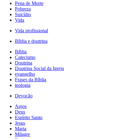
Pena de Morte
Pobreza
Suicídio
Vida
Vida profissional
Bíblia e doutrina
Bíblia
Catecismo
Doutrina
Doutrina Social da Igreja
evangelho
Frases da Bíblia
teologia
Devoção
Anjos
Deus
Espírito Santo
Jesus
Maria
Milagre