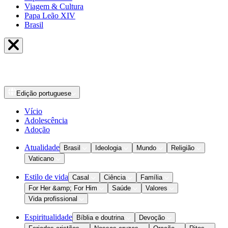
Viagem & Cultura
Papa Leão XIV
Brasil
Edição
portuguese
Vício
Adolescência
Adoção
Atualidade
Brasil
Ideologia
Mundo
Religião
Vaticano
Estilo de vida
Casal
Ciência
Família
For Her &amp; For Him
Saúde
Valores
Vida profissional
Espiritualidade
Bíblia e doutrina
Devoção