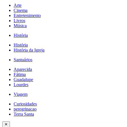
Arte
Cinema
Entretenimento
Livros
Música
História
História
História da Igreja
Santuários
Aparecida
Fátima
Guadalupe
Lourdes
Viagem
Curiosidades
peregrinacao
Terra Santa
✕