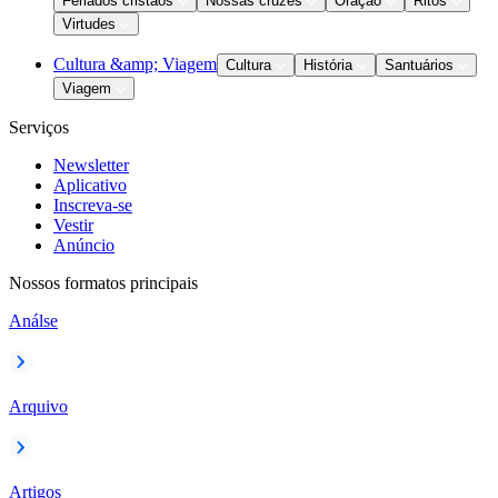
Feriados cristãos
Nossas cruzes
Oração
Ritos
Virtudes
Cultura &amp; Viagem
Cultura
História
Santuários
Viagem
Serviços
Newsletter
Aplicativo
Inscreva-se
Vestir
Anúncio
Nossos formatos principais
Análse
Arquivo
Artigos