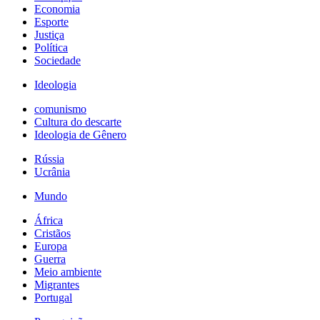
Economia
Esporte
Justiça
Política
Sociedade
Ideologia
comunismo
Cultura do descarte
Ideologia de Gênero
Rússia
Ucrânia
Mundo
África
Cristãos
Europa
Guerra
Meio ambiente
Migrantes
Portugal