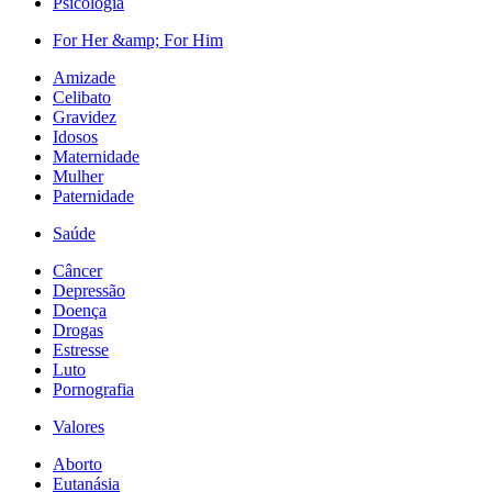
Psicologia
For Her &amp; For Him
Amizade
Celibato
Gravidez
Idosos
Maternidade
Mulher
Paternidade
Saúde
Câncer
Depressão
Doença
Drogas
Estresse
Luto
Pornografia
Valores
Aborto
Eutanásia