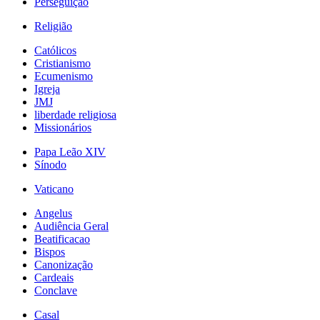
Perseguição
Religião
Católicos
Cristianismo
Ecumenismo
Igreja
JMJ
liberdade religiosa
Missionários
Papa Leão XIV
Sínodo
Vaticano
Angelus
Audiência Geral
Beatificacao
Bispos
Canonização
Cardeais
Conclave
Casal