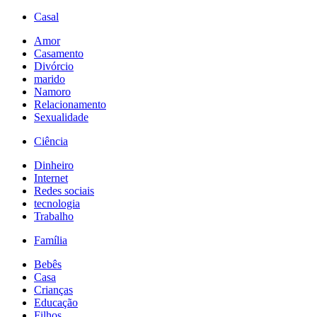
Casal
Amor
Casamento
Divórcio
marido
Namoro
Relacionamento
Sexualidade
Ciência
Dinheiro
Internet
Redes sociais
tecnologia
Trabalho
Família
Bebês
Casa
Crianças
Educação
Filhos