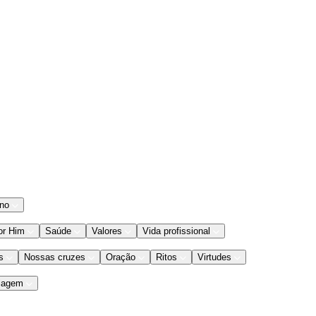
ano
or Him
Saúde
Valores
Vida profissional
s
Nossas cruzes
Oração
Ritos
Virtudes
iagem