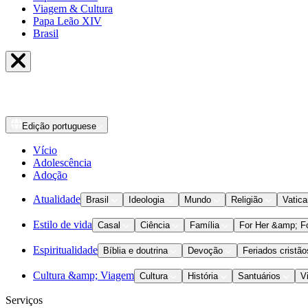
Viagem & Cultura
Papa Leão XIV
Brasil
Edição
portuguese
Vício
Adolescência
Adoção
Atualidade
Brasil
Ideologia
Mundo
Religião
Vatic
Estilo de vida
Casal
Ciência
Família
For Her &amp; F
Espiritualidade
Bíblia e doutrina
Devoção
Feriados cristão
Cultura &amp; Viagem
Cultura
História
Santuários
V
Serviços