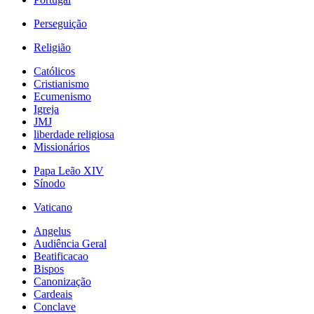
Perseguição
Religião
Católicos
Cristianismo
Ecumenismo
Igreja
JMJ
liberdade religiosa
Missionários
Papa Leão XIV
Sínodo
Vaticano
Angelus
Audiência Geral
Beatificacao
Bispos
Canonização
Cardeais
Conclave