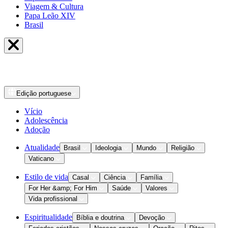
Viagem & Cultura
Papa Leão XIV
Brasil
Edição
portuguese
Vício
Adolescência
Adoção
Atualidade
Brasil
Ideologia
Mundo
Religião
Vaticano
Estilo de vida
Casal
Ciência
Família
For Her &amp; For Him
Saúde
Valores
Vida profissional
Espiritualidade
Bíblia e doutrina
Devoção