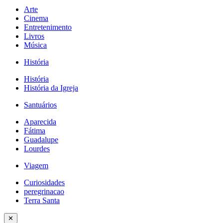
Arte
Cinema
Entretenimento
Livros
Música
História
História
História da Igreja
Santuários
Aparecida
Fátima
Guadalupe
Lourdes
Viagem
Curiosidades
peregrinacao
Terra Santa
✕