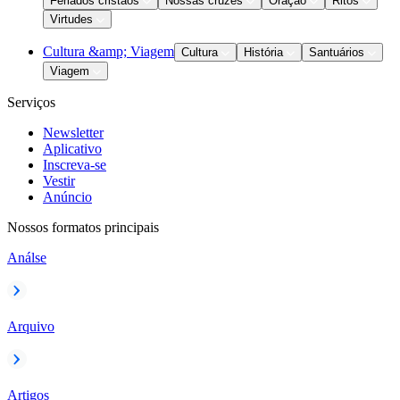
Feriados cristãos
Nossas cruzes
Oração
Ritos
Virtudes
Cultura &amp; Viagem
Cultura
História
Santuários
Viagem
Serviços
Newsletter
Aplicativo
Inscreva-se
Vestir
Anúncio
Nossos formatos principais
Análse
Arquivo
Artigos