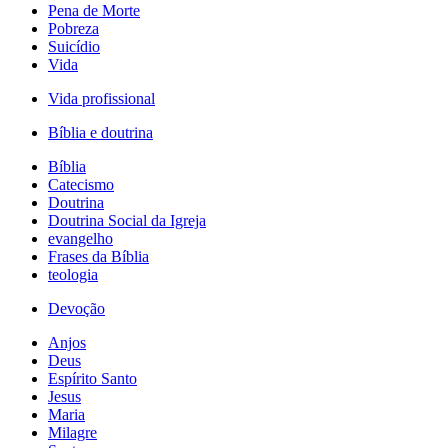
Pena de Morte
Pobreza
Suicídio
Vida
Vida profissional
Bíblia e doutrina
Bíblia
Catecismo
Doutrina
Doutrina Social da Igreja
evangelho
Frases da Bíblia
teologia
Devoção
Anjos
Deus
Espírito Santo
Jesus
Maria
Milagre