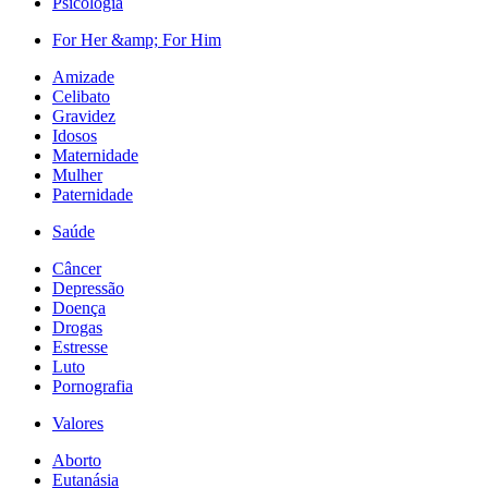
Psicologia
For Her &amp; For Him
Amizade
Celibato
Gravidez
Idosos
Maternidade
Mulher
Paternidade
Saúde
Câncer
Depressão
Doença
Drogas
Estresse
Luto
Pornografia
Valores
Aborto
Eutanásia