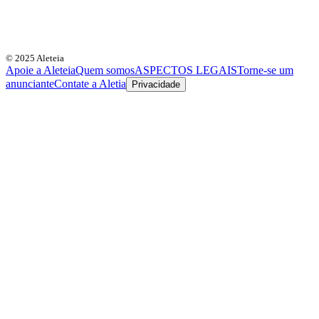
© 2025 Aleteia
Apoie a Aleteia
Quem somos
ASPECTOS LEGAIS
Torne-se um
anunciante
Contate a Aletia
Privacidade