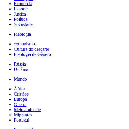
Economia
Esporte
Justiça
Política
Sociedade
Ideologia
comunismo
Cultura do descarte
Ideologia de Gênero
Rússia
Ucrânia
Mundo
África
Cristãos
Europa
Guerra
Meio ambiente
Migrantes
Portugal