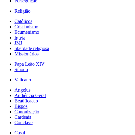
Perseguição
Religião
Católicos
Cristianismo
Ecumenismo
Igreja
JMJ
liberdade religiosa
Missionários
Papa Leão XIV
Sínodo
Vaticano
Angelus
Audiência Geral
Beatificacao
Bispos
Canonização
Cardeais
Conclave
Casal