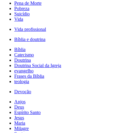
Pena de Morte
Pobreza
Suicídio
Vida
Vida profissional
Bíblia e doutrina
Bíblia
Catecismo
Doutrina
Doutrina Social da Igreja
evangelho
Frases da Bíblia
teologia
Devoção
Anjos
Deus
Espírito Santo
Jesus
Maria
Milagre