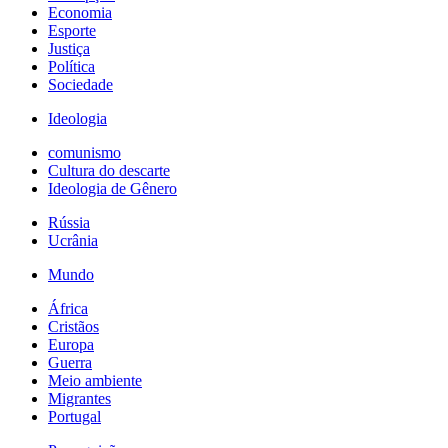
Economia
Esporte
Justiça
Política
Sociedade
Ideologia
comunismo
Cultura do descarte
Ideologia de Gênero
Rússia
Ucrânia
Mundo
África
Cristãos
Europa
Guerra
Meio ambiente
Migrantes
Portugal