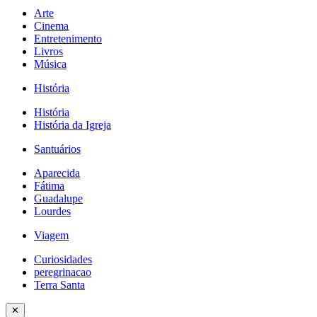
Arte
Cinema
Entretenimento
Livros
Música
História
História
História da Igreja
Santuários
Aparecida
Fátima
Guadalupe
Lourdes
Viagem
Curiosidades
peregrinacao
Terra Santa
✕