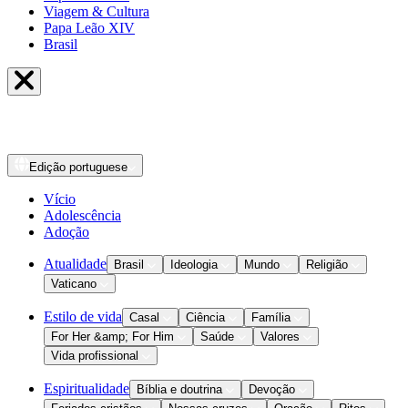
Viagem & Cultura
Papa Leão XIV
Brasil
Edição
portuguese
Vício
Adolescência
Adoção
Atualidade
Brasil
Ideologia
Mundo
Religião
Vaticano
Estilo de vida
Casal
Ciência
Família
For Her &amp; For Him
Saúde
Valores
Vida profissional
Espiritualidade
Bíblia e doutrina
Devoção