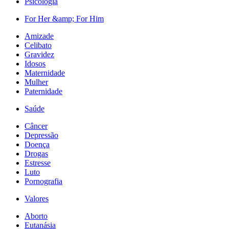
Psicologia
For Her &amp; For Him
Amizade
Celibato
Gravidez
Idosos
Maternidade
Mulher
Paternidade
Saúde
Câncer
Depressão
Doença
Drogas
Estresse
Luto
Pornografia
Valores
Aborto
Eutanásia