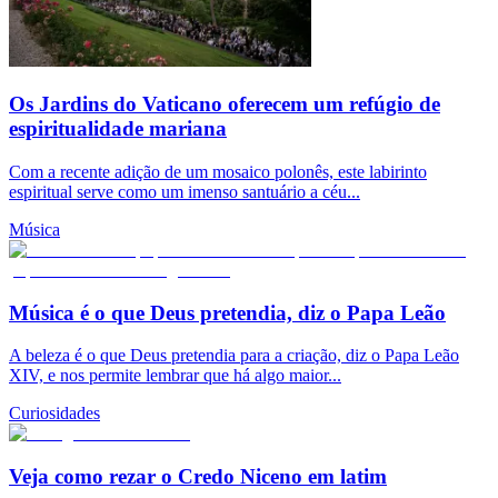
Os Jardins do Vaticano oferecem um refúgio de
espiritualidade mariana
Com a recente adição de um mosaico polonês, este labirinto
espiritual serve como um imenso santuário a céu...
Música
Música é o que Deus pretendia, diz o Papa Leão
A beleza é o que Deus pretendia para a criação, diz o Papa Leão
XIV, e nos permite lembrar que há algo maior...
Curiosidades
Veja como rezar o Credo Niceno em latim