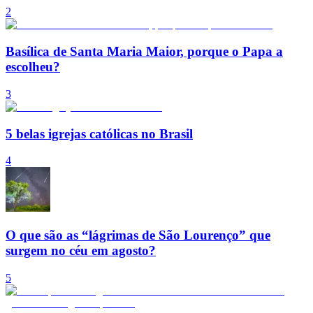
2
Basílica de Santa Maria Maior, porque o Papa a
escolheu?
3
5 belas igrejas católicas no Brasil
4
O que são as “lágrimas de São Lourenço” que
surgem no céu em agosto?
5