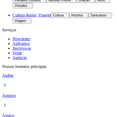
Feriados cristãos
Nossas cruzes
Oração
Ritos
Virtudes
Cultura &amp; Viagem
Cultura
História
Santuários
Viagem
Serviços
Newsletter
Aplicativo
Inscreva-se
Vestir
Anúncio
Nossos formatos principais
Análse
Arquivo
Artigos