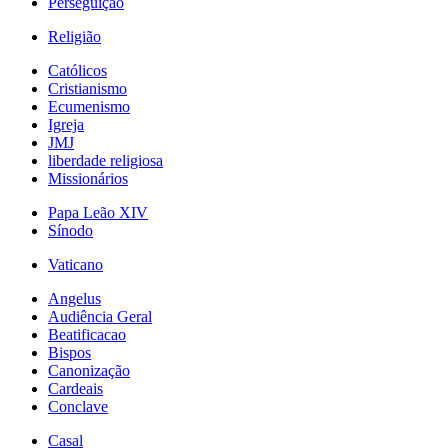
Perseguição
Religião
Católicos
Cristianismo
Ecumenismo
Igreja
JMJ
liberdade religiosa
Missionários
Papa Leão XIV
Sínodo
Vaticano
Angelus
Audiência Geral
Beatificacao
Bispos
Canonização
Cardeais
Conclave
Casal