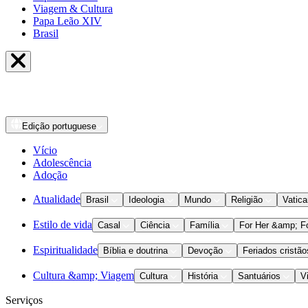
Viagem & Cultura
Papa Leão XIV
Brasil
Edição
portuguese
Vício
Adolescência
Adoção
Atualidade
Brasil
Ideologia
Mundo
Religião
Vatic
Estilo de vida
Casal
Ciência
Família
For Her &amp; F
Espiritualidade
Bíblia e doutrina
Devoção
Feriados cristão
Cultura &amp; Viagem
Cultura
História
Santuários
V
Serviços