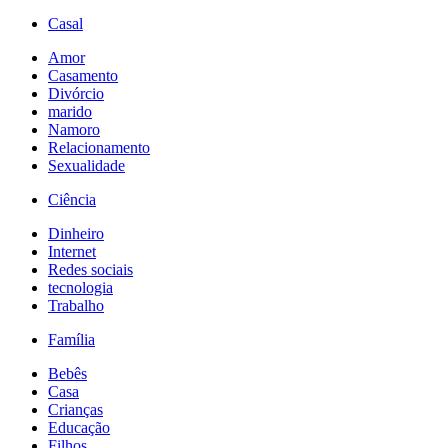
Casal
Amor
Casamento
Divórcio
marido
Namoro
Relacionamento
Sexualidade
Ciência
Dinheiro
Internet
Redes sociais
tecnologia
Trabalho
Família
Bebês
Casa
Crianças
Educação
Filhos