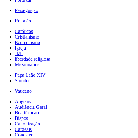
Perseguição
Religião
Católicos
Cristianismo
Ecumenismo
Igreja
JMJ
liberdade religiosa
Missionários
Papa Leão XIV
Sínodo
Vaticano
Angelus
Audiência Geral
Beatificacao
Bispos
Canonização
Cardeais
Conclave