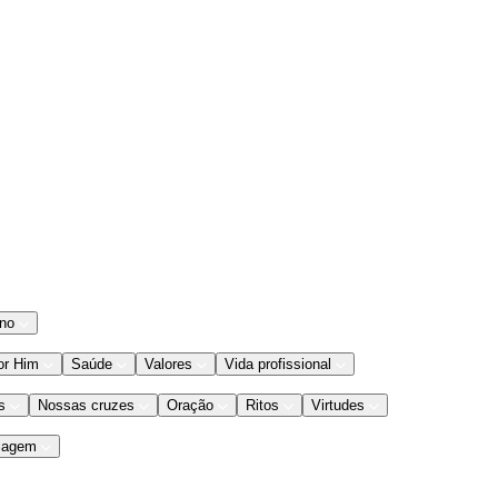
ano
or Him
Saúde
Valores
Vida profissional
s
Nossas cruzes
Oração
Ritos
Virtudes
iagem