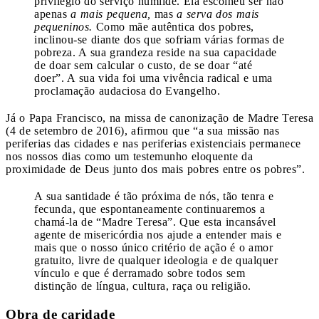
privilégio do serviço humilde. Ela escolheu ser não
apenas
a mais pequena,
mas
a serva dos mais
pequeninos.
Como mãe autêntica dos pobres,
inclinou-se diante dos que sofriam várias formas de
pobreza. A sua grandeza reside na sua capacidade
de doar sem calcular o custo, de se doar “até
doer”. A sua vida foi uma vivência radical e uma
proclamação audaciosa do Evangelho.
Já o Papa Francisco, na missa de canonização de Madre Teresa
(4 de setembro de 2016), afirmou que “a sua missão nas
periferias das cidades e nas periferias existenciais permanece
nos nossos dias como um testemunho eloquente da
proximidade de Deus junto dos mais pobres entre os pobres”.
A sua santidade é tão próxima de nós, tão tenra e
fecunda, que espontaneamente continuaremos a
chamá-la de “Madre Teresa”. Que esta incansável
agente de misericórdia nos ajude a entender mais e
mais que o nosso único critério de ação é o amor
gratuito, livre de qualquer ideologia e de qualquer
vínculo e que é derramado sobre todos sem
distinção de língua, cultura, raça ou religião.
Obra de caridade