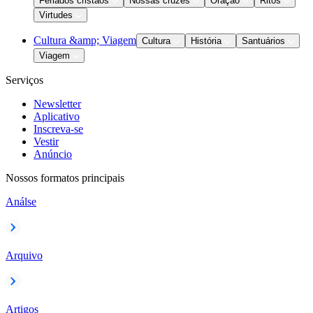
Feriados cristãos
Nossas cruzes
Oração
Ritos
Virtudes
Cultura &amp; Viagem
Cultura
História
Santuários
Viagem
Serviços
Newsletter
Aplicativo
Inscreva-se
Vestir
Anúncio
Nossos formatos principais
Análse
Arquivo
Artigos