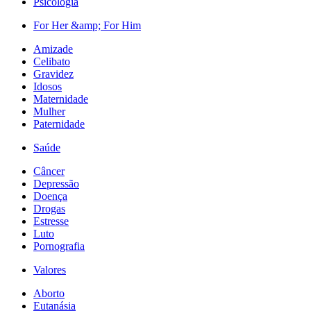
Psicologia
For Her &amp; For Him
Amizade
Celibato
Gravidez
Idosos
Maternidade
Mulher
Paternidade
Saúde
Câncer
Depressão
Doença
Drogas
Estresse
Luto
Pornografia
Valores
Aborto
Eutanásia