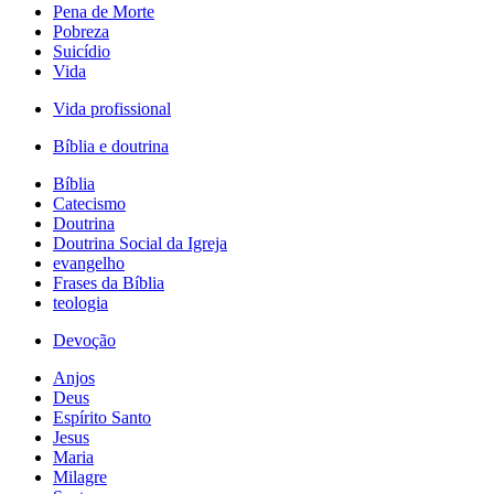
Pena de Morte
Pobreza
Suicídio
Vida
Vida profissional
Bíblia e doutrina
Bíblia
Catecismo
Doutrina
Doutrina Social da Igreja
evangelho
Frases da Bíblia
teologia
Devoção
Anjos
Deus
Espírito Santo
Jesus
Maria
Milagre