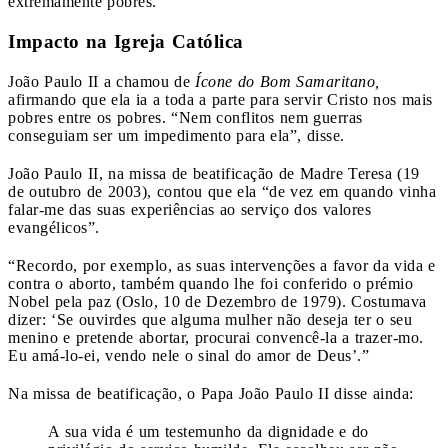
extremamente pobres.
Impacto na Igreja Católica
João Paulo II a chamou de
Ícone do Bom Samaritano,
afirmando que ela ia a toda a parte para servir Cristo nos mais
pobres entre os pobres. “Nem conflitos nem guerras
conseguiam ser um impedimento para ela”, disse.
João Paulo II, na missa de beatificação de Madre Teresa (19
de outubro de 2003), contou que ela “de vez em quando vinha
falar-me das suas experiências ao serviço dos valores
evangélicos”.
“Recordo, por exemplo, as suas intervenções a favor da vida e
contra o aborto, também quando lhe foi conferido o prémio
Nobel pela paz (Oslo, 10 de Dezembro de 1979). Costumava
dizer: ‘Se ouvirdes que alguma mulher não deseja ter o seu
menino e pretende abortar, procurai convencê-la a trazer-mo.
Eu amá-lo-ei, vendo nele o sinal do amor de Deus’.”
Na missa de beatificação, o Papa João Paulo II disse ainda:
A sua vida é um testemunho da dignidade e do