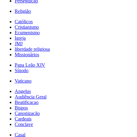
Perseguição
Religião
Católicos
Cristianismo
Ecumenismo
Igreja
JMJ
liberdade religiosa
Missionários
Papa Leão XIV
Sínodo
Vaticano
Angelus
Audiência Geral
Beatificacao
Bispos
Canonização
Cardeais
Conclave
Casal