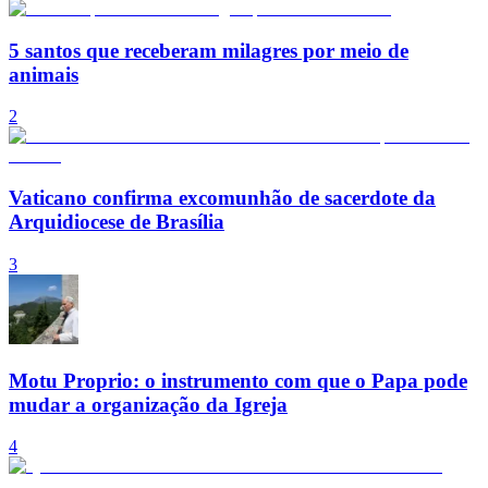
5 santos que receberam milagres por meio de
animais
2
Vaticano confirma excomunhão de sacerdote da
Arquidiocese de Brasília
3
Motu Proprio: o instrumento com que o Papa pode
mudar a organização da Igreja
4