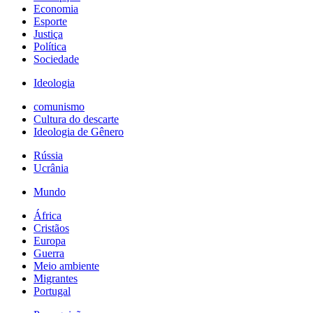
Economia
Esporte
Justiça
Política
Sociedade
Ideologia
comunismo
Cultura do descarte
Ideologia de Gênero
Rússia
Ucrânia
Mundo
África
Cristãos
Europa
Guerra
Meio ambiente
Migrantes
Portugal