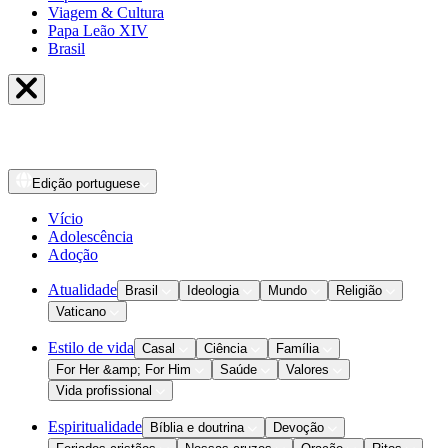
Viagem & Cultura
Papa Leão XIV
Brasil
Edição
portuguese
Vício
Adolescência
Adoção
Atualidade
Brasil
Ideologia
Mundo
Religião
Vaticano
Estilo de vida
Casal
Ciência
Família
For Her &amp; For Him
Saúde
Valores
Vida profissional
Espiritualidade
Bíblia e doutrina
Devoção