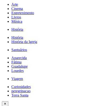
Arte
Cinema
Entretenimento
Livros
Música
História
História
História da Igreja
Santuários
Aparecida
Fátima
Guadalupe
Lourdes
Viagem
Curiosidades
peregrinacao
Terra Santa
✕