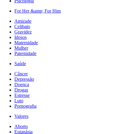
Psicologia
For Her &amp; For Him
Amizade
Celibato
Gravidez
Idosos
Maternidade
Mulher
Paternidade
Saúde
Câncer
Depressão
Doença
Drogas
Estresse
Luto
Pornografia
Valores
Aborto
Eutanásia