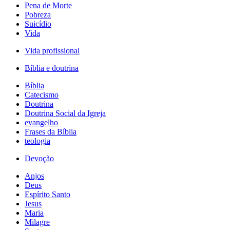
Pena de Morte
Pobreza
Suicídio
Vida
Vida profissional
Bíblia e doutrina
Bíblia
Catecismo
Doutrina
Doutrina Social da Igreja
evangelho
Frases da Bíblia
teologia
Devoção
Anjos
Deus
Espírito Santo
Jesus
Maria
Milagre