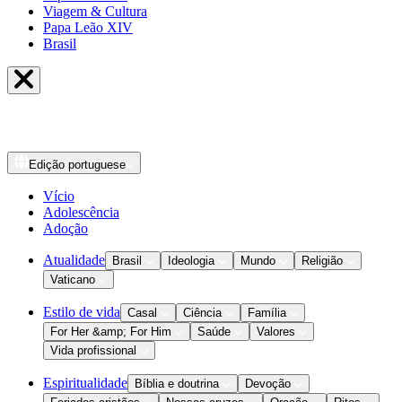
Viagem & Cultura
Papa Leão XIV
Brasil
Edição
portuguese
Vício
Adolescência
Adoção
Atualidade
Brasil
Ideologia
Mundo
Religião
Vaticano
Estilo de vida
Casal
Ciência
Família
For Her &amp; For Him
Saúde
Valores
Vida profissional
Espiritualidade
Bíblia e doutrina
Devoção