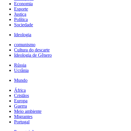
Economia
Esporte
Justiça
Política
Sociedade
Ideologia
comunismo
Cultura do descarte
Ideologia de Gênero
Rússia
Ucrânia
Mundo
África
Cristãos
Europa
Guerra
Meio ambiente
Migrantes
Portugal