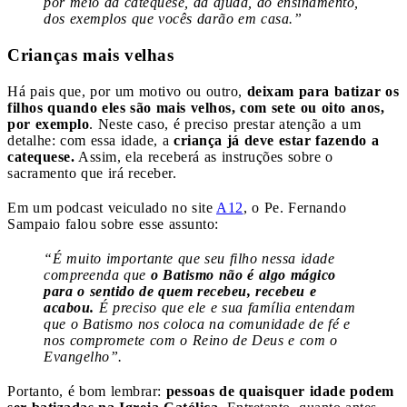
por meio da catequese, da ajuda, do ensinamento,
dos exemplos que vocês darão em casa.”
Crianças mais velhas
Há pais que, por um motivo ou outro,
deixam para batizar os
filhos quando eles são mais velhos, com sete ou oito anos,
por exemplo
. Neste caso, é preciso prestar atenção a um
detalhe: com essa idade, a
criança já deve estar fazendo a
catequese.
Assim, ela receberá as instruções sobre o
sacramento que irá receber.
Em um podcast veiculado no site
A12
, o Pe. Fernando
Sampaio falou sobre esse assunto:
“É muito importante que seu filho nessa idade
compreenda que
o Batismo não é algo mágico
para o sentido de quem recebeu, recebeu e
acabou.
É preciso que ele e sua família entendam
que o Batismo nos coloca na comunidade de fé e
nos compromete com o Reino de Deus e com o
Evangelho”.
Portanto, é bom lembrar:
pessoas de quaisquer idade podem