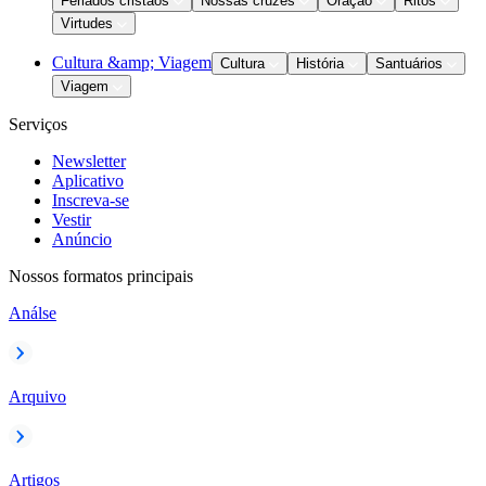
Feriados cristãos
Nossas cruzes
Oração
Ritos
Virtudes
Cultura &amp; Viagem
Cultura
História
Santuários
Viagem
Serviços
Newsletter
Aplicativo
Inscreva-se
Vestir
Anúncio
Nossos formatos principais
Análse
Arquivo
Artigos