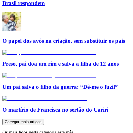
Brasil respondem
O papel dos avós na criação, sem substituir os pais
Preso, pai doa um rim e salva a filha de 12 anos
Um pai salva o filho da guerra: “Dê-me o fuzil”
O martírio de Francisca no sertão do Cariri
Carregar mais artigos
Os mais lidos nesta categoria este mês