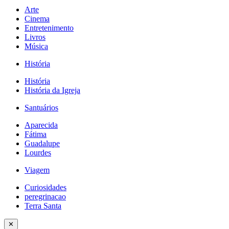
Arte
Cinema
Entretenimento
Livros
Música
História
História
História da Igreja
Santuários
Aparecida
Fátima
Guadalupe
Lourdes
Viagem
Curiosidades
peregrinacao
Terra Santa
✕