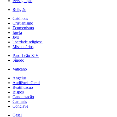
Perseguição
Religião
Católicos
Cristianismo
Ecumenismo
Igreja
JMJ
liberdade religiosa
Missionários
Papa Leão XIV
Sínodo
Vaticano
Angelus
Audiência Geral
Beatificacao
Bispos
Canonização
Cardeais
Conclave
Casal