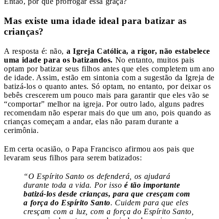
Então, por que prorrogar essa graça?
Mas existe uma idade ideal para batizar as
crianças?
A resposta é: não,
a Igreja Católica, a rigor, não estabelece
uma idade para os batizandos.
No entanto, muitos pais
optam por batizar seus filhos antes que eles completem um ano
de idade. Assim, estão em sintonia com a sugestão da Igreja de
batizá-los o quanto antes. Só optam, no entanto, por deixar os
bebês crescerem um pouco mais para garantir que eles vão se
“comportar” melhor na igreja. Por outro lado, alguns padres
recomendam não esperar mais do que um ano, pois quando as
crianças começam a andar, elas não param durante a
cerimônia.
Em certa ocasião, o Papa Francisco afirmou aos pais que
levaram seus filhos para serem batizados:
“O Espírito Santo os defenderá, os ajudará
durante toda a vida. Por isso
é tão importante
batizá-los desde crianças, para que cresçam com
a força do Espírito Santo
. Cuidem para que eles
cresçam com a luz, com a força do Espírito Santo,