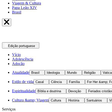
Viagem & Cultura
Papa Leão XIV
Brasil
Edição
portuguese
Vício
Adolescência
Adoção
Atualidade
Brasil
Ideologia
Mundo
Religião
Vatic
Estilo de vida
Casal
Ciência
Família
For Her &amp; F
Espiritualidade
Bíblia e doutrina
Devoção
Feriados cristão
Cultura &amp; Viagem
Cultura
História
Santuários
V
Serviços