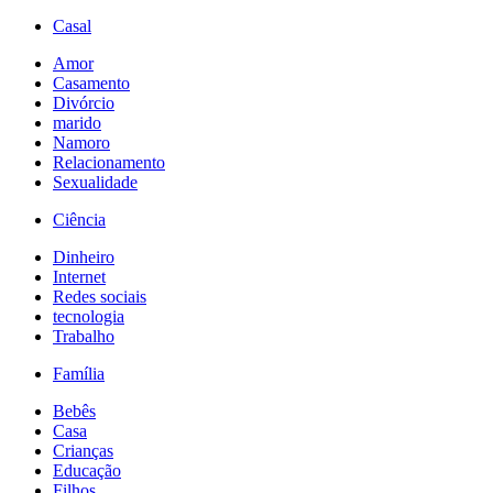
Casal
Amor
Casamento
Divórcio
marido
Namoro
Relacionamento
Sexualidade
Ciência
Dinheiro
Internet
Redes sociais
tecnologia
Trabalho
Família
Bebês
Casa
Crianças
Educação
Filhos