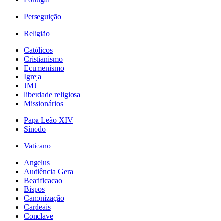
Perseguição
Religião
Católicos
Cristianismo
Ecumenismo
Igreja
JMJ
liberdade religiosa
Missionários
Papa Leão XIV
Sínodo
Vaticano
Angelus
Audiência Geral
Beatificacao
Bispos
Canonização
Cardeais
Conclave