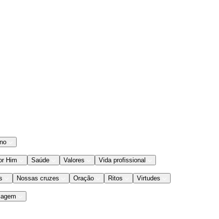
ano
or Him
Saúde
Valores
Vida profissional
s
Nossas cruzes
Oração
Ritos
Virtudes
iagem