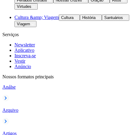
Feriados cristãos
Nossas cruzes
Oração
Ritos
Virtudes
Cultura &amp; Viagem
Cultura
História
Santuários
Viagem
Serviços
Newsletter
Aplicativo
Inscreva-se
Vestir
Anúncio
Nossos formatos principais
Análse
Arquivo
Artigos