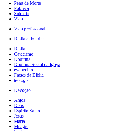
Pena de Morte
Pobreza
Suicídio
Vida
Vida profissional
Bíblia e doutrina
Bíblia
Catecismo
Doutrina
Doutrina Social da Igreja
evangelho
Frases da Bíblia
teologia
Devoção
Anjos
Deus
Espírito Santo
Jesus
Maria
Milagre