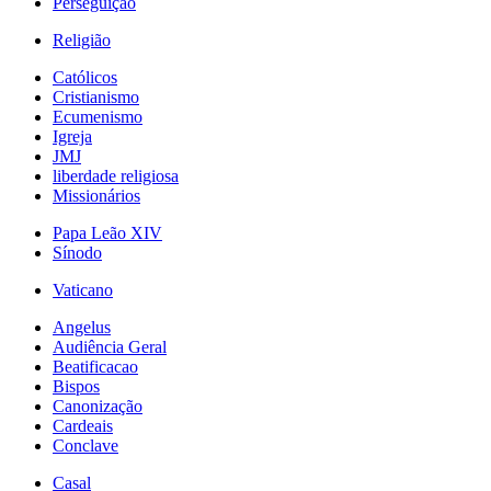
Perseguição
Religião
Católicos
Cristianismo
Ecumenismo
Igreja
JMJ
liberdade religiosa
Missionários
Papa Leão XIV
Sínodo
Vaticano
Angelus
Audiência Geral
Beatificacao
Bispos
Canonização
Cardeais
Conclave
Casal