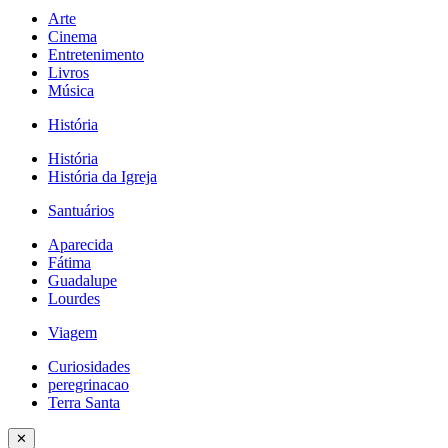
Arte
Cinema
Entretenimento
Livros
Música
História
História
História da Igreja
Santuários
Aparecida
Fátima
Guadalupe
Lourdes
Viagem
Curiosidades
peregrinacao
Terra Santa
✕