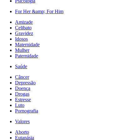
Psicologia
For Her &amp; For Him
Amizade
Celibato
Gravidez
Idosos
Maternidade
Mulher
Paternidade
Saúde
Câncer
Depressão
Doença
Drogas
Estresse
Luto
Pornografia
Valores
Aborto
Eutanásia