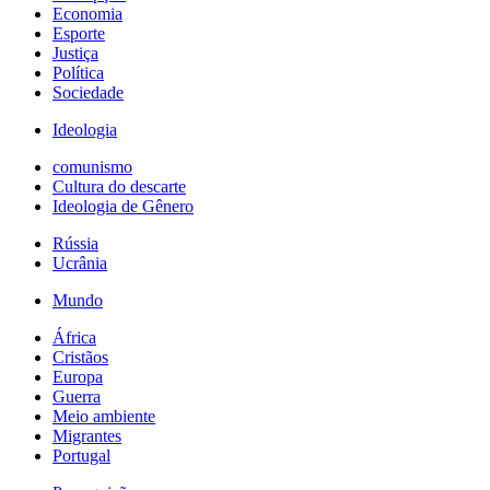
Economia
Esporte
Justiça
Política
Sociedade
Ideologia
comunismo
Cultura do descarte
Ideologia de Gênero
Rússia
Ucrânia
Mundo
África
Cristãos
Europa
Guerra
Meio ambiente
Migrantes
Portugal