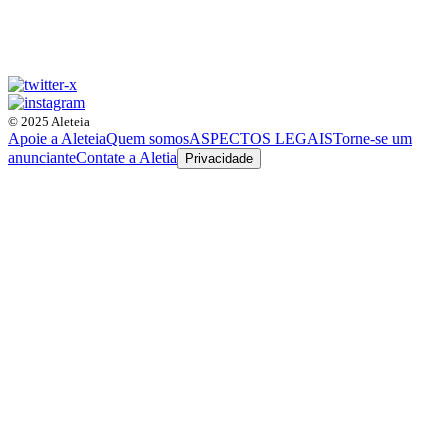
© 2025 Aleteia
Apoie a Aleteia
Quem somos
ASPECTOS LEGAIS
Torne-se um
anunciante
Contate a Aletia
Privacidade