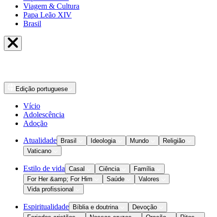
Viagem & Cultura
Papa Leão XIV
Brasil
Edição
portuguese
Vício
Adolescência
Adoção
Atualidade
Brasil
Ideologia
Mundo
Religião
Vaticano
Estilo de vida
Casal
Ciência
Família
For Her &amp; For Him
Saúde
Valores
Vida profissional
Espiritualidade
Bíblia e doutrina
Devoção