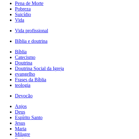
Pena de Morte
Pobreza
Suicídio
Vida
Vida profissional
Bíblia e doutrina
Bíblia
Catecismo
Doutrina
Doutrina Social da Igreja
evangelho
Frases da Bíblia
teologia
Devoção
Anjos
Deus
Espírito Santo
Jesus
Maria
Milagre