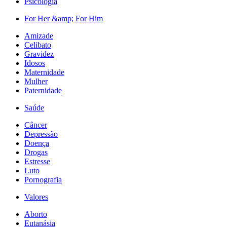
Psicologia
For Her &amp; For Him
Amizade
Celibato
Gravidez
Idosos
Maternidade
Mulher
Paternidade
Saúde
Câncer
Depressão
Doença
Drogas
Estresse
Luto
Pornografia
Valores
Aborto
Eutanásia