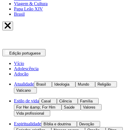
Viagem & Cultura
Papa Leão XIV
Brasil
Edição
portuguese
Vício
Adolescência
Adoção
Atualidade
Brasil
Ideologia
Mundo
Religião
Vaticano
Estilo de vida
Casal
Ciência
Família
For Her &amp; For Him
Saúde
Valores
Vida profissional
Espiritualidade
Bíblia e doutrina
Devoção