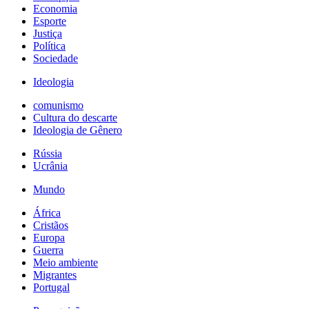
Economia
Esporte
Justiça
Política
Sociedade
Ideologia
comunismo
Cultura do descarte
Ideologia de Gênero
Rússia
Ucrânia
Mundo
África
Cristãos
Europa
Guerra
Meio ambiente
Migrantes
Portugal