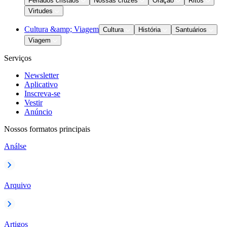
Feriados cristãos
Nossas cruzes
Oração
Ritos
Virtudes
Cultura &amp; Viagem
Cultura
História
Santuários
Viagem
Serviços
Newsletter
Aplicativo
Inscreva-se
Vestir
Anúncio
Nossos formatos principais
Análse
Arquivo
Artigos