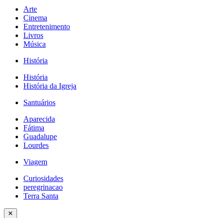
Arte
Cinema
Entretenimento
Livros
Música
História
História
História da Igreja
Santuários
Aparecida
Fátima
Guadalupe
Lourdes
Viagem
Curiosidades
peregrinacao
Terra Santa
✕