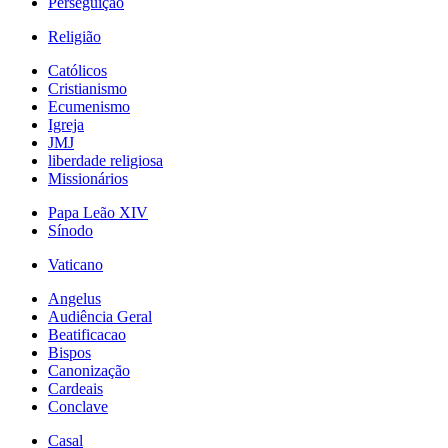
Perseguição
Religião
Católicos
Cristianismo
Ecumenismo
Igreja
JMJ
liberdade religiosa
Missionários
Papa Leão XIV
Sínodo
Vaticano
Angelus
Audiência Geral
Beatificacao
Bispos
Canonização
Cardeais
Conclave
Casal