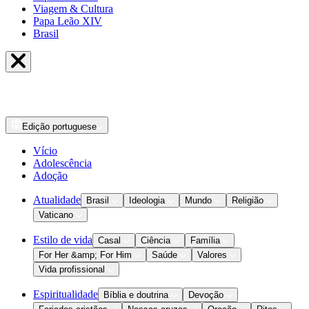
Viagem & Cultura
Papa Leão XIV
Brasil
Edição
portuguese
Vício
Adolescência
Adoção
Atualidade
Brasil
Ideologia
Mundo
Religião
Vaticano
Estilo de vida
Casal
Ciência
Família
For Her &amp; For Him
Saúde
Valores
Vida profissional
Espiritualidade
Bíblia e doutrina
Devoção