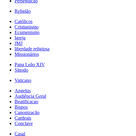
Perseguição
Religião
Católicos
Cristianismo
Ecumenismo
Igreja
JMJ
liberdade religiosa
Missionários
Papa Leão XIV
Sínodo
Vaticano
Angelus
Audiência Geral
Beatificacao
Bispos
Canonização
Cardeais
Conclave
Casal