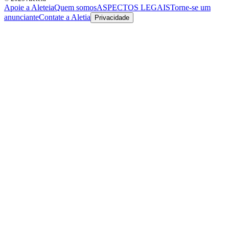
Apoie a Aleteia
Quem somos
ASPECTOS LEGAIS
Torne-se um
anunciante
Contate a Aletia
Privacidade