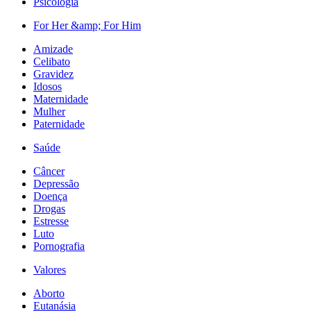
Psicologia
For Her &amp; For Him
Amizade
Celibato
Gravidez
Idosos
Maternidade
Mulher
Paternidade
Saúde
Câncer
Depressão
Doença
Drogas
Estresse
Luto
Pornografia
Valores
Aborto
Eutanásia