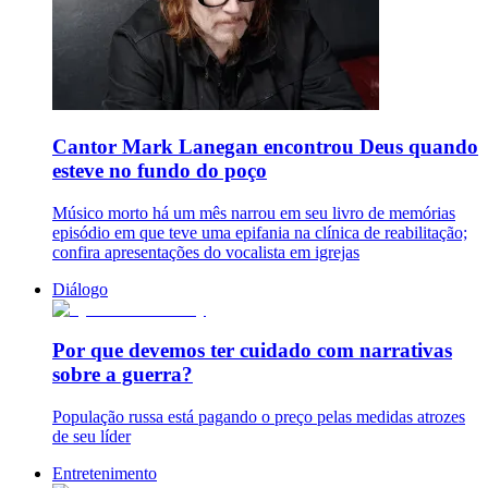
Cantor Mark Lanegan encontrou Deus quando
esteve no fundo do poço
Músico morto há um mês narrou em seu livro de memórias
episódio em que teve uma epifania na clínica de reabilitação;
confira apresentações do vocalista em igrejas
Diálogo
Por que devemos ter cuidado com narrativas
sobre a guerra?
População russa está pagando o preço pelas medidas atrozes
de seu líder
Entretenimento