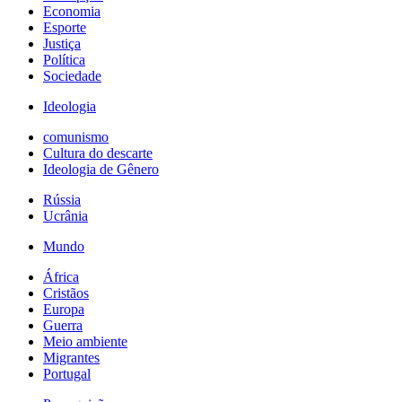
Economia
Esporte
Justiça
Política
Sociedade
Ideologia
comunismo
Cultura do descarte
Ideologia de Gênero
Rússia
Ucrânia
Mundo
África
Cristãos
Europa
Guerra
Meio ambiente
Migrantes
Portugal