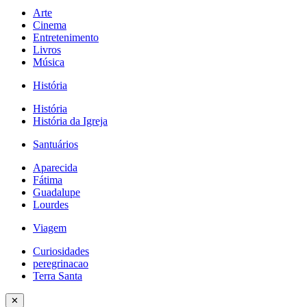
Arte
Cinema
Entretenimento
Livros
Música
História
História
História da Igreja
Santuários
Aparecida
Fátima
Guadalupe
Lourdes
Viagem
Curiosidades
peregrinacao
Terra Santa
✕