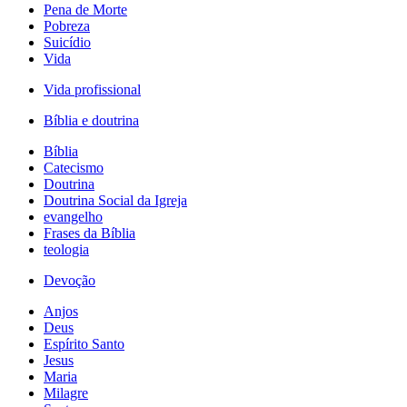
Pena de Morte
Pobreza
Suicídio
Vida
Vida profissional
Bíblia e doutrina
Bíblia
Catecismo
Doutrina
Doutrina Social da Igreja
evangelho
Frases da Bíblia
teologia
Devoção
Anjos
Deus
Espírito Santo
Jesus
Maria
Milagre