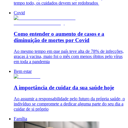
tempo todo, os cuidados devem ser redobrados
Covid
Como entender o aumento de casos e a
diminuição de mortes por Covid
Ao mesmo tempo em que país teve alta de 78% de infecções,
graças à vacina, maio foi o mês com menos óbitos pelo vírus
em toda a pandemia
Bem estar
A importância de cuidar da sua saúde hoje
Ao assumir a responsabilidade pelo futuro da própria saúde, o
indivíduo se compromete a dedicar alguma parte do seu dia a
cuidar de si próprio
Família