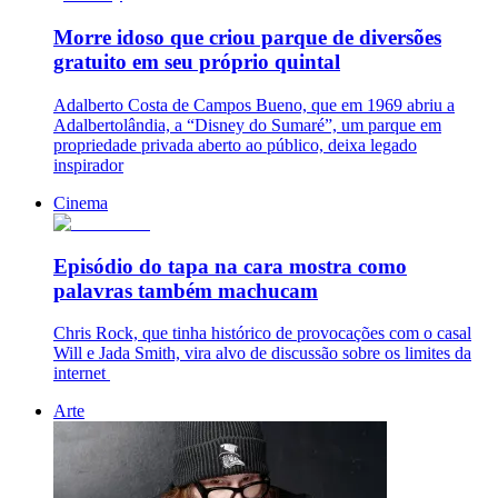
Morre idoso que criou parque de diversões
gratuito em seu próprio quintal
Adalberto Costa de Campos Bueno, que em 1969 abriu a
Adalbertolândia, a “Disney do Sumaré”, um parque em
propriedade privada aberto ao público, deixa legado
inspirador
Cinema
Episódio do tapa na cara mostra como
palavras também machucam
Chris Rock, que tinha histórico de provocações com o casal
Will e Jada Smith, vira alvo de discussão sobre os limites da
internet
Arte