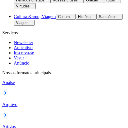
Feriados cristãos
Nossas cruzes
Oração
Ritos
Virtudes
Cultura &amp; Viagem
Cultura
História
Santuários
Viagem
Serviços
Newsletter
Aplicativo
Inscreva-se
Vestir
Anúncio
Nossos formatos principais
Análse
Arquivo
Artigos