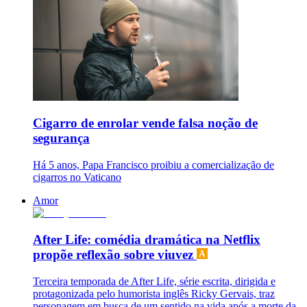
Cigarro de enrolar vende falsa noção de
segurança
Há 5 anos, Papa Francisco proibiu a comercialização de
cigarros no Vaticano
Amor
After Life: comédia dramática na Netflix
propõe reflexão sobre viuvez
Terceira temporada de After Life, série escrita, dirigida e
protagonizada pelo humorista inglês Ricky Gervais, traz
personagem em busca de um sentido na vida após a morte da