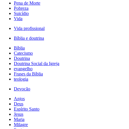
Pena de Morte
Pobreza
Suicídio
Vida
Vida profissional
Bíblia e doutrina
Bíblia
Catecismo
Doutrina
Doutrina Social da Igreja
evangelho
Frases da Bíblia
teologia
Devoção
Anjos
Deus
Espírito Santo
Jesus
Maria
Milagre