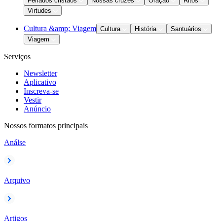
Feriados cristãos
Nossas cruzes
Oração
Ritos
Virtudes
Cultura &amp; Viagem
Cultura
História
Santuários
Viagem
Serviços
Newsletter
Aplicativo
Inscreva-se
Vestir
Anúncio
Nossos formatos principais
Análse
Arquivo
Artigos