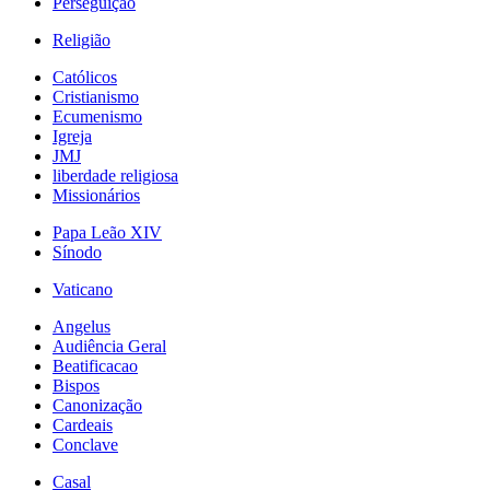
Perseguição
Religião
Católicos
Cristianismo
Ecumenismo
Igreja
JMJ
liberdade religiosa
Missionários
Papa Leão XIV
Sínodo
Vaticano
Angelus
Audiência Geral
Beatificacao
Bispos
Canonização
Cardeais
Conclave
Casal