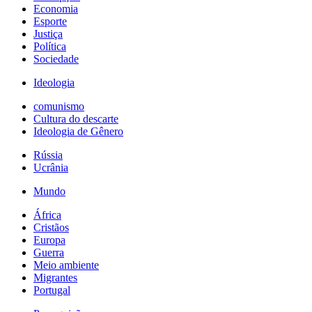
Economia
Esporte
Justiça
Política
Sociedade
Ideologia
comunismo
Cultura do descarte
Ideologia de Gênero
Rússia
Ucrânia
Mundo
África
Cristãos
Europa
Guerra
Meio ambiente
Migrantes
Portugal