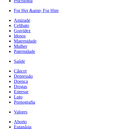
Psicologia
For Her &amp; For Him
Amizade
Celibato
Gravidez
Idosos
Maternidade
Mulher
Paternidade
Saúde
Câncer
Depressão
Doença
Drogas
Estresse
Luto
Pornografia
Valores
Aborto
Eutanásia