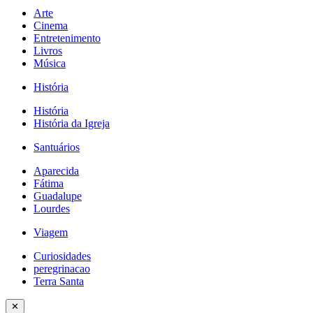
Arte
Cinema
Entretenimento
Livros
Música
História
História
História da Igreja
Santuários
Aparecida
Fátima
Guadalupe
Lourdes
Viagem
Curiosidades
peregrinacao
Terra Santa
✕