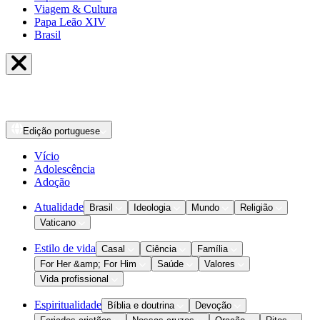
Viagem & Cultura
Papa Leão XIV
Brasil
Edição
portuguese
Vício
Adolescência
Adoção
Atualidade
Brasil
Ideologia
Mundo
Religião
Vaticano
Estilo de vida
Casal
Ciência
Família
For Her &amp; For Him
Saúde
Valores
Vida profissional
Espiritualidade
Bíblia e doutrina
Devoção