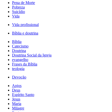
Pena de Morte
Pobreza
Suicídio
Vida
Vida profissional
Bíblia e doutrina
Bíblia
Catecismo
Doutrina
Doutrina Social da Igreja
evangelho
Frases da Bíblia
teologia
Devoção
Anjos
Deus
Espírito Santo
Jesus
Maria
Milagre