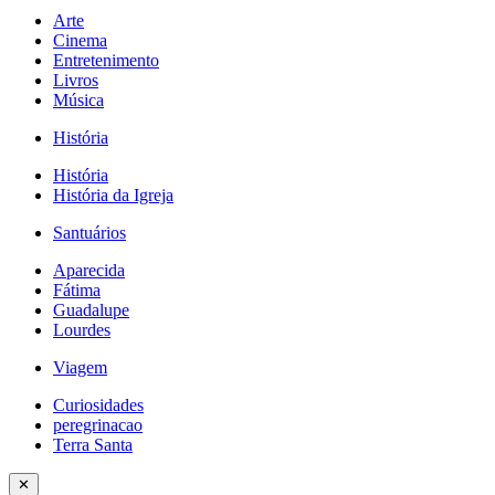
Arte
Cinema
Entretenimento
Livros
Música
História
História
História da Igreja
Santuários
Aparecida
Fátima
Guadalupe
Lourdes
Viagem
Curiosidades
peregrinacao
Terra Santa
✕