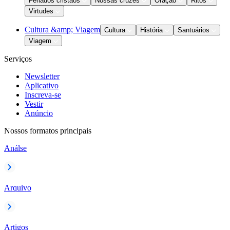
Feriados cristãos
Nossas cruzes
Oração
Ritos
Virtudes
Cultura &amp; Viagem
Cultura
História
Santuários
Viagem
Serviços
Newsletter
Aplicativo
Inscreva-se
Vestir
Anúncio
Nossos formatos principais
Análse
Arquivo
Artigos