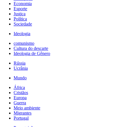
Economia
Esporte
Justiça
Política
Sociedade
Ideologia
comunismo
Cultura do descarte
Ideologia de Gênero
Rússia
Ucrânia
Mundo
África
Cristãos
Europa
Guerra
Meio ambiente
Migrantes
Portugal