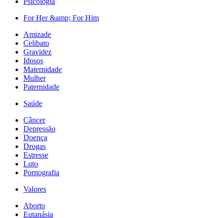
Psicologia
For Her &amp; For Him
Amizade
Celibato
Gravidez
Idosos
Maternidade
Mulher
Paternidade
Saúde
Câncer
Depressão
Doença
Drogas
Estresse
Luto
Pornografia
Valores
Aborto
Eutanásia