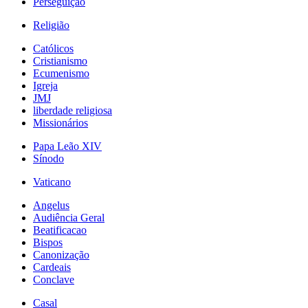
Perseguição
Religião
Católicos
Cristianismo
Ecumenismo
Igreja
JMJ
liberdade religiosa
Missionários
Papa Leão XIV
Sínodo
Vaticano
Angelus
Audiência Geral
Beatificacao
Bispos
Canonização
Cardeais
Conclave
Casal