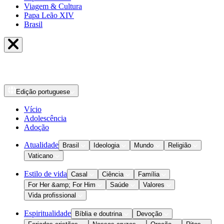
Viagem & Cultura
Papa Leão XIV
Brasil
Edição
portuguese
Vício
Adolescência
Adoção
Atualidade
Brasil
Ideologia
Mundo
Religião
Vaticano
Estilo de vida
Casal
Ciência
Família
For Her &amp; For Him
Saúde
Valores
Vida profissional
Espiritualidade
Bíblia e doutrina
Devoção