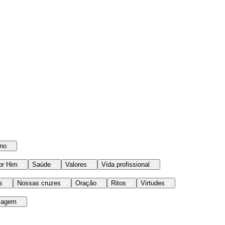
ano
or Him
Saúde
Valores
Vida profissional
s
Nossas cruzes
Oração
Ritos
Virtudes
iagem