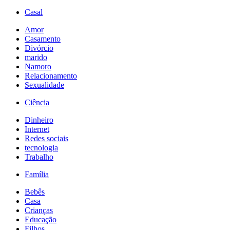
Casal
Amor
Casamento
Divórcio
marido
Namoro
Relacionamento
Sexualidade
Ciência
Dinheiro
Internet
Redes sociais
tecnologia
Trabalho
Família
Bebês
Casa
Crianças
Educação
Filhos