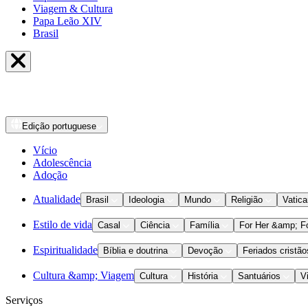
Viagem & Cultura
Papa Leão XIV
Brasil
Edição
portuguese
Vício
Adolescência
Adoção
Atualidade
Brasil
Ideologia
Mundo
Religião
Vatic
Estilo de vida
Casal
Ciência
Família
For Her &amp; F
Espiritualidade
Bíblia e doutrina
Devoção
Feriados cristão
Cultura &amp; Viagem
Cultura
História
Santuários
V
Serviços