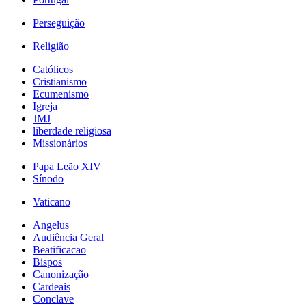
Perseguição
Religião
Católicos
Cristianismo
Ecumenismo
Igreja
JMJ
liberdade religiosa
Missionários
Papa Leão XIV
Sínodo
Vaticano
Angelus
Audiência Geral
Beatificacao
Bispos
Canonização
Cardeais
Conclave