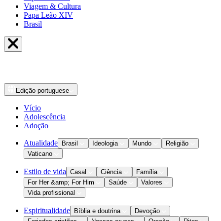
Viagem & Cultura
Papa Leão XIV
Brasil
Edição
portuguese
Vício
Adolescência
Adoção
Atualidade
Brasil
Ideologia
Mundo
Religião
Vaticano
Estilo de vida
Casal
Ciência
Família
For Her &amp; For Him
Saúde
Valores
Vida profissional
Espiritualidade
Bíblia e doutrina
Devoção