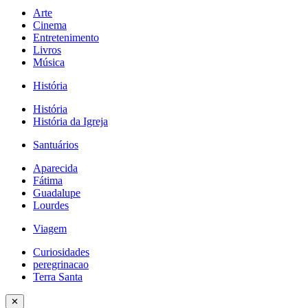
Arte
Cinema
Entretenimento
Livros
Música
História
História
História da Igreja
Santuários
Aparecida
Fátima
Guadalupe
Lourdes
Viagem
Curiosidades
peregrinacao
Terra Santa
✕