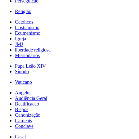
Perseguição
Religião
Católicos
Cristianismo
Ecumenismo
Igreja
JMJ
liberdade religiosa
Missionários
Papa Leão XIV
Sínodo
Vaticano
Angelus
Audiência Geral
Beatificacao
Bispos
Canonização
Cardeais
Conclave
Casal