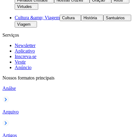
Feriados cristãos
Nossas cruzes
Oração
Ritos
Virtudes
Cultura &amp; Viagem
Cultura
História
Santuários
Viagem
Serviços
Newsletter
Aplicativo
Inscreva-se
Vestir
Anúncio
Nossos formatos principais
Análse
Arquivo
Artigos