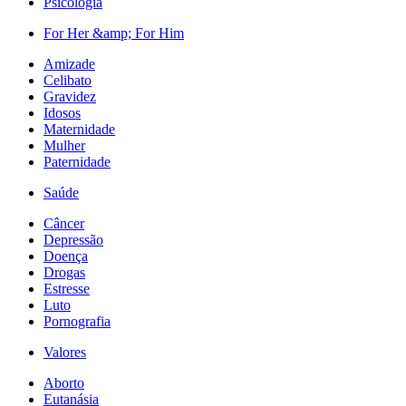
Psicologia
For Her &amp; For Him
Amizade
Celibato
Gravidez
Idosos
Maternidade
Mulher
Paternidade
Saúde
Câncer
Depressão
Doença
Drogas
Estresse
Luto
Pornografia
Valores
Aborto
Eutanásia