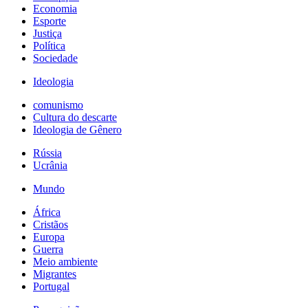
Economia
Esporte
Justiça
Política
Sociedade
Ideologia
comunismo
Cultura do descarte
Ideologia de Gênero
Rússia
Ucrânia
Mundo
África
Cristãos
Europa
Guerra
Meio ambiente
Migrantes
Portugal