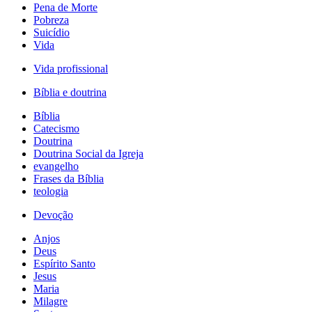
Pena de Morte
Pobreza
Suicídio
Vida
Vida profissional
Bíblia e doutrina
Bíblia
Catecismo
Doutrina
Doutrina Social da Igreja
evangelho
Frases da Bíblia
teologia
Devoção
Anjos
Deus
Espírito Santo
Jesus
Maria
Milagre