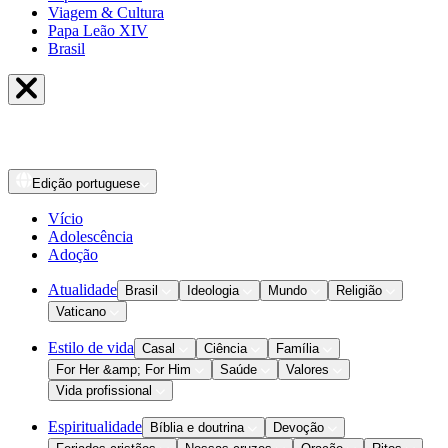
Viagem & Cultura
Papa Leão XIV
Brasil
Edição
portuguese
Vício
Adolescência
Adoção
Atualidade
Brasil
Ideologia
Mundo
Religião
Vaticano
Estilo de vida
Casal
Ciência
Família
For Her &amp; For Him
Saúde
Valores
Vida profissional
Espiritualidade
Bíblia e doutrina
Devoção