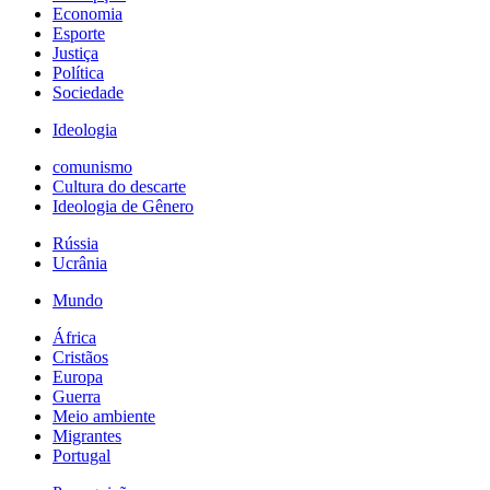
Economia
Esporte
Justiça
Política
Sociedade
Ideologia
comunismo
Cultura do descarte
Ideologia de Gênero
Rússia
Ucrânia
Mundo
África
Cristãos
Europa
Guerra
Meio ambiente
Migrantes
Portugal