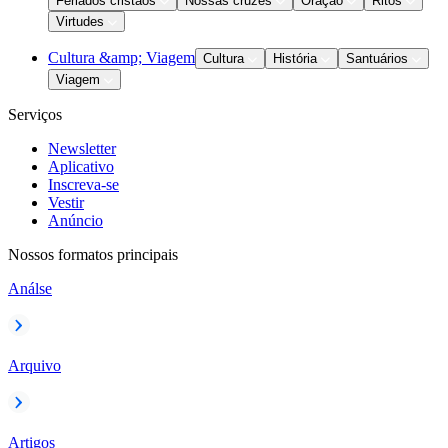
Feriados cristãos
Nossas cruzes
Oração
Ritos
Virtudes
Cultura &amp; Viagem
Cultura
História
Santuários
Viagem
Serviços
Newsletter
Aplicativo
Inscreva-se
Vestir
Anúncio
Nossos formatos principais
Análse
Arquivo
Artigos