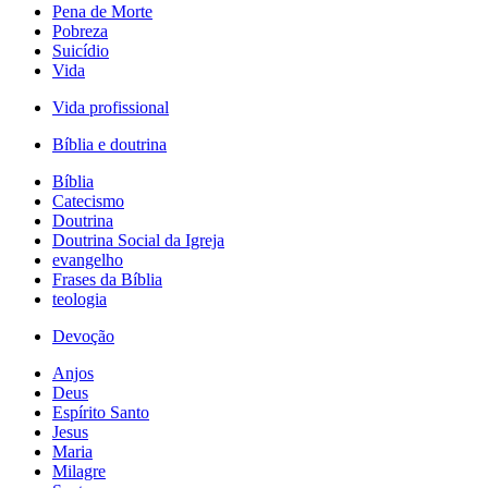
Pena de Morte
Pobreza
Suicídio
Vida
Vida profissional
Bíblia e doutrina
Bíblia
Catecismo
Doutrina
Doutrina Social da Igreja
evangelho
Frases da Bíblia
teologia
Devoção
Anjos
Deus
Espírito Santo
Jesus
Maria
Milagre