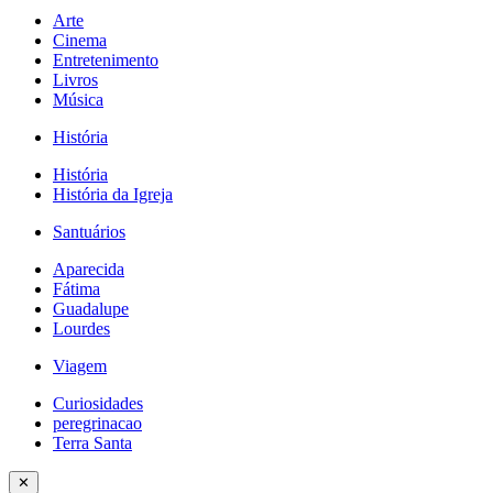
Arte
Cinema
Entretenimento
Livros
Música
História
História
História da Igreja
Santuários
Aparecida
Fátima
Guadalupe
Lourdes
Viagem
Curiosidades
peregrinacao
Terra Santa
✕