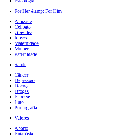
Psicologia
For Her &amp; For Him
Amizade
Celibato
Gravidez
Idosos
Maternidade
Mulher
Paternidade
Saúde
Câncer
Depressão
Doença
Drogas
Estresse
Luto
Pornografia
Valores
Aborto
Eutanásia