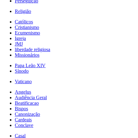
Perseguição
Religião
Católicos
Cristianismo
Ecumenismo
Igreja
JMJ
liberdade religiosa
Missionários
Papa Leão XIV
Sínodo
Vaticano
Angelus
Audiência Geral
Beatificacao
Bispos
Canonização
Cardeais
Conclave
Casal