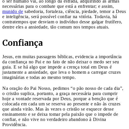
o ser humano vai, ao longo da estrada, adquirindo as armas
necessárias para o combate que está a enfrentar; e assim,
munido de
sabedoria, fortaleza, ciência, piedade, temor a Deus
e inteligência, será possível confiar na vitória. Todavia, há
contratempos que desviam o indivíduo desse galgar frutífero,
dentre eles a ansiedade, tão comum nos tempos atuais.
Confiança
Jesus, em muitas passagens bíblicas, evidencia a importância
da confiança no Pai e no fato de não deixar o medo ser seu
guia. E se há algo que impede a crença total em Deus é
justamente a ansiedade, que leva o homem a carregar cruzes
imaginárias e todas ao mesmo tempo.
Na oração do Pai Nosso, pedimos “o pão nosso de cada dia”,
o cristão suplica, portanto, a graça necessária para cumprir
hoje a vontade reservada por Deus, porque a benção que é
colocada em cada um se reserva ao presente e não às cruzes
que ainda virão. Mas às vezes o cristão se esquece desse
ensinamento e se deixa tomar pela paixão que o impede de
confiar, e não vive no verdadeiro abandono à Divina
Providência.