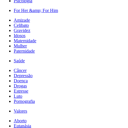
Psicologia
For Her &amp; For Him
Amizade
Celibato
Gravidez
Idosos
Maternidade
Mulher
Paternidade
Saúde
Câncer
Depressão
Doença
Drogas
Estresse
Luto
Pornografia
Valores
Aborto
Eutanásia