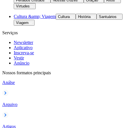
Feriados cristãos
Nossas cruzes
Oração
Ritos
Virtudes
Cultura &amp; Viagem
Cultura
História
Santuários
Viagem
Serviços
Newsletter
Aplicativo
Inscreva-se
Vestir
Anúncio
Nossos formatos principais
Análse
Arquivo
Artigos