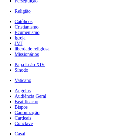
Perseguição
Religião
Católicos
Cristianismo
Ecumenismo
Igreja
JMJ
liberdade religiosa
Missionários
Papa Leão XIV
Sínodo
Vaticano
Angelus
Audiência Geral
Beatificacao
Bispos
Canonização
Cardeais
Conclave
Casal