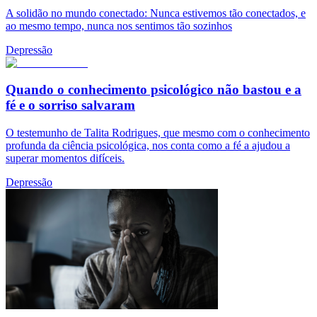
A solidão no mundo conectado: Nunca estivemos tão conectados, e
ao mesmo tempo, nunca nos sentimos tão sozinhos
Depressão
Quando o conhecimento psicológico não bastou e a
fé e o sorriso salvaram
O testemunho de Talita Rodrigues, que mesmo com o conhecimento
profunda da ciência psicológica, nos conta como a fé a ajudou a
superar momentos difíceis.
Depressão