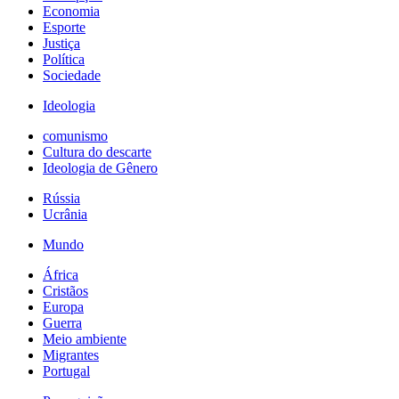
Economia
Esporte
Justiça
Política
Sociedade
Ideologia
comunismo
Cultura do descarte
Ideologia de Gênero
Rússia
Ucrânia
Mundo
África
Cristãos
Europa
Guerra
Meio ambiente
Migrantes
Portugal