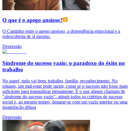
O que é o apego ansioso?
O Caminho entre o apego ansioso, a dependência emocional e a
redescoberta de si mesmo.
Depressão
Síndrome do sucesso vazio: o paradoxo do êxito no
trabalho
No papel, tudo vai bem: trabalho, família, reconhecimento. No
entanto, um mal-estar pode surgir, como se o sucesso não fosse mais
suficiente para tranquilizar plenamente. É o que alguns chamam de
"síndrome do sucesso vazio": atingir todos os critérios de sucesso
social e, ao mesmo tempo, deparar-se com um vazio interior ou uma
insatisfação difusa
Depressão