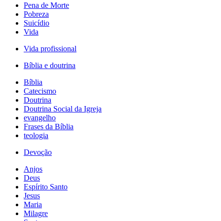
Pena de Morte
Pobreza
Suicídio
Vida
Vida profissional
Bíblia e doutrina
Bíblia
Catecismo
Doutrina
Doutrina Social da Igreja
evangelho
Frases da Bíblia
teologia
Devoção
Anjos
Deus
Espírito Santo
Jesus
Maria
Milagre