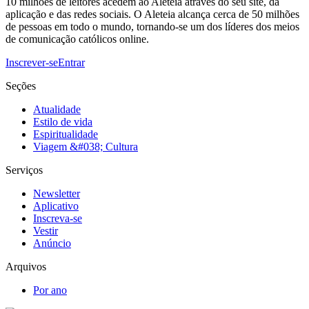
10 milhões de leitores acedem ao Aleteia através do seu site, da
aplicação e das redes sociais. O Aleteia alcança cerca de 50 milhões
de pessoas em todo o mundo, tornando-se um dos líderes dos meios
de comunicação católicos online.
Inscrever-se
Entrar
Seções
Atualidade
Estilo de vida
Espiritualidade
Viagem &#038; Cultura
Serviços
Newsletter
Aplicativo
Inscreva-se
Vestir
Anúncio
Arquivos
Por ano