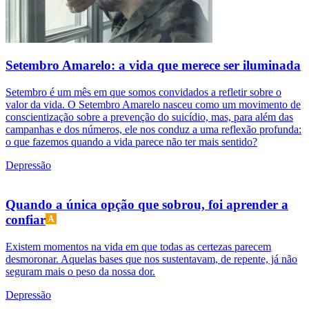
Setembro Amarelo: a vida que merece ser iluminada
Setembro é um mês em que somos convidados a refletir sobre o
valor da vida. O Setembro Amarelo nasceu como um movimento de
conscientização sobre a prevenção do suicídio, mas, para além das
campanhas e dos números, ele nos conduz a uma reflexão profunda:
o que fazemos quando a vida parece não ter mais sentido?
Depressão
Quando a única opção que sobrou, foi aprender a
confiar
Existem momentos na vida em que todas as certezas parecem
desmoronar. Aquelas bases que nos sustentavam, de repente, já não
seguram mais o peso da nossa dor.
Depressão