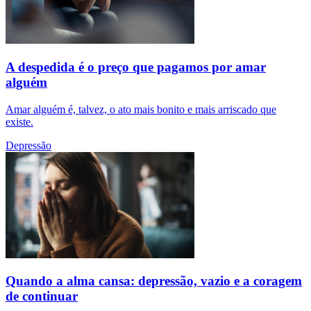
A despedida é o preço que pagamos por amar
alguém
Amar alguém é, talvez, o ato mais bonito e mais arriscado que
existe.
Depressão
Quando a alma cansa: depressão, vazio e a coragem
de continuar