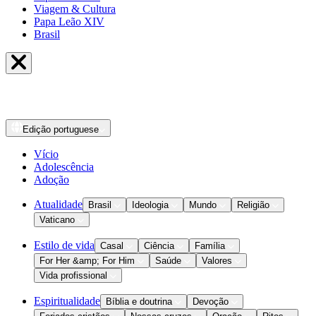
Viagem & Cultura
Papa Leão XIV
Brasil
Edição
portuguese
Vício
Adolescência
Adoção
Atualidade
Brasil
Ideologia
Mundo
Religião
Vaticano
Estilo de vida
Casal
Ciência
Família
For Her &amp; For Him
Saúde
Valores
Vida profissional
Espiritualidade
Bíblia e doutrina
Devoção