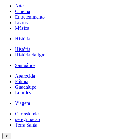
Arte
Cinema
Entretenimento
Livros
Música
História
História
História da Igreja
Santuários
Aparecida
Fátima
Guadalupe
Lourdes
Viagem
Curiosidades
peregrinacao
Terra Santa
✕