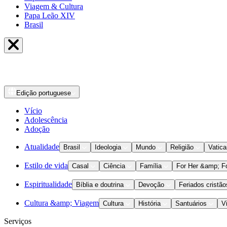
Viagem & Cultura
Papa Leão XIV
Brasil
Edição
portuguese
Vício
Adolescência
Adoção
Atualidade
Brasil
Ideologia
Mundo
Religião
Vatic
Estilo de vida
Casal
Ciência
Família
For Her &amp; F
Espiritualidade
Bíblia e doutrina
Devoção
Feriados cristão
Cultura &amp; Viagem
Cultura
História
Santuários
V
Serviços