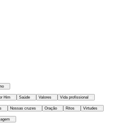
ano
or Him
Saúde
Valores
Vida profissional
s
Nossas cruzes
Oração
Ritos
Virtudes
iagem