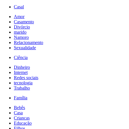
Casal
Amor
Casamento
Divórcio
marido
Namoro
Relacionamento
Sexualidade
Ciência
Dinheiro
Internet
Redes sociais
tecnologia
Trabalho
Família
Bebês
Casa
Crianças
Educação
Filhos