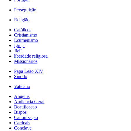
Perseguição
Religião
Católicos
Cristianismo
Ecumenismo
Igreja
JMJ
liberdade religiosa
Missionários
Papa Leão XIV
Sínodo
Vaticano
Angelus
Audiência Geral
Beatificacao
Bispos
Canonização
Cardeais
Conclave