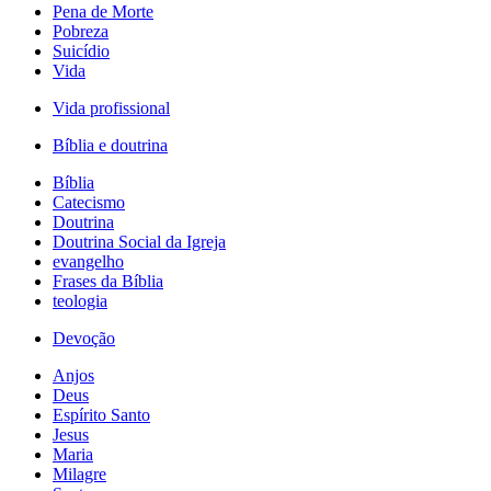
Pena de Morte
Pobreza
Suicídio
Vida
Vida profissional
Bíblia e doutrina
Bíblia
Catecismo
Doutrina
Doutrina Social da Igreja
evangelho
Frases da Bíblia
teologia
Devoção
Anjos
Deus
Espírito Santo
Jesus
Maria
Milagre