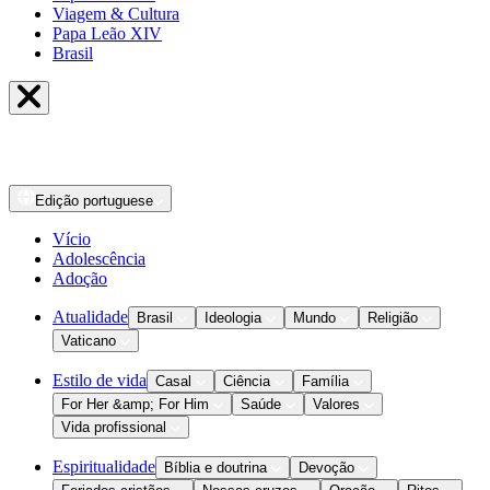
Viagem & Cultura
Papa Leão XIV
Brasil
Edição
portuguese
Vício
Adolescência
Adoção
Atualidade
Brasil
Ideologia
Mundo
Religião
Vaticano
Estilo de vida
Casal
Ciência
Família
For Her &amp; For Him
Saúde
Valores
Vida profissional
Espiritualidade
Bíblia e doutrina
Devoção