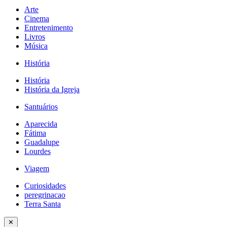
Arte
Cinema
Entretenimento
Livros
Música
História
História
História da Igreja
Santuários
Aparecida
Fátima
Guadalupe
Lourdes
Viagem
Curiosidades
peregrinacao
Terra Santa
✕