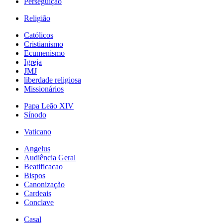
Perseguição
Religião
Católicos
Cristianismo
Ecumenismo
Igreja
JMJ
liberdade religiosa
Missionários
Papa Leão XIV
Sínodo
Vaticano
Angelus
Audiência Geral
Beatificacao
Bispos
Canonização
Cardeais
Conclave
Casal