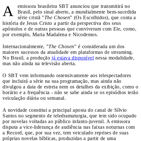
A
emissora brasileira SBT anunciou que transmitirá no
Brasil, pelo sinal aberto, a mundialmente bem-sucedida
série cristã "
The Chosen
" (Os Escolhidos), que conta a
história de Jesus Cristo a partir da perspectiva dos seus
apóstolos e de outras pessoas que conviveram com Ele, como,
por exemplo, Maria Madalena e Nicodemos.
Internacionalmente, "
The Chosen
" é considerada um dos
maiores sucessos da atualidade em plataformas de streaming.
No Brasil, a produção
já estava disponível
nessa modalidade,
mas não ainda na televisão aberta.
O SBT vem informando ostensivamente aos telespectadores
que incluirá a série na sua programação, mas ainda não
divulgou a data de estreia nem os detalhes da exibição, como o
horário e a frequência - não se sabe ainda se os episódios terão
veiculação diária ou semanal.
A novidade constitui a principal aposta do canal de Sílvio
Santos no segmento de teledramaturgia, que tem sido ocupado
por novelas voltadas ao público infanto-juvenil. A emissora
disputa a vice-liderança de audiência nas faixas noturnas com
a Record, que, por sua vez, tem veiculado reprises de suas
próprias novelas bíblicas, produzidas a partir de uma