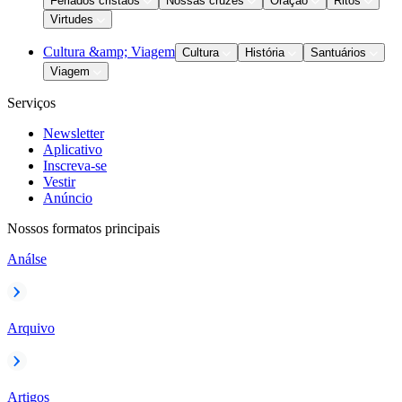
Feriados cristãos
Nossas cruzes
Oração
Ritos
Virtudes
Cultura &amp; Viagem
Cultura
História
Santuários
Viagem
Serviços
Newsletter
Aplicativo
Inscreva-se
Vestir
Anúncio
Nossos formatos principais
Análse
Arquivo
Artigos