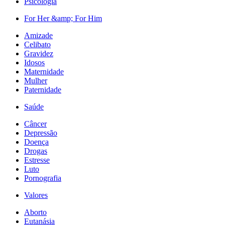
Psicologia
For Her &amp; For Him
Amizade
Celibato
Gravidez
Idosos
Maternidade
Mulher
Paternidade
Saúde
Câncer
Depressão
Doença
Drogas
Estresse
Luto
Pornografia
Valores
Aborto
Eutanásia