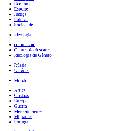
Economia
Esporte
Justiça
Política
Sociedade
Ideologia
comunismo
Cultura do descarte
Ideologia de Gênero
Rússia
Ucrânia
Mundo
África
Cristãos
Europa
Guerra
Meio ambiente
Migrantes
Portugal