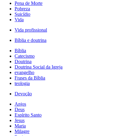
Pena de Morte
Pobreza
Suicídio
Vida
Vida profissional
Bíblia e doutrina
Bíblia
Catecismo
Doutrina
Doutrina Social da Igreja
evangelho
Frases da Bíblia
teologia
Devoção
Anjos
Deus
Espírito Santo
Jesus
Maria
Milagre