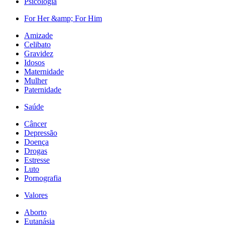
Psicologia
For Her &amp; For Him
Amizade
Celibato
Gravidez
Idosos
Maternidade
Mulher
Paternidade
Saúde
Câncer
Depressão
Doença
Drogas
Estresse
Luto
Pornografia
Valores
Aborto
Eutanásia