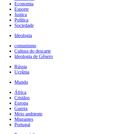
Economia
Esporte
Justiça
Política
Sociedade
Ideologia
comunismo
Cultura do descarte
Ideologia de Gênero
Rússia
Ucrânia
Mundo
África
Cristãos
Europa
Guerra
Meio ambiente
Migrantes
Portugal