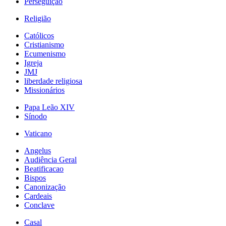
Perseguição
Religião
Católicos
Cristianismo
Ecumenismo
Igreja
JMJ
liberdade religiosa
Missionários
Papa Leão XIV
Sínodo
Vaticano
Angelus
Audiência Geral
Beatificacao
Bispos
Canonização
Cardeais
Conclave
Casal