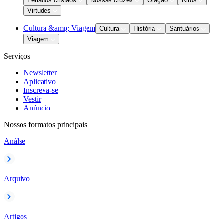
Feriados cristãos
Nossas cruzes
Oração
Ritos
Virtudes
Cultura &amp; Viagem
Cultura
História
Santuários
Viagem
Serviços
Newsletter
Aplicativo
Inscreva-se
Vestir
Anúncio
Nossos formatos principais
Análse
Arquivo
Artigos