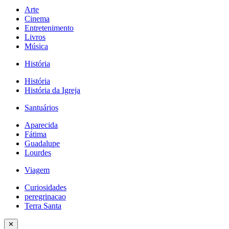
Arte
Cinema
Entretenimento
Livros
Música
História
História
História da Igreja
Santuários
Aparecida
Fátima
Guadalupe
Lourdes
Viagem
Curiosidades
peregrinacao
Terra Santa
✕