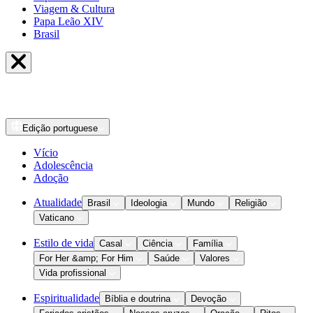
Viagem & Cultura
Papa Leão XIV
Brasil
Edição
portuguese
Vício
Adolescência
Adoção
Atualidade
Brasil
Ideologia
Mundo
Religião
Vaticano
Estilo de vida
Casal
Ciência
Família
For Her &amp; For Him
Saúde
Valores
Vida profissional
Espiritualidade
Bíblia e doutrina
Devoção