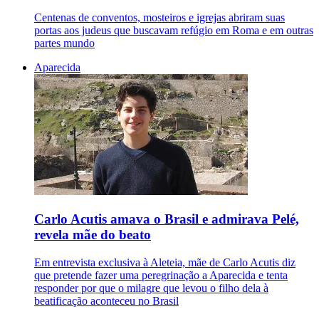
Centenas de conventos, mosteiros e igrejas abriram suas
portas aos judeus que buscavam refúgio em Roma e em outras
partes mundo
Aparecida
Carlo Acutis amava o Brasil e admirava Pelé,
revela mãe do beato
Em entrevista exclusiva à Aleteia, mãe de Carlo Acutis diz
que pretende fazer uma peregrinação a Aparecida e tenta
responder por que o milagre que levou o filho dela à
beatificação aconteceu no Brasil