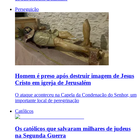
Perseguição
Homem é preso após destruir imagem de Jesus
Cristo em igreja de Jerusalém
O ataque aconteceu na Capela da Condenação do Senhor, um
importante local de peregrinação
Católicos
Os católicos que salvaram milhares de judeus
na Segunda Guerra