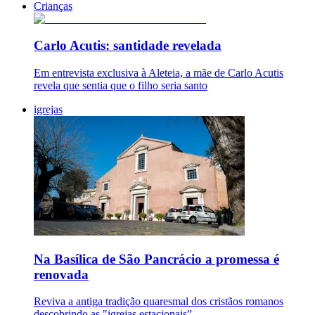
Crianças
Carlo Acutis: santidade revelada
Em entrevista exclusiva à Aleteia, a mãe de Carlo Acutis
revela que sentia que o filho seria santo
igrejas
Na Basílica de São Pancrácio a promessa é
renovada
Reviva a antiga tradição quaresmal dos cristãos romanos
descobrindo as "igrejas estacionais”