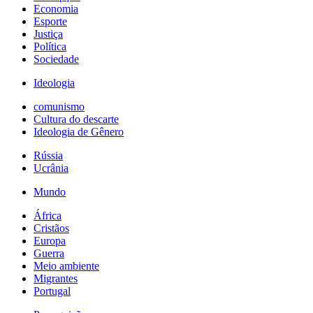
Economia
Esporte
Justiça
Política
Sociedade
Ideologia
comunismo
Cultura do descarte
Ideologia de Gênero
Rússia
Ucrânia
Mundo
África
Cristãos
Europa
Guerra
Meio ambiente
Migrantes
Portugal