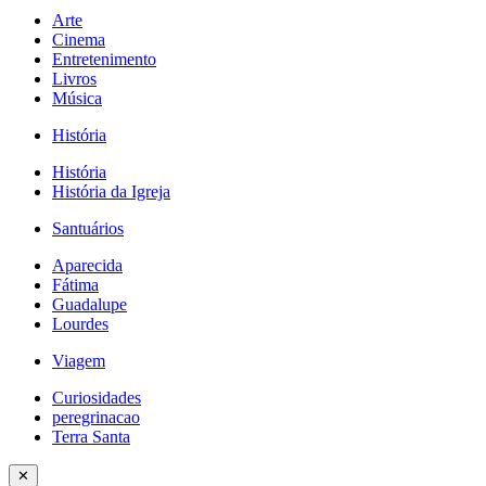
Arte
Cinema
Entretenimento
Livros
Música
História
História
História da Igreja
Santuários
Aparecida
Fátima
Guadalupe
Lourdes
Viagem
Curiosidades
peregrinacao
Terra Santa
✕