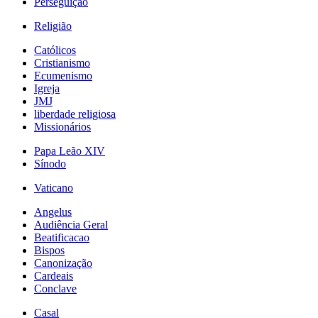
Perseguição
Religião
Católicos
Cristianismo
Ecumenismo
Igreja
JMJ
liberdade religiosa
Missionários
Papa Leão XIV
Sínodo
Vaticano
Angelus
Audiência Geral
Beatificacao
Bispos
Canonização
Cardeais
Conclave
Casal