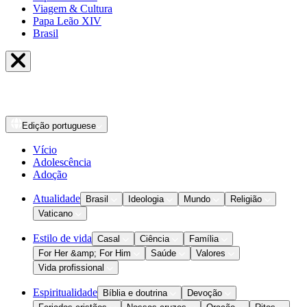
Viagem & Cultura
Papa Leão XIV
Brasil
Edição
portuguese
Vício
Adolescência
Adoção
Atualidade
Brasil
Ideologia
Mundo
Religião
Vaticano
Estilo de vida
Casal
Ciência
Família
For Her &amp; For Him
Saúde
Valores
Vida profissional
Espiritualidade
Bíblia e doutrina
Devoção