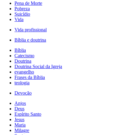
Pena de Morte
Pobreza
Suicídio
Vida
Vida profissional
Bíblia e doutrina
Bíblia
Catecismo
Doutrina
Doutrina Social da Igreja
evangelho
Frases da Bíblia
teologia
Devoção
Anjos
Deus
Espírito Santo
Jesus
Maria
Milagre