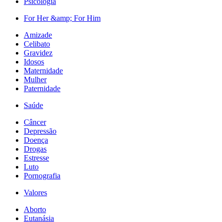
Psicologia
For Her &amp; For Him
Amizade
Celibato
Gravidez
Idosos
Maternidade
Mulher
Paternidade
Saúde
Câncer
Depressão
Doença
Drogas
Estresse
Luto
Pornografia
Valores
Aborto
Eutanásia