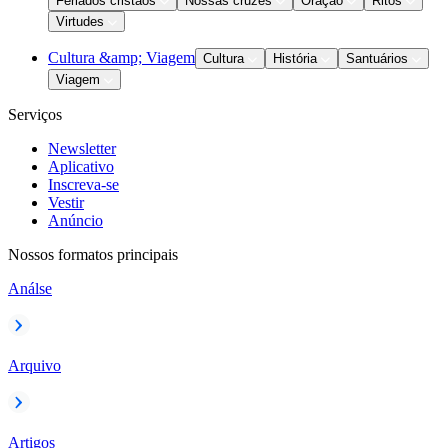
Feriados cristãos
Nossas cruzes
Oração
Ritos
Virtudes
Cultura &amp; Viagem
Cultura
História
Santuários
Viagem
Serviços
Newsletter
Aplicativo
Inscreva-se
Vestir
Anúncio
Nossos formatos principais
Análse
Arquivo
Artigos