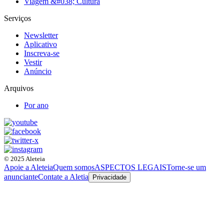
Viagem &#038; Cultura
Serviços
Newsletter
Aplicativo
Inscreva-se
Vestir
Anúncio
Arquivos
Por ano
© 2025 Aleteia
Apoie a Aleteia
Quem somos
ASPECTOS LEGAIS
Torne-se um
anunciante
Contate a Aletia
Privacidade