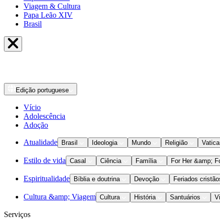
Viagem & Cultura
Papa Leão XIV
Brasil
Edição
portuguese
Vício
Adolescência
Adoção
Atualidade
Brasil
Ideologia
Mundo
Religião
Vatic
Estilo de vida
Casal
Ciência
Família
For Her &amp; F
Espiritualidade
Bíblia e doutrina
Devoção
Feriados cristão
Cultura &amp; Viagem
Cultura
História
Santuários
V
Serviços