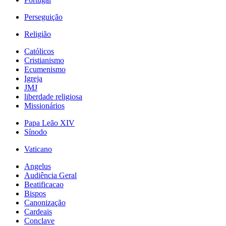
Perseguição
Religião
Católicos
Cristianismo
Ecumenismo
Igreja
JMJ
liberdade religiosa
Missionários
Papa Leão XIV
Sínodo
Vaticano
Angelus
Audiência Geral
Beatificacao
Bispos
Canonização
Cardeais
Conclave