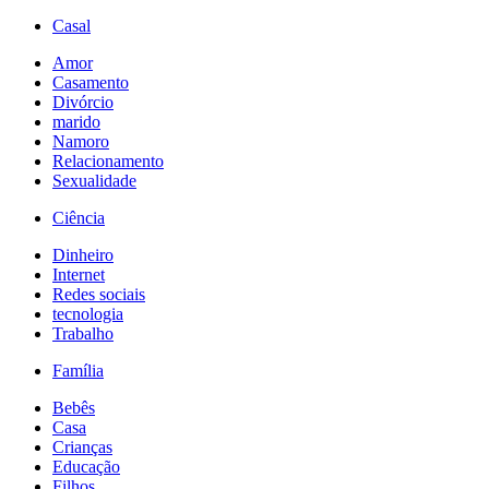
Casal
Amor
Casamento
Divórcio
marido
Namoro
Relacionamento
Sexualidade
Ciência
Dinheiro
Internet
Redes sociais
tecnologia
Trabalho
Família
Bebês
Casa
Crianças
Educação
Filhos