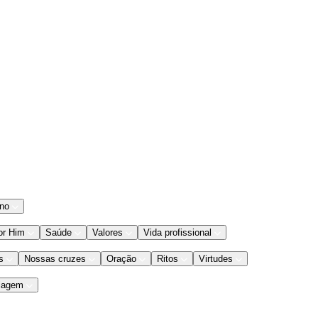
ano
or Him
Saúde
Valores
Vida profissional
s
Nossas cruzes
Oração
Ritos
Virtudes
iagem