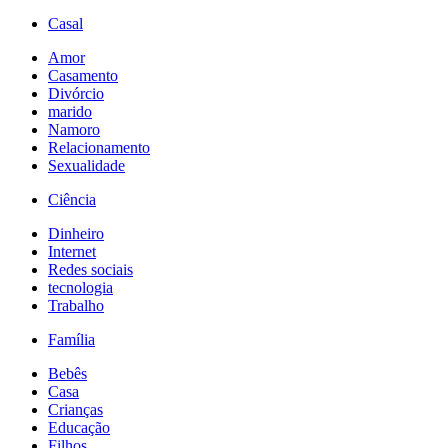
Casal
Amor
Casamento
Divórcio
marido
Namoro
Relacionamento
Sexualidade
Ciência
Dinheiro
Internet
Redes sociais
tecnologia
Trabalho
Família
Bebês
Casa
Crianças
Educação
Filhos