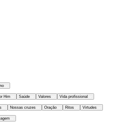
ano
or Him
Saúde
Valores
Vida profissional
s
Nossas cruzes
Oração
Ritos
Virtudes
iagem