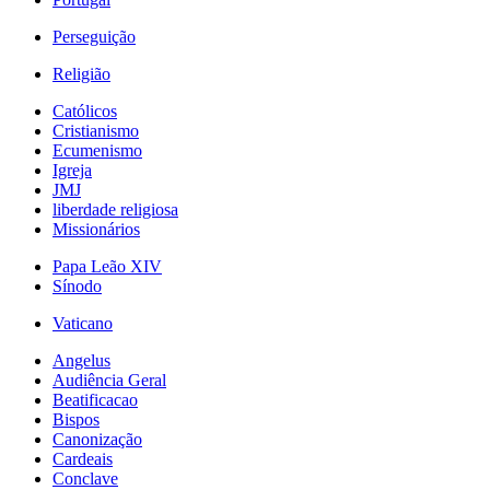
Perseguição
Religião
Católicos
Cristianismo
Ecumenismo
Igreja
JMJ
liberdade religiosa
Missionários
Papa Leão XIV
Sínodo
Vaticano
Angelus
Audiência Geral
Beatificacao
Bispos
Canonização
Cardeais
Conclave