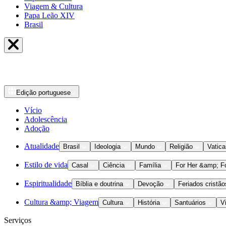
Viagem & Cultura
Papa Leão XIV
Brasil
Edição
portuguese
Vício
Adolescência
Adoção
Atualidade
Brasil
Ideologia
Mundo
Religião
Vatic
Estilo de vida
Casal
Ciência
Família
For Her &amp; F
Espiritualidade
Bíblia e doutrina
Devoção
Feriados cristão
Cultura &amp; Viagem
Cultura
História
Santuários
V
Serviços