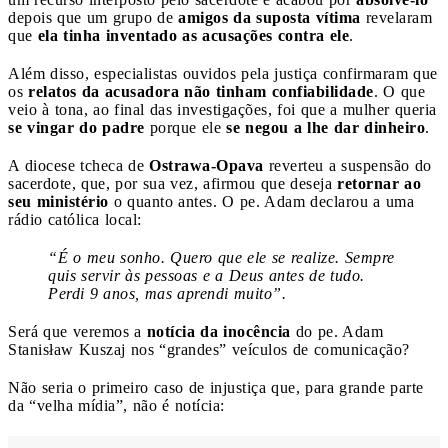
depois que um grupo de
amigos da suposta vítima
revelaram
que
ela tinha inventado as acusações contra ele
.
Além disso, especialistas ouvidos pela justiça confirmaram que
os
relatos da acusadora não tinham confiabilidade
. O que
veio à tona, ao final das investigações, foi que a mulher queria
se vingar do padre
porque ele
se negou a lhe dar dinheiro
.
A diocese tcheca de
Ostrawa-Opava
reverteu a suspensão do
sacerdote, que, por sua vez, afirmou que deseja
retornar ao
seu ministério
o quanto antes. O pe. Adam declarou a uma
rádio católica local:
“É o meu sonho. Quero que ele se realize. Sempre
quis servir às pessoas e a Deus antes de tudo.
Perdi 9 anos, mas aprendi muito”.
Será que veremos a
notícia da inocência
do pe. Adam
Stanisław Kuszaj nos “grandes” veículos de comunicação?
Não seria o primeiro caso de injustiça que, para grande parte
da “velha mídia”, não é notícia: