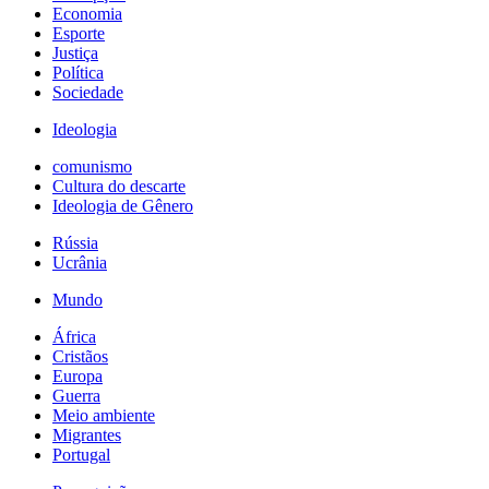
Economia
Esporte
Justiça
Política
Sociedade
Ideologia
comunismo
Cultura do descarte
Ideologia de Gênero
Rússia
Ucrânia
Mundo
África
Cristãos
Europa
Guerra
Meio ambiente
Migrantes
Portugal