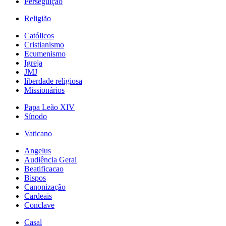
Perseguição
Religião
Católicos
Cristianismo
Ecumenismo
Igreja
JMJ
liberdade religiosa
Missionários
Papa Leão XIV
Sínodo
Vaticano
Angelus
Audiência Geral
Beatificacao
Bispos
Canonização
Cardeais
Conclave
Casal