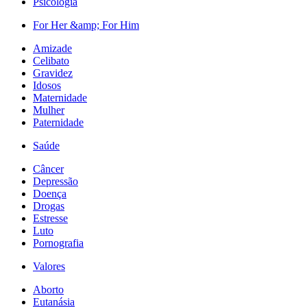
Psicologia
For Her &amp; For Him
Amizade
Celibato
Gravidez
Idosos
Maternidade
Mulher
Paternidade
Saúde
Câncer
Depressão
Doença
Drogas
Estresse
Luto
Pornografia
Valores
Aborto
Eutanásia