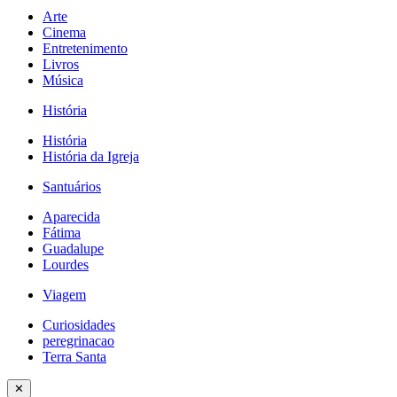
Arte
Cinema
Entretenimento
Livros
Música
História
História
História da Igreja
Santuários
Aparecida
Fátima
Guadalupe
Lourdes
Viagem
Curiosidades
peregrinacao
Terra Santa
✕