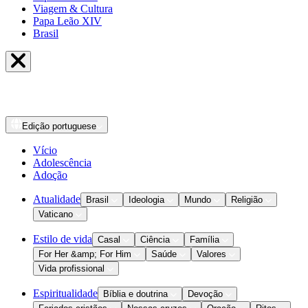
Viagem & Cultura
Papa Leão XIV
Brasil
Edição
portuguese
Vício
Adolescência
Adoção
Atualidade
Brasil
Ideologia
Mundo
Religião
Vaticano
Estilo de vida
Casal
Ciência
Família
For Her &amp; For Him
Saúde
Valores
Vida profissional
Espiritualidade
Bíblia e doutrina
Devoção