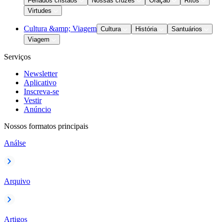
Feriados cristãos
Nossas cruzes
Oração
Ritos
Virtudes
Cultura &amp; Viagem
Cultura
História
Santuários
Viagem
Serviços
Newsletter
Aplicativo
Inscreva-se
Vestir
Anúncio
Nossos formatos principais
Análse
Arquivo
Artigos