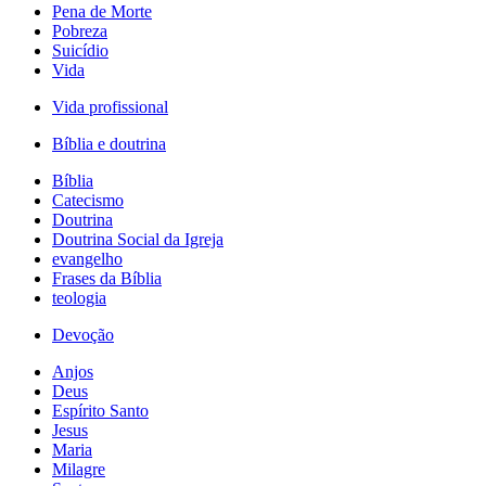
Pena de Morte
Pobreza
Suicídio
Vida
Vida profissional
Bíblia e doutrina
Bíblia
Catecismo
Doutrina
Doutrina Social da Igreja
evangelho
Frases da Bíblia
teologia
Devoção
Anjos
Deus
Espírito Santo
Jesus
Maria
Milagre