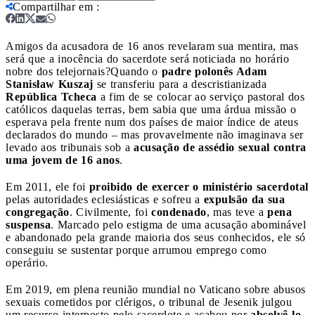
Compartilhar em
:
Amigos da acusadora de 16 anos revelaram sua mentira, mas
será que a inocência do sacerdote será noticiada no horário
nobre dos telejornais?
Quando o
padre polonês Adam
Stanisław Kuszaj
se transferiu para a descristianizada
República Tcheca
a fim de se colocar ao serviço pastoral dos
católicos daquelas terras, bem sabia que uma árdua missão o
esperava pela frente num dos países de maior índice de ateus
declarados do mundo – mas provavelmente não imaginava ser
levado aos tribunais sob a
acusação de assédio sexual contra
uma jovem de 16 anos
.
Em 2011, ele foi
proibido de exercer o ministério sacerdotal
pelas autoridades eclesiásticas e sofreu a
expulsão da sua
congregação
. Civilmente, foi
condenado
, mas teve a
pena
suspensa
. Marcado pelo estigma de uma acusação abominável
e abandonado pela grande maioria dos seus conhecidos, ele só
conseguiu se sustentar porque arrumou emprego como
operário.
Em 2019, em plena reunião mundial no Vaticano sobre abusos
sexuais cometidos por clérigos, o tribunal de Jesenik julgou
um recurso interposto pelo sacerdote e acabou por
absolvê-lo