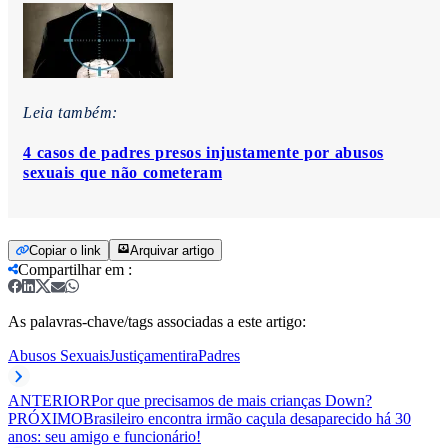
Leia também:
4 casos de padres presos injustamente por abusos
sexuais que não cometeram
Copiar o link
Arquivar artigo
Compartilhar em
:
As palavras-chave/tags associadas a este artigo:
Abusos Sexuais
Justiça
mentira
Padres
ANTERIOR
Por que precisamos de mais crianças Down?
PRÓXIMO
Brasileiro encontra irmão caçula desaparecido há 30
anos: seu amigo e funcionário!