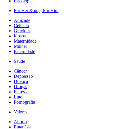
Psicologia
For Her &amp; For Him
Amizade
Celibato
Gravidez
Idosos
Maternidade
Mulher
Paternidade
Saúde
Câncer
Depressão
Doença
Drogas
Estresse
Luto
Pornografia
Valores
Aborto
Eutanásia