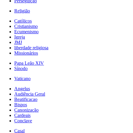
Perseguição
Religião
Católicos
Cristianismo
Ecumenismo
Igreja
JMJ
liberdade religiosa
Missionários
Papa Leão XIV
Sínodo
Vaticano
Angelus
Audiência Geral
Beatificacao
Bispos
Canonização
Cardeais
Conclave
Casal