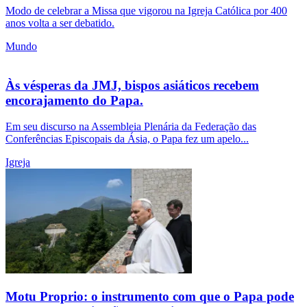
Modo de celebrar a Missa que vigorou na Igreja Católica por 400
anos volta a ser debatido.
Mundo
Às vésperas da JMJ, bispos asiáticos recebem
encorajamento do Papa.
Em seu discurso na Assembleia Plenária da Federação das
Conferências Episcopais da Ásia, o Papa fez um apelo...
Igreja
Motu Proprio: o instrumento com que o Papa pode