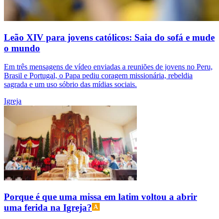
Leão XIV para jovens católicos: Saia do sofá e mude
o mundo
Em três mensagens de vídeo enviadas a reuniões de jovens no Peru,
Brasil e Portugal, o Papa pediu coragem missionária, rebeldia
sagrada e um uso sóbrio das mídias sociais.
Igreja
Porque é que uma missa em latim voltou a abrir
uma ferida na Igreja?