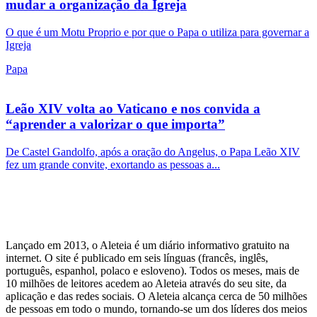
mudar a organização da Igreja
O que é um Motu Proprio e por que o Papa o utiliza para governar a
Igreja
Papa
Leão XIV volta ao Vaticano e nos convida a
“aprender a valorizar o que importa”
De Castel Gandolfo, após a oração do Angelus, o Papa Leão XIV
fez um grande convite, exortando as pessoas a...
Lançado em 2013, o Aleteia é um diário informativo gratuito na
internet. O site é publicado em seis línguas (francês, inglês,
português, espanhol, polaco e esloveno). Todos os meses, mais de
10 milhões de leitores acedem ao Aleteia através do seu site, da
aplicação e das redes sociais. O Aleteia alcança cerca de 50 milhões
de pessoas em todo o mundo, tornando-se um dos líderes dos meios