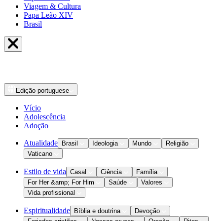
Viagem & Cultura
Papa Leão XIV
Brasil
Edição
portuguese
Vício
Adolescência
Adoção
Atualidade
Brasil
Ideologia
Mundo
Religião
Vaticano
Estilo de vida
Casal
Ciência
Família
For Her &amp; For Him
Saúde
Valores
Vida profissional
Espiritualidade
Bíblia e doutrina
Devoção