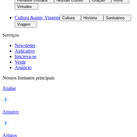
Feriados cristãos
Nossas cruzes
Oração
Ritos
Virtudes
Cultura &amp; Viagem
Cultura
História
Santuários
Viagem
Serviços
Newsletter
Aplicativo
Inscreva-se
Vestir
Anúncio
Nossos formatos principais
Análse
Arquivo
Artigos