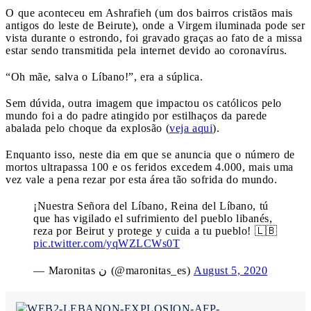
O que aconteceu em Ashrafieh (um dos bairros cristãos mais
antigos do leste de Beirute), onde a Virgem iluminada pode ser
vista durante o estrondo, foi gravado graças ao fato de a missa
estar sendo transmitida pela internet devido ao coronavírus.
“Oh mãe, salva o Líbano!”, era a súplica.
Sem dúvida, outra imagem que impactou os católicos pelo
mundo foi a do padre atingido por estilhaços da parede
abalada pelo choque da explosão (
veja aqui
).
Enquanto isso, neste dia em que se anuncia que o número de
mortos ultrapassa 100 e os feridos excedem 4.000, mais uma
vez vale a pena rezar por esta área tão sofrida do mundo.
¡Nuestra Señora del Líbano, Reina del Líbano, tú
que has vigilado el sufrimiento del pueblo libanés,
reza por Beirut y protege y cuida a tu pueblo! 🇱🇧
pic.twitter.com/yqWZLCWs0T
— Maronitas ن (@maronitas_es)
August 5, 2020