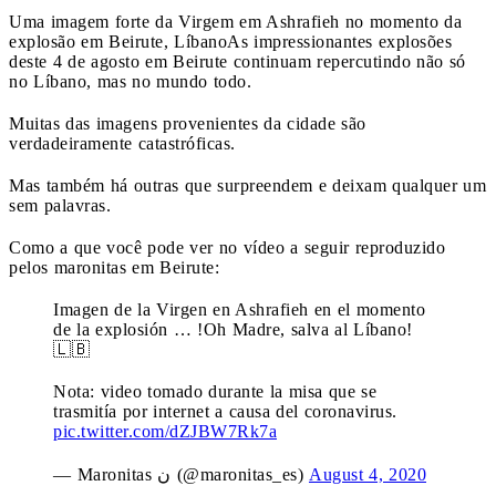
Uma imagem forte da Virgem em Ashrafieh no momento da
explosão em Beirute, Líbano
As impressionantes explosões
deste 4 de agosto em Beirute continuam repercutindo não só
no Líbano, mas no mundo todo.
Muitas das imagens provenientes da cidade são
verdadeiramente catastróficas.
Mas também há outras que surpreendem e deixam qualquer um
sem palavras.
Como a que você pode ver no vídeo a seguir reproduzido
pelos maronitas em Beirute:
Imagen de la Virgen en Ashrafieh en el momento
de la explosión … !Oh Madre, salva al Líbano!
🇱🇧
Nota: video tomado durante la misa que se
trasmitía por internet a causa del coronavirus.
pic.twitter.com/dZJBW7Rk7a
— Maronitas ن (@maronitas_es)
August 4, 2020