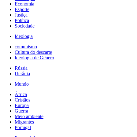
Economia
Esporte
Justiça
Política
Sociedade
Ideologia
comunismo
Cultura do descarte
Ideologia de Gênero
Rússia
Ucrânia
Mundo
África
Cristãos
Europa
Guerra
Meio ambiente
Migrantes
Portugal