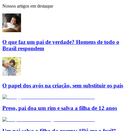
Nossos artigos em destaque
O que faz um pai de verdade? Homens de todo o
Brasil respondem
O papel dos avós na criação, sem substituir os pais
Preso, pai doa um rim e salva a filha de 12 anos
Um pai salva o filho da guerra: “Dê-me o fuzil”