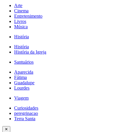
Arte
Cinema
Entretenimento
Livros
Música
História
História
História da Igreja
Santuários
Aparecida
Fátima
Guadalupe
Lourdes
Viagem
Curiosidades
peregrinacao
Terra Santa
✕