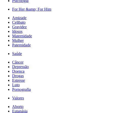
Psicologia
For Her &amp; For Him
Amizade
Celibato
Gravidez
Idosos
Maternidade
Mulher
Paternidade
Saúde
Câncer
Depressão
Doença
Drogas
Estresse
Luto
Pornografia
Valores
Aborto
Eutanásia