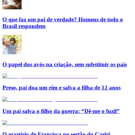
O que faz um pai de verdade? Homens de todo o
Brasil respondem
O papel dos avós na criação, sem substituir os pais
Preso, pai doa um rim e salva a filha de 12 anos
Um pai salva o filho da guerra: “Dê-me o fuzil”
O martírio de Francisca no sertão do Cariri