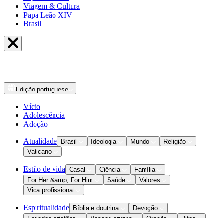
Viagem & Cultura
Papa Leão XIV
Brasil
Edição
portuguese
Vício
Adolescência
Adoção
Atualidade
Brasil
Ideologia
Mundo
Religião
Vaticano
Estilo de vida
Casal
Ciência
Família
For Her &amp; For Him
Saúde
Valores
Vida profissional
Espiritualidade
Bíblia e doutrina
Devoção