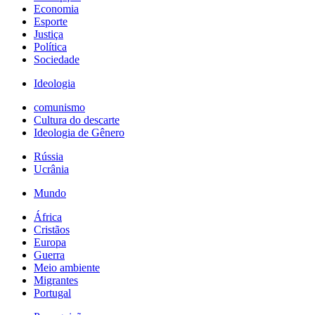
Economia
Esporte
Justiça
Política
Sociedade
Ideologia
comunismo
Cultura do descarte
Ideologia de Gênero
Rússia
Ucrânia
Mundo
África
Cristãos
Europa
Guerra
Meio ambiente
Migrantes
Portugal