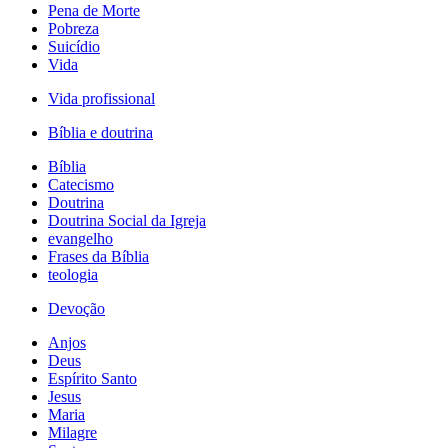
Pena de Morte
Pobreza
Suicídio
Vida
Vida profissional
Bíblia e doutrina
Bíblia
Catecismo
Doutrina
Doutrina Social da Igreja
evangelho
Frases da Bíblia
teologia
Devoção
Anjos
Deus
Espírito Santo
Jesus
Maria
Milagre