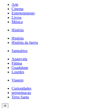
Arte
Cinema
Entretenimento
Livros
Música
História
História
História da Igreja
Santuários
Aparecida
Fátima
Guadalupe
Lourdes
Viagem
Curiosidades
peregrinacao
Terra Santa
✕