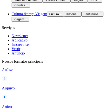
Feriados cristãos
Nossas cruzes
Oração
Ritos
Virtudes
Cultura &amp; Viagem
Cultura
História
Santuários
Viagem
Serviços
Newsletter
Aplicativo
Inscreva-se
Vestir
Anúncio
Nossos formatos principais
Análse
Arquivo
Artigos