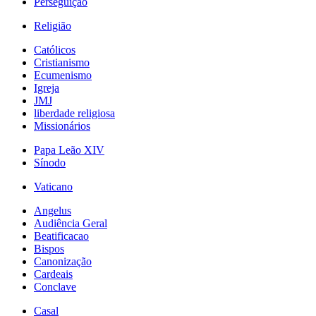
Perseguição
Religião
Católicos
Cristianismo
Ecumenismo
Igreja
JMJ
liberdade religiosa
Missionários
Papa Leão XIV
Sínodo
Vaticano
Angelus
Audiência Geral
Beatificacao
Bispos
Canonização
Cardeais
Conclave
Casal