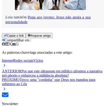
Leia também:
Papa aos jovens: Jesus não anula a sua
personalidade
Copiar o link
Arquivar artigo
Compartilhar em
:
As palavras-chave/tags associadas a este artigo:
Internet
Redes sociais
Vícios
ANTERIOR
Por que este ultrassom em público afrontou a narrativa
pró-aborto e enfureceu a militância abortista?
PRÓXIMO
Terço: uma "cordinha" que Deus nos mandou para
subirmos ao Céu
Newsletter