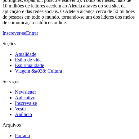
português, espanhol, polaco e esloveno). Todos os meses, mais de
10 milhões de leitores acedem ao Aleteia através do seu site, da
aplicação e das redes sociais. O Aleteia alcança cerca de 50 milhões
de pessoas em todo o mundo, tornando-se um dos líderes dos meios
de comunicação católicos online.
Inscrever-se
Entrar
Seções
Atualidade
Estilo de vida
Espiritualidade
Viagem &#038; Cultura
Serviços
Newsletter
Aplicativo
Inscreva-se
Vestir
Anúncio
Arquivos
Por ano