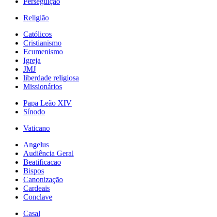
Perseguição
Religião
Católicos
Cristianismo
Ecumenismo
Igreja
JMJ
liberdade religiosa
Missionários
Papa Leão XIV
Sínodo
Vaticano
Angelus
Audiência Geral
Beatificacao
Bispos
Canonização
Cardeais
Conclave
Casal