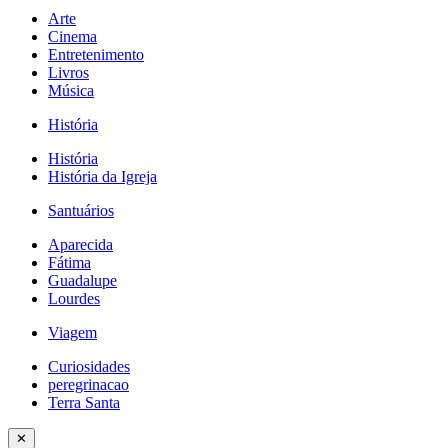
Arte
Cinema
Entretenimento
Livros
Música
História
História
História da Igreja
Santuários
Aparecida
Fátima
Guadalupe
Lourdes
Viagem
Curiosidades
peregrinacao
Terra Santa
✕