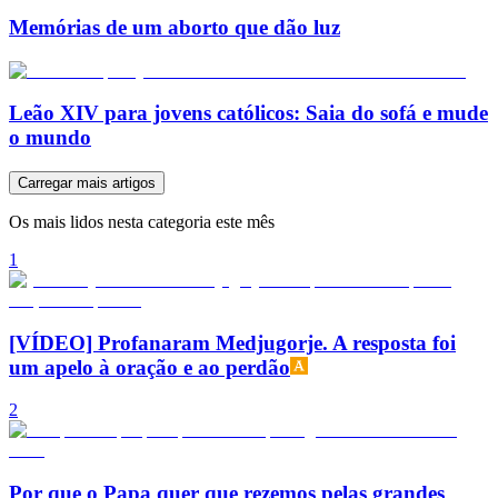
Memórias de um aborto que dão luz
Leão XIV para jovens católicos: Saia do sofá e mude
o mundo
Carregar mais artigos
Os mais lidos nesta categoria este mês
1
[VÍDEO] Profanaram Medjugorje. A resposta foi
um apelo à oração e ao perdão
2
Por que o Papa quer que rezemos pelas grandes