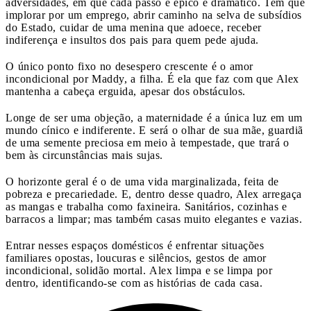
adversidades, em que cada passo é épico e dramático. Tem que
implorar por um emprego, abrir caminho na selva de subsídios
do Estado, cuidar de uma menina que adoece, receber
indiferença e insultos dos pais para quem pede ajuda.
O único ponto fixo no desespero crescente é o amor
incondicional por Maddy, a filha. É ela que faz com que Alex
mantenha a cabeça erguida, apesar dos obstáculos.
Longe de ser uma objeção, a maternidade é a única luz em um
mundo cínico e indiferente. E será o olhar de sua mãe, guardiã
de uma semente preciosa em meio à tempestade, que trará o
bem às circunstâncias mais sujas.
O horizonte geral é o de uma vida marginalizada, feita de
pobreza e precariedade. E, dentro desse quadro, Alex arregaça
as mangas e trabalha como faxineira. Sanitários, cozinhas e
barracos a limpar; mas também casas muito elegantes e vazias.
Entrar nesses espaços domésticos é enfrentar situações
familiares opostas, loucuras e silêncios, gestos de amor
incondicional, solidão mortal. Alex limpa e se limpa por
dentro, identificando-se com as histórias de cada casa.