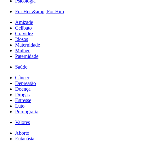
Psicologia
For Her &amp; For Him
Amizade
Celibato
Gravidez
Idosos
Maternidade
Mulher
Paternidade
Saúde
Câncer
Depressão
Doença
Drogas
Estresse
Luto
Pornografia
Valores
Aborto
Eutanásia