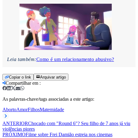
Leia também:
Como é um relacionamento abusivo?
Copiar o link
Arquivar artigo
Compartilhar em
:
As palavras-chave/tags associadas a este artigo:
Aborto
Amor
Filhos
Maternidade
ANTERIOR
Chocado com "Round 6"? Seu filho de 7 anos já viu
violências piores
PRÓXIMO
Filme sobre Frei Damião estreia nos cinemas