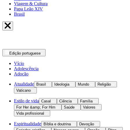
Viagem & Cultura
Papa Leão XIV
Brasil
Edição
portuguese
Vício
Adolescência
Adoção
Atualidade
Brasil
Ideologia
Mundo
Religião
Vaticano
Estilo de vida
Casal
Ciência
Família
For Her &amp; For Him
Saúde
Valores
Vida profissional
Espiritualidade
Bíblia e doutrina
Devoção