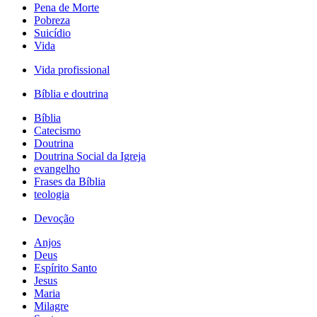
Pena de Morte
Pobreza
Suicídio
Vida
Vida profissional
Bíblia e doutrina
Bíblia
Catecismo
Doutrina
Doutrina Social da Igreja
evangelho
Frases da Bíblia
teologia
Devoção
Anjos
Deus
Espírito Santo
Jesus
Maria
Milagre