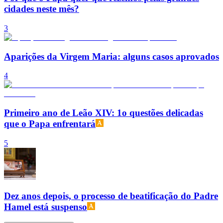
cidades neste mês?
3
Aparições da Virgem Maria: alguns casos aprovados
4
Primeiro ano de Leão XIV: 1o questões delicadas
que o Papa enfrentará
5
Dez anos depois, o processo de beatificação do Padre
Hamel está suspenso