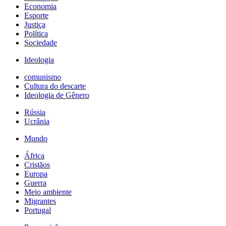
Economia
Esporte
Justiça
Política
Sociedade
Ideologia
comunismo
Cultura do descarte
Ideologia de Gênero
Rússia
Ucrânia
Mundo
África
Cristãos
Europa
Guerra
Meio ambiente
Migrantes
Portugal