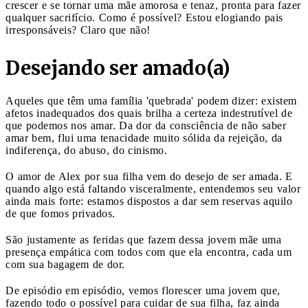
crescer e se tornar uma mãe amorosa e tenaz, pronta para fazer
qualquer sacrifício. Como é possível? Estou elogiando pais
irresponsáveis? Claro que não!
Desejando ser amado(a)
Aqueles que têm uma família 'quebrada' podem dizer: existem
afetos inadequados dos quais brilha a certeza indestrutível de
que podemos nos amar. Da dor da consciência de não saber
amar bem, flui uma tenacidade muito sólida da rejeição, da
indiferença, do abuso, do cinismo.
O amor de Alex por sua filha vem do desejo de ser amada. E
quando algo está faltando visceralmente, entendemos seu valor
ainda mais forte: estamos dispostos a dar sem reservas aquilo
de que fomos privados.
São justamente as feridas que fazem dessa jovem mãe uma
presença empática com todos com que ela encontra, cada um
com sua bagagem de dor.
De episódio em episódio, vemos florescer uma jovem que,
fazendo todo o possível para cuidar de sua filha, faz ainda