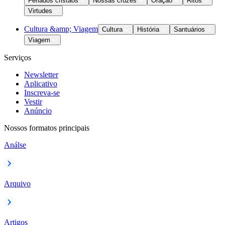
Feriados cristãos
Nossas cruzes
Oração
Ritos
Virtudes
Cultura &amp; Viagem
Cultura
História
Santuários
Viagem
Serviços
Newsletter
Aplicativo
Inscreva-se
Vestir
Anúncio
Nossos formatos principais
Análse
Arquivo
Artigos