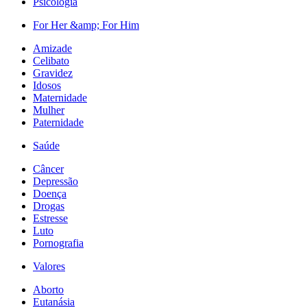
Psicologia
For Her &amp; For Him
Amizade
Celibato
Gravidez
Idosos
Maternidade
Mulher
Paternidade
Saúde
Câncer
Depressão
Doença
Drogas
Estresse
Luto
Pornografia
Valores
Aborto
Eutanásia