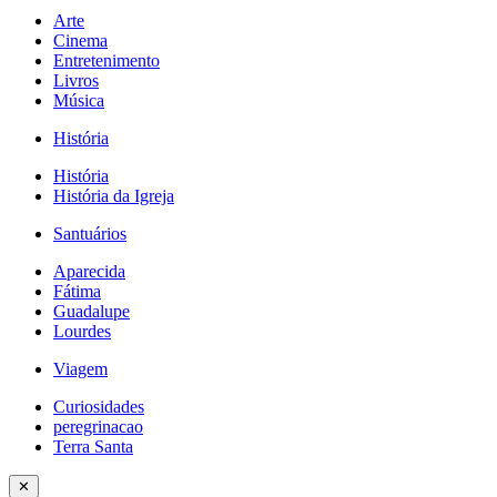
Arte
Cinema
Entretenimento
Livros
Música
História
História
História da Igreja
Santuários
Aparecida
Fátima
Guadalupe
Lourdes
Viagem
Curiosidades
peregrinacao
Terra Santa
✕