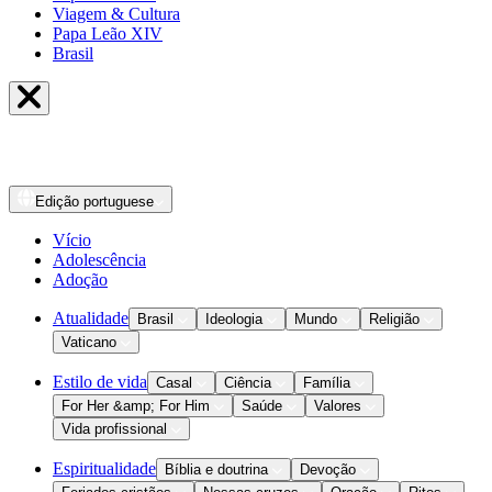
Viagem & Cultura
Papa Leão XIV
Brasil
Edição
portuguese
Vício
Adolescência
Adoção
Atualidade
Brasil
Ideologia
Mundo
Religião
Vaticano
Estilo de vida
Casal
Ciência
Família
For Her &amp; For Him
Saúde
Valores
Vida profissional
Espiritualidade
Bíblia e doutrina
Devoção