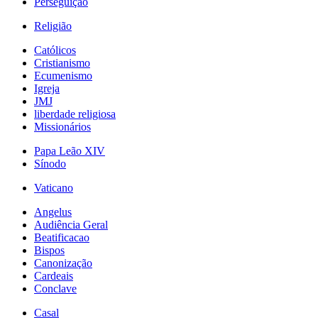
Perseguição
Religião
Católicos
Cristianismo
Ecumenismo
Igreja
JMJ
liberdade religiosa
Missionários
Papa Leão XIV
Sínodo
Vaticano
Angelus
Audiência Geral
Beatificacao
Bispos
Canonização
Cardeais
Conclave
Casal