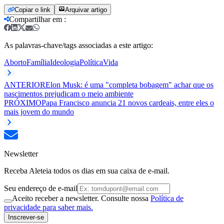
Copiar o link
Arquivar artigo
Compartilhar em
:
As palavras-chave/tags associadas a este artigo:
Aborto
Família
Ideologia
Política
Vida
ANTERIOR
Elon Musk: é uma "completa bobagem" achar que os
nascimentos prejudicam o meio ambiente
PRÓXIMO
Papa Francisco anuncia 21 novos cardeais, entre eles o
mais jovem do mundo
Newsletter
Receba Aleteia todos os dias em sua caixa de e-mail.
Seu endereço de e-mail
Aceito receber a newsletter. Consulte nossa
Política de
privacidade para saber mais.
Inscrever-se