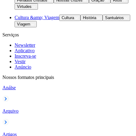
Feriados cristãos
Nossas cruzes
Oração
Ritos
Virtudes
Cultura &amp; Viagem
Cultura
História
Santuários
Viagem
Serviços
Newsletter
Aplicativo
Inscreva-se
Vestir
Anúncio
Nossos formatos principais
Análse
Arquivo
Artigos