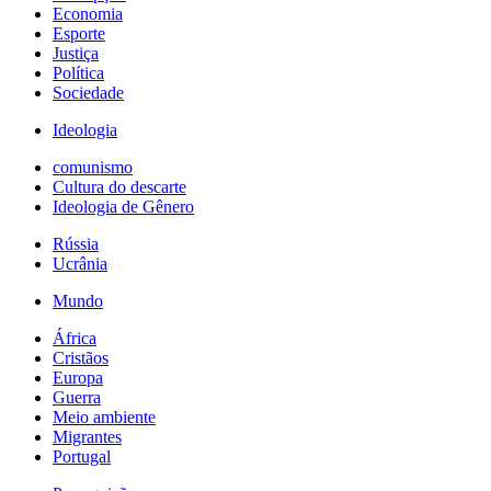
Economia
Esporte
Justiça
Política
Sociedade
Ideologia
comunismo
Cultura do descarte
Ideologia de Gênero
Rússia
Ucrânia
Mundo
África
Cristãos
Europa
Guerra
Meio ambiente
Migrantes
Portugal