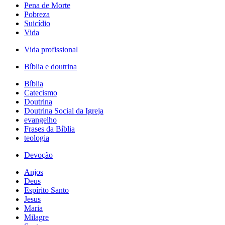
Pena de Morte
Pobreza
Suicídio
Vida
Vida profissional
Bíblia e doutrina
Bíblia
Catecismo
Doutrina
Doutrina Social da Igreja
evangelho
Frases da Bíblia
teologia
Devoção
Anjos
Deus
Espírito Santo
Jesus
Maria
Milagre