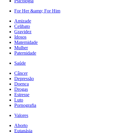
Psicologia
For Her &amp; For Him
Amizade
Celibato
Gravidez
Idosos
Maternidade
Mulher
Paternidade
Saúde
Câncer
Depressão
Doença
Drogas
Estresse
Luto
Pornografia
Valores
Aborto
Eutanásia