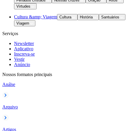
Feriados cristãos
Nossas cruzes
Oração
Ritos
Virtudes
Cultura &amp; Viagem
Cultura
História
Santuários
Viagem
Serviços
Newsletter
Aplicativo
Inscreva-se
Vestir
Anúncio
Nossos formatos principais
Análse
Arquivo
Artigos