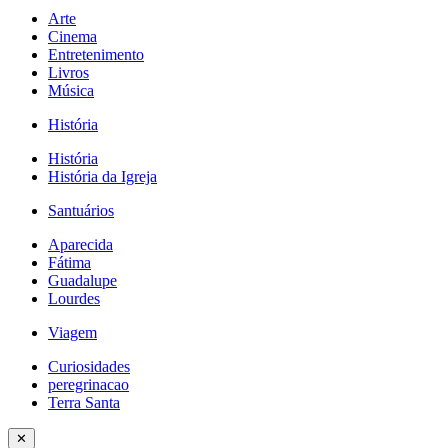
Arte
Cinema
Entretenimento
Livros
Música
História
História
História da Igreja
Santuários
Aparecida
Fátima
Guadalupe
Lourdes
Viagem
Curiosidades
peregrinacao
Terra Santa
✕