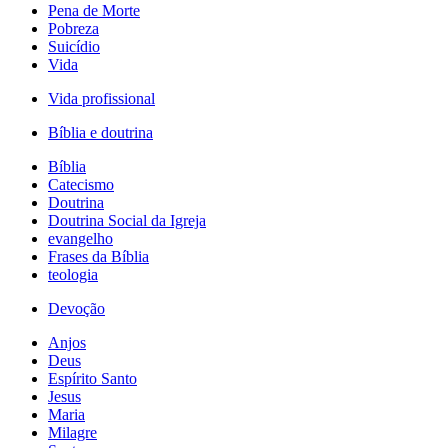
Pena de Morte
Pobreza
Suicídio
Vida
Vida profissional
Bíblia e doutrina
Bíblia
Catecismo
Doutrina
Doutrina Social da Igreja
evangelho
Frases da Bíblia
teologia
Devoção
Anjos
Deus
Espírito Santo
Jesus
Maria
Milagre