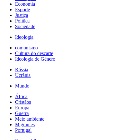
Economia
Esporte
Justiça
Política
Sociedade
Ideologia
comunismo
Cultura do descarte
Ideologia de Gênero
Rússia
Ucrânia
Mundo
África
Cristãos
Europa
Guerra
Meio ambiente
Migrantes
Portugal