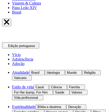
Viagem & Cultura
Papa Leão XIV
Brasil
Edição
portuguese
Vício
Adolescência
Adoção
Atualidade
Brasil
Ideologia
Mundo
Religião
Vaticano
Estilo de vida
Casal
Ciência
Família
For Her &amp; For Him
Saúde
Valores
Vida profissional
Espiritualidade
Bíblia e doutrina
Devoção