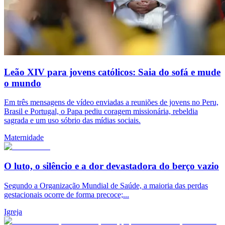
Leão XIV para jovens católicos: Saia do sofá e mude
o mundo
Em três mensagens de vídeo enviadas a reuniões de jovens no Peru,
Brasil e Portugal, o Papa pediu coragem missionária, rebeldia
sagrada e um uso sóbrio das mídias sociais.
Maternidade
O luto, o silêncio e a dor devastadora do berço vazio
Segundo a Organização Mundial de Saúde, a maioria das perdas
gestacionais ocorre de forma precoce;...
Igreja