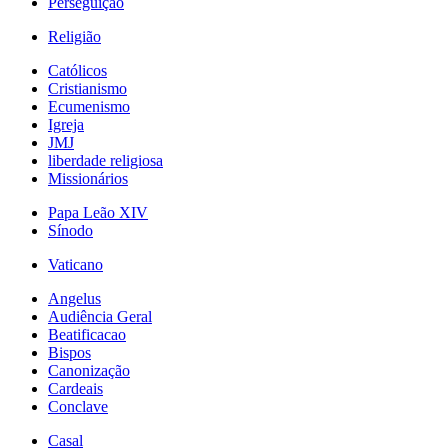
Perseguição
Religião
Católicos
Cristianismo
Ecumenismo
Igreja
JMJ
liberdade religiosa
Missionários
Papa Leão XIV
Sínodo
Vaticano
Angelus
Audiência Geral
Beatificacao
Bispos
Canonização
Cardeais
Conclave
Casal