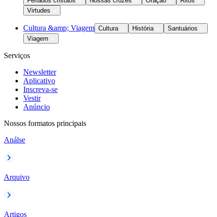
Feriados cristãos
Nossas cruzes
Oração
Ritos
Virtudes
Cultura &amp; Viagem
Cultura
História
Santuários
Viagem
Serviços
Newsletter
Aplicativo
Inscreva-se
Vestir
Anúncio
Nossos formatos principais
Análse
Arquivo
Artigos