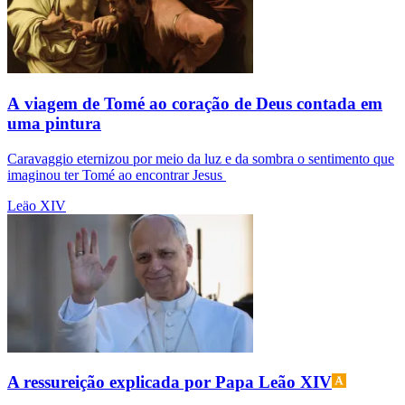
A viagem de Tomé ao coração de Deus contada em
uma pintura
Caravaggio eternizou por meio da luz e da sombra o sentimento que
imaginou ter Tomé ao encontrar Jesus
Leäo XIV
A ressureição explicada por Papa Leão XIV