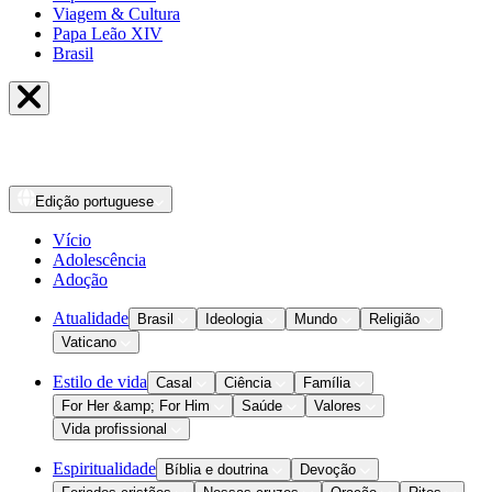
Viagem & Cultura
Papa Leão XIV
Brasil
Edição
portuguese
Vício
Adolescência
Adoção
Atualidade
Brasil
Ideologia
Mundo
Religião
Vaticano
Estilo de vida
Casal
Ciência
Família
For Her &amp; For Him
Saúde
Valores
Vida profissional
Espiritualidade
Bíblia e doutrina
Devoção