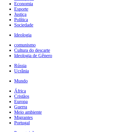
Economia
Esporte
Justiça
Política
Sociedade
Ideologia
comunismo
Cultura do descarte
Ideologia de Gênero
Rússia
Ucrânia
Mundo
África
Cristãos
Europa
Guerra
Meio ambiente
Migrantes
Portugal