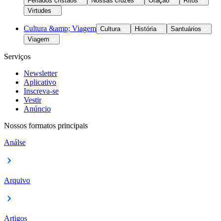
Feriados cristãos
Nossas cruzes
Oração
Ritos
Virtudes
Cultura &amp; Viagem
Cultura
História
Santuários
Viagem
Serviços
Newsletter
Aplicativo
Inscreva-se
Vestir
Anúncio
Nossos formatos principais
Análse
Arquivo
Artigos