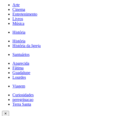
Arte
Cinema
Entretenimento
Livros
Música
História
História
História da Igreja
Santuários
Aparecida
Fátima
Guadalupe
Lourdes
Viagem
Curiosidades
peregrinacao
Terra Santa
✕