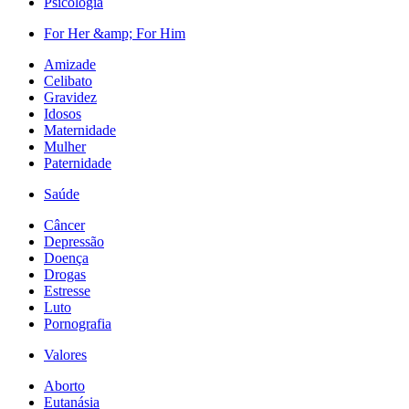
Psicologia
For Her &amp; For Him
Amizade
Celibato
Gravidez
Idosos
Maternidade
Mulher
Paternidade
Saúde
Câncer
Depressão
Doença
Drogas
Estresse
Luto
Pornografia
Valores
Aborto
Eutanásia