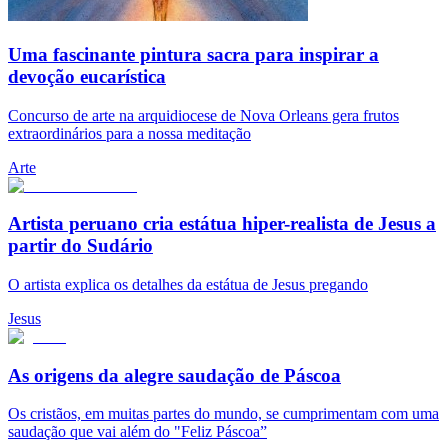
Uma fascinante pintura sacra para inspirar a
devoção eucarística
Concurso de arte na arquidiocese de Nova Orleans gera frutos
extraordinários para a nossa meditação
Arte
Artista peruano cria estátua hiper-realista de Jesus a
partir do Sudário
O artista explica os detalhes da estátua de Jesus pregando
Jesus
As origens da alegre saudação de Páscoa
Os cristãos, em muitas partes do mundo, se cumprimentam com uma
saudação que vai além do "Feliz Páscoa”