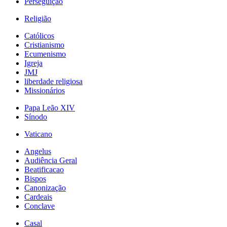
Perseguição
Religião
Católicos
Cristianismo
Ecumenismo
Igreja
JMJ
liberdade religiosa
Missionários
Papa Leão XIV
Sínodo
Vaticano
Angelus
Audiência Geral
Beatificacao
Bispos
Canonização
Cardeais
Conclave
Casal