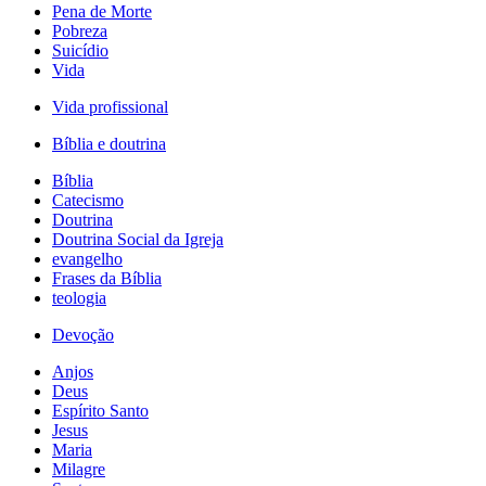
Pena de Morte
Pobreza
Suicídio
Vida
Vida profissional
Bíblia e doutrina
Bíblia
Catecismo
Doutrina
Doutrina Social da Igreja
evangelho
Frases da Bíblia
teologia
Devoção
Anjos
Deus
Espírito Santo
Jesus
Maria
Milagre