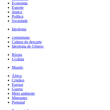
Economia
Esporte
Justiça
Política
Sociedade
Ideologia
comunismo
Cultura do descarte
Ideologia de Gênero
Rússia
Ucrânia
Mundo
África
Cristãos
Europa
Guerra
Meio ambiente
Migrantes
Portugal