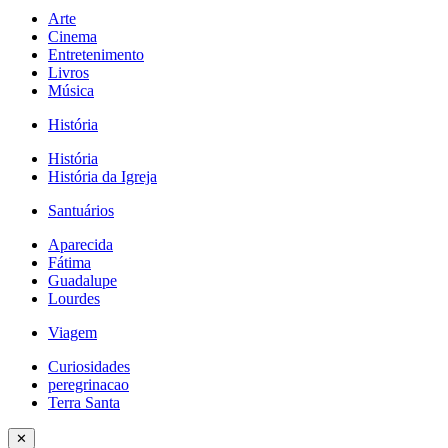
Arte
Cinema
Entretenimento
Livros
Música
História
História
História da Igreja
Santuários
Aparecida
Fátima
Guadalupe
Lourdes
Viagem
Curiosidades
peregrinacao
Terra Santa
✕