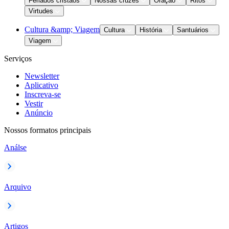
Feriados cristãos
Nossas cruzes
Oração
Ritos
Virtudes
Cultura &amp; Viagem
Cultura
História
Santuários
Viagem
Serviços
Newsletter
Aplicativo
Inscreva-se
Vestir
Anúncio
Nossos formatos principais
Análse
Arquivo
Artigos