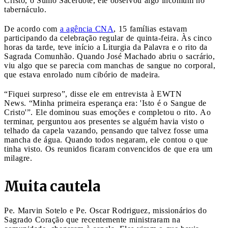
Cristo, o Sumo Sacerdote, ele observou algo incomum no
tabernáculo.
De acordo com
a agência CNA
, 15 famílias estavam
participando da celebração regular de quinta-feira. Às cinco
horas da tarde, teve início a Liturgia da Palavra e o rito da
Sagrada Comunhão. Quando José Machado abriu o sacrário,
viu algo que se parecia com manchas de sangue no corporal,
que estava enrolado num cibório de madeira.
“Fiquei surpreso”, disse ele em entrevista à EWTN
News. “Minha primeira esperança era: 'Isto é o Sangue de
Cristo'”. Ele dominou suas emoções e completou o rito. Ao
terminar, perguntou aos presentes se alguém havia visto o
telhado da capela vazando, pensando que talvez fosse uma
mancha de água. Quando todos negaram, ele contou o que
tinha visto. Os reunidos ficaram convencidos de que era um
milagre.
Muita cautela
Pe. Marvin Sotelo e Pe. Oscar Rodriguez, missionários do
Sagrado Coração que recentemente ministraram na