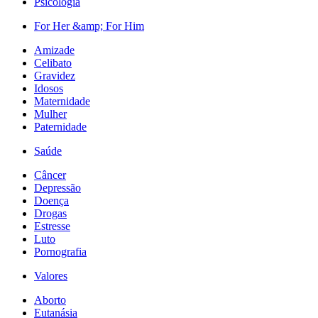
Psicologia
For Her &amp; For Him
Amizade
Celibato
Gravidez
Idosos
Maternidade
Mulher
Paternidade
Saúde
Câncer
Depressão
Doença
Drogas
Estresse
Luto
Pornografia
Valores
Aborto
Eutanásia