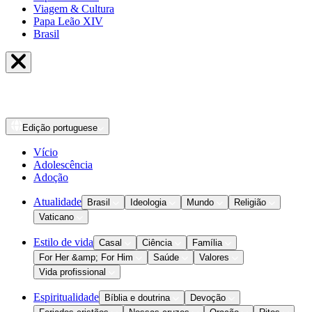
Viagem & Cultura
Papa Leão XIV
Brasil
Edição
portuguese
Vício
Adolescência
Adoção
Atualidade
Brasil
Ideologia
Mundo
Religião
Vaticano
Estilo de vida
Casal
Ciência
Família
For Her &amp; For Him
Saúde
Valores
Vida profissional
Espiritualidade
Bíblia e doutrina
Devoção