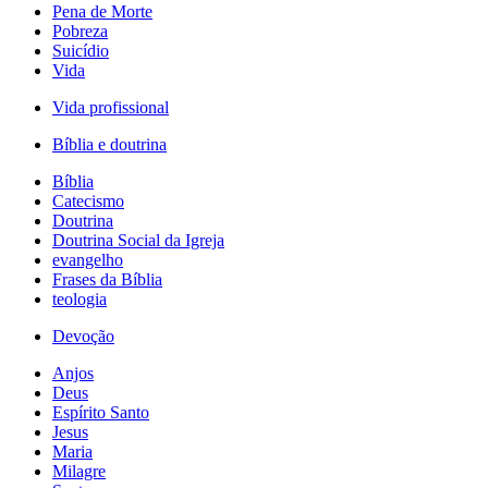
Pena de Morte
Pobreza
Suicídio
Vida
Vida profissional
Bíblia e doutrina
Bíblia
Catecismo
Doutrina
Doutrina Social da Igreja
evangelho
Frases da Bíblia
teologia
Devoção
Anjos
Deus
Espírito Santo
Jesus
Maria
Milagre