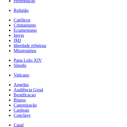
Perseguição
Religião
Católicos
Cristianismo
Ecumenismo
Igreja
JMJ
liberdade religiosa
Missionários
Papa Leão XIV
Sínodo
Vaticano
Angelus
Audiência Geral
Beatificacao
Bispos
Canonização
Cardeais
Conclave
Casal