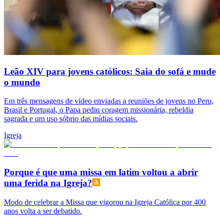
Leão XIV para jovens católicos: Saia do sofá e mude
o mundo
Em três mensagens de vídeo enviadas a reuniões de jovens no Peru,
Brasil e Portugal, o Papa pediu coragem missionária, rebeldia
sagrada e um uso sóbrio das mídias sociais.
Igreja
Porque é que uma missa em latim voltou a abrir
uma ferida na Igreja?
Modo de celebrar a Missa que vigorou na Igreja Católica por 400
anos volta a ser debatido.