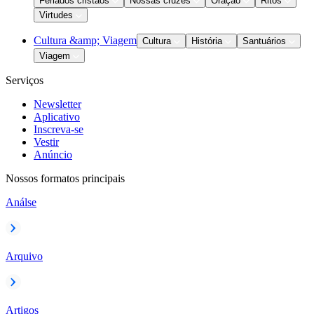
Feriados cristãos
Nossas cruzes
Oração
Ritos
Virtudes
Cultura &amp; Viagem
Cultura
História
Santuários
Viagem
Serviços
Newsletter
Aplicativo
Inscreva-se
Vestir
Anúncio
Nossos formatos principais
Análse
Arquivo
Artigos