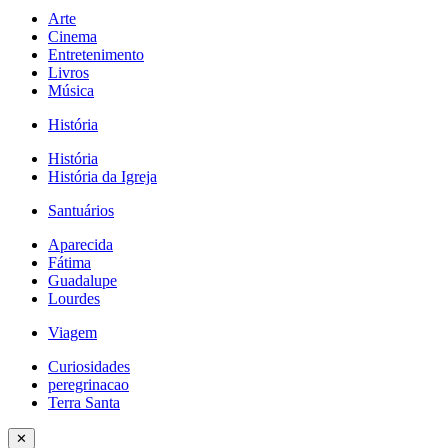
Arte
Cinema
Entretenimento
Livros
Música
História
História
História da Igreja
Santuários
Aparecida
Fátima
Guadalupe
Lourdes
Viagem
Curiosidades
peregrinacao
Terra Santa
✕