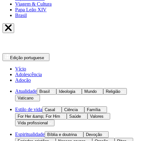
Viagem & Cultura
Papa Leão XIV
Brasil
Edição
portuguese
Vício
Adolescência
Adoção
Atualidade
Brasil
Ideologia
Mundo
Religião
Vaticano
Estilo de vida
Casal
Ciência
Família
For Her &amp; For Him
Saúde
Valores
Vida profissional
Espiritualidade
Bíblia e doutrina
Devoção