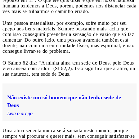
repouso em Ti”. O que ele quis dizer é que em nossa natureza
humana tendemos a Deus, porém, podemos nos distanciar cada
vez mais se trilharmos o caminho errado.
Uma pessoa materialista, por exemplo, sofre muito por seu
apego aos bens materiais. Sempre buscando mais, acha que
com isso conseguirá preencher a sensação de vazio que só faz
aumentar. Do outro lado, uma pessoa avarenta também está
doente, não com uma enfermidade física, mas espiritual, e não
consegue livrar-se do problema.
O Salmo 62 diz: “A minha alma tem sede de Deus, pelo Deus
vivo anseia com ardor” (Sl 62,2). Isso significa que a alma, na
sua natureza, tem sede de Deus.
Não existe um só homem que não tenha sede de
Deus
Leia o artigo
Uma alma sedenta nunca será saciada neste mundo, porque
sempre vai procurar e querer mais, sem conseguir satisfazer-se