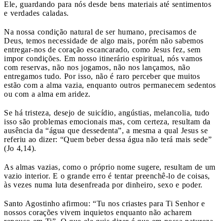
Ele, guardando para nós desde bens materiais até sentimentos
e verdades caladas.
Na nossa condição natural de ser humano, precisamos de
Deus, temos necessidade de algo mais, porém não sabemos
entregar-nos de coração escancarado, como Jesus fez, sem
impor condições. Em nosso itinerário espiritual, nós vamos
com reservas, não nos jogamos, não nos lançamos, não
entregamos tudo. Por isso, não é raro perceber que muitos
estão com a alma vazia, enquanto outros permanecem sedentos
ou com a alma em aridez.
Se há tristeza, desejo de suicídio, angústias, melancolia, tudo
isso são problemas emocionais mas, com certeza, resultam da
ausência da “água que dessedenta”, a mesma a qual Jesus se
referiu ao dizer: “Quem beber dessa água não terá mais sede”
(Jo 4,14).
As almas vazias, como o próprio nome sugere, resultam de um
vazio interior. E o grande erro é tentar preenchê-lo de coisas,
às vezes numa luta desenfreada por dinheiro, sexo e poder.
Santo Agostinho afirmou: “Tu nos criastes para Ti Senhor e
nossos corações vivem inquietos enquanto não acharem