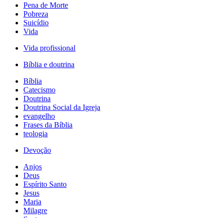
Pena de Morte
Pobreza
Suicídio
Vida
Vida profissional
Bíblia e doutrina
Bíblia
Catecismo
Doutrina
Doutrina Social da Igreja
evangelho
Frases da Bíblia
teologia
Devoção
Anjos
Deus
Espírito Santo
Jesus
Maria
Milagre