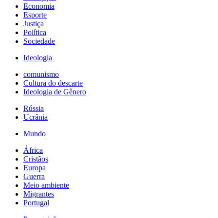
Economia
Esporte
Justiça
Política
Sociedade
Ideologia
comunismo
Cultura do descarte
Ideologia de Gênero
Rússia
Ucrânia
Mundo
África
Cristãos
Europa
Guerra
Meio ambiente
Migrantes
Portugal