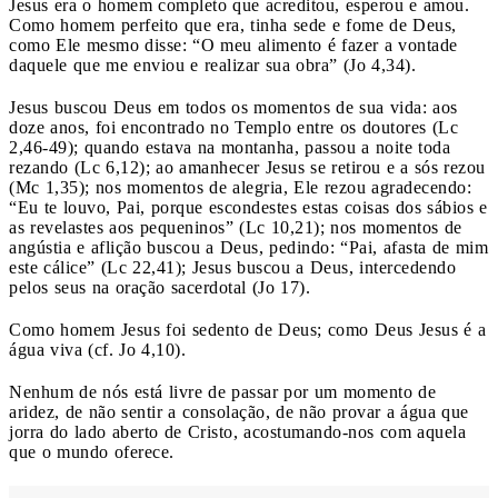
Jesus era o homem completo que acreditou, esperou e amou.
Como homem perfeito que era, tinha sede e fome de Deus,
como Ele mesmo disse: “O meu alimento é fazer a vontade
daquele que me enviou e realizar sua obra” (Jo 4,34).
Jesus buscou Deus em todos os momentos de sua vida: aos
doze anos, foi encontrado no Templo entre os doutores (Lc
2,46-49); quando estava na montanha, passou a noite toda
rezando (Lc 6,12); ao amanhecer Jesus se retirou e a sós rezou
(Mc 1,35); nos momentos de alegria, Ele rezou agradecendo:
“Eu te louvo, Pai, porque escondestes estas coisas dos sábios e
as revelastes aos pequeninos” (Lc 10,21); nos momentos de
angústia e aflição buscou a Deus, pedindo: “Pai, afasta de mim
este cálice” (Lc 22,41); Jesus buscou a Deus, intercedendo
pelos seus na oração sacerdotal (Jo 17).
Como homem Jesus foi sedento de Deus; como Deus Jesus é a
água viva (cf. Jo 4,10).
Nenhum de nós está livre de passar por um momento de
aridez, de não sentir a consolação, de não provar a água que
jorra do lado aberto de Cristo, acostumando-nos com aquela
que o mundo oferece.