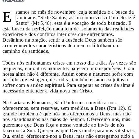
E
stamos no mês de novembro, cuja temática é a busca da
santidade. “Sede Santos, assim como vosso Pai celeste é
Santo” (Mt 5,48), esta é a vocação de todo batizado. E
esta busca da perfeição nada tem de isolamento das realidades
exteriores e dos conflitos interiores que enfrentamos.
Desânimo na oração, sentir a ausência Deus também são
acontecimentos característicos de quem está trilhando o
caminho da santidade.
Todos nós enfrentamos crises em nosso dia a dia. Às vezes são
pequenas, em outros momentos parecem intransponíveis. Com
nossa alma não é diferente. Assim como a natureza sofre com
períodos de estiagem, de aridez, também estamos sujeitos a
sofrer com a aridez espiritual. Para superar as crises da alma é
necessário entender a vida nova em Cristo.
Na Carta aos Romanos, São Paulo nos convida a nos
oferecermos, sem reservas, sem medidas, a Deus (Rm 12). O
grande problema é que nós nos oferecemos a Deus, mas não
nos abandonamos nas mãos do Senhor. Oferecemo-nos, mas
queremos que Deus faça a nossa vontade ao invés de nós
fazermos a Sua. Queremos que Deus mude para nos satisfazer.
Ou, então, oferecemo-nos a Deus, mas não entregamos tudo a