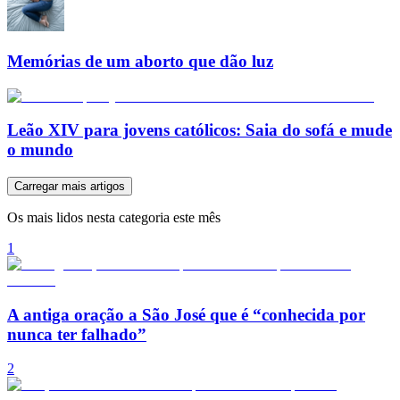
Memórias de um aborto que dão luz
Leão XIV para jovens católicos: Saia do sofá e mude
o mundo
Carregar mais artigos
Os mais lidos nesta categoria este mês
1
A antiga oração a São José que é “conhecida por
nunca ter falhado”
2