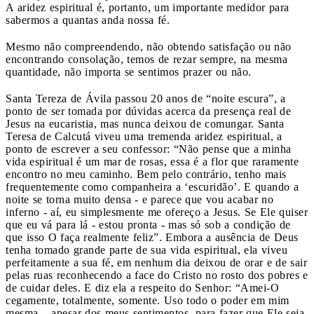
A aridez espiritual é, portanto, um importante medidor para
sabermos a quantas anda nossa fé.
Mesmo não compreendendo, não obtendo satisfação ou não
encontrando consolação, temos de rezar sempre, na mesma
quantidade, não importa se sentimos prazer ou não.
Santa Tereza de Ávila passou 20 anos de “noite escura”, a
ponto de ser tomada por dúvidas acerca da presença real de
Jesus na eucaristia, mas nunca deixou de comungar. Santa
Teresa de Calcutá viveu uma tremenda aridez espiritual, a
ponto de escrever a seu confessor: “Não pense que a minha
vida espiritual é um mar de rosas, essa é a flor que raramente
encontro no meu caminho. Bem pelo contrário, tenho mais
frequentemente como companheira a ‘escuridão’. E quando a
noite se torna muito densa - e parece que vou acabar no
inferno - aí, eu simplesmente me ofereço a Jesus. Se Ele quiser
que eu vá para lá - estou pronta - mas só sob a condição de
que isso O faça realmente feliz”. Embora a ausência de Deus
tenha tomado grande parte de sua vida espiritual, ela viveu
perfeitamente a sua fé, em nenhum dia deixou de orar e de sair
pelas ruas reconhecendo a face do Cristo no rosto dos pobres e
de cuidar deles. E diz ela a respeito do Senhor: “Amei-O
cegamente, totalmente, somente. Uso todo o poder em mim
mesma – apesar dos meus sentimentos, para fazer que Ele seja