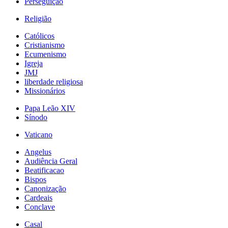
Perseguição
Religião
Católicos
Cristianismo
Ecumenismo
Igreja
JMJ
liberdade religiosa
Missionários
Papa Leão XIV
Sínodo
Vaticano
Angelus
Audiência Geral
Beatificacao
Bispos
Canonização
Cardeais
Conclave
Casal