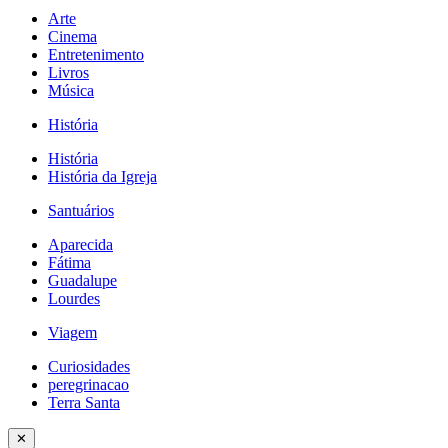
Arte
Cinema
Entretenimento
Livros
Música
História
História
História da Igreja
Santuários
Aparecida
Fátima
Guadalupe
Lourdes
Viagem
Curiosidades
peregrinacao
Terra Santa
✕