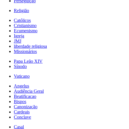
Perseguição
Religião
Católicos
Cristianismo
Ecumenismo
Igreja
JMJ
liberdade religiosa
Missionários
Papa Leão XIV
Sínodo
Vaticano
Angelus
Audiência Geral
Beatificacao
Bispos
Canonização
Cardeais
Conclave
Casal