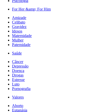
Psicologia
For Her &amp; For Him
Amizade
Celibato
Gravidez
Idosos
Maternidade
Mulher
Paternidade
Saúde
Câncer
Depressão
Doença
Drogas
Estresse
Luto
Pornografia
Valores
Aborto
Eutanásia