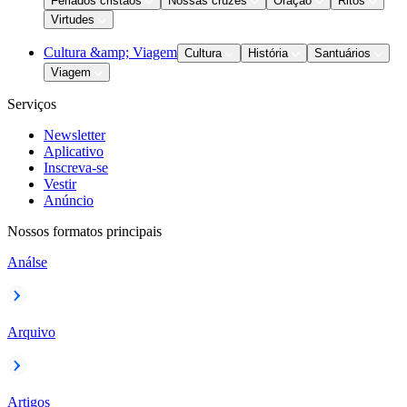
Feriados cristãos
Nossas cruzes
Oração
Ritos
Virtudes
Cultura &amp; Viagem
Cultura
História
Santuários
Viagem
Serviços
Newsletter
Aplicativo
Inscreva-se
Vestir
Anúncio
Nossos formatos principais
Análse
Arquivo
Artigos