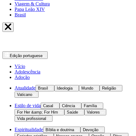
Viagem & Cultura
Papa Leão XIV
Brasil
Edição
portuguese
Vício
Adolescência
Adoção
Atualidade
Brasil
Ideologia
Mundo
Religião
Vaticano
Estilo de vida
Casal
Ciência
Família
For Her &amp; For Him
Saúde
Valores
Vida profissional
Espiritualidade
Bíblia e doutrina
Devoção