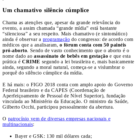
Um chamativo silêncio cúmplice
Chama as atenções que, apesar da grande relevância do
evento, a assim chamada “grande mídia” está bastante
“silenciosa” a seu respeito. Mais chamativo (e sintomático)
ainda é observar a
programação
do congresso: de acordo com
médicos que a analisaram,
o fórum conta com 50 painéis
pró-aborto
. Sendo de vasto conhecimento que o aborto é o
nome dado ao
assassinato de bebês em gestação
e que esta
prática é
CRIME
segundo a lei brasileira e, mais basicamente
ainda, segundo a moral natural, começa-se a vislumbrar o
porquê do silêncio cúmplice da mídia.
E há mais: o FIGO 2018 conta com amplo apoio do Governo
Federal brasileiro e da CAPES (Coordenação de
Aperfeiçoamento de Pessoal de Nível Superior), fundação
vinculada ao Ministério da Educação. O ministro da Saúde,
Gilberto Occhi, participou pessoalmente da abertura.
O
patrocínio vem de diversas empresas nacionais e
multinacionais
:
Bayer e GSK: 130 mil dólares cada;