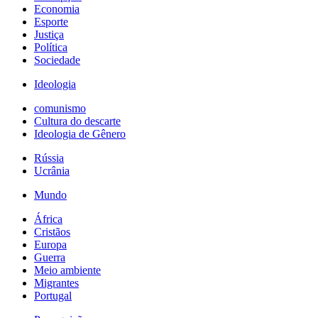
Economia
Esporte
Justiça
Política
Sociedade
Ideologia
comunismo
Cultura do descarte
Ideologia de Gênero
Rússia
Ucrânia
Mundo
África
Cristãos
Europa
Guerra
Meio ambiente
Migrantes
Portugal