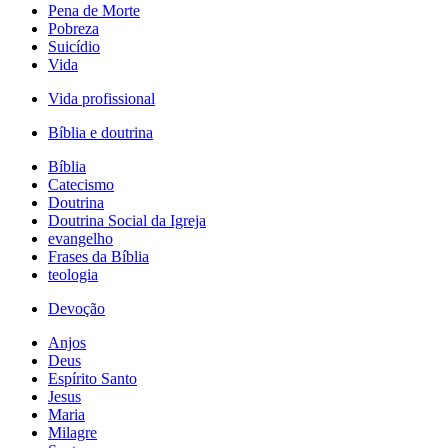
Pena de Morte
Pobreza
Suicídio
Vida
Vida profissional
Bíblia e doutrina
Bíblia
Catecismo
Doutrina
Doutrina Social da Igreja
evangelho
Frases da Bíblia
teologia
Devoção
Anjos
Deus
Espírito Santo
Jesus
Maria
Milagre