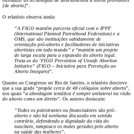
introduzir as tecnologias de abortamentos a novos provedores
[de aborto]
”.
O relatório observa ainda:
“A FIGO mantém parceria oficial com o IPPF
(International Planned Parenthood Federation) e a
OMS, que são instituições sabidamente de
orientação pró-aborto e facilitadoras de iniciativas
abortistas em todo mundo” e
“
mantém um projeto
de larga escala para a expansão do aborto legal.
Trata-se do ‘FIGO Prevention of Unsafe Abortion
Initiative” (FIGO – Iniciativa para Prevenção ao
Aborto Inseguro)
”.
Quanto ao Congresso no Rio de Janeiro, o relatório descreve
que a sua grade “
propõe cerca de 48 colóquios sobre aborto
”,
nos quais “
a abordagem temática é sempre unilateral na visão
do aborto como um direito
”. Os autores destacam:
“Todos os palestrantes ou financiadores são pró-
aborto e não há nenhuma discussão em sentido
contrário, defendendo a dignidade da vida do
nascituro, tampouco os males gerados pelo aborto
na saúde das mulheres”.