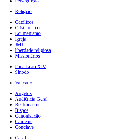
Perseguição
Religião
Católicos
Cristianismo
Ecumenismo
Igreja
JMJ
liberdade religiosa
Missionários
Papa Leão XIV
Sínodo
Vaticano
Angelus
Audiência Geral
Beatificacao
Bispos
Canonização
Cardeais
Conclave
Casal