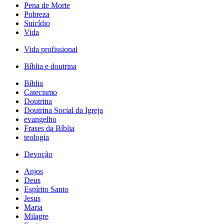
Pena de Morte
Pobreza
Suicídio
Vida
Vida profissional
Bíblia e doutrina
Bíblia
Catecismo
Doutrina
Doutrina Social da Igreja
evangelho
Frases da Bíblia
teologia
Devoção
Anjos
Deus
Espírito Santo
Jesus
Maria
Milagre