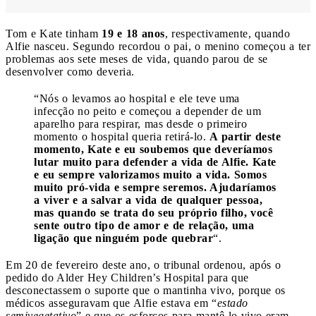
Tom e Kate tinham
19 e 18 anos
, respectivamente, quando
Alfie nasceu. Segundo recordou o pai, o menino começou a ter
problemas aos sete meses de vida, quando parou de se
desenvolver como deveria.
“Nós o levamos ao hospital e ele teve uma
infecção no peito e começou a depender de um
aparelho para respirar, mas desde o primeiro
momento o hospital queria retirá-lo.
A partir deste
momento, Kate e eu soubemos que deveríamos
lutar muito para defender a vida de Alfie. Kate
e eu sempre valorizamos muito a vida. Somos
muito pró-vida e sempre seremos. Ajudaríamos
a viver e a salvar a vida de qualquer pessoa,
mas quando se trata do seu próprio filho, você
sente outro tipo de amor e de relação, uma
ligação que ninguém pode quebrar
“.
Em 20 de fevereiro deste ano, o tribunal ordenou, após o
pedido do Alder Hey Children’s Hospital para que
desconectassem o suporte que o mantinha vivo, porque os
médicos asseguravam que Alfie estava em “
estado
semivegetativo
” e que os esforços para mantê-lo vivo eram