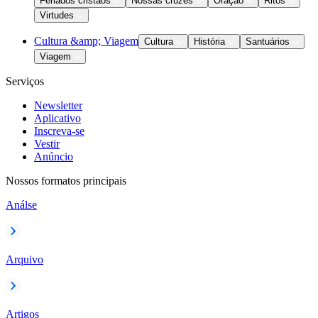
Feriados cristãos
Nossas cruzes
Oração
Ritos
Virtudes
Cultura &amp; Viagem
Cultura
História
Santuários
Viagem
Serviços
Newsletter
Aplicativo
Inscreva-se
Vestir
Anúncio
Nossos formatos principais
Análse
Arquivo
Artigos