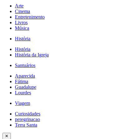
Arte
Cinema
Entretenimento
Livros
Música
História
História
História da Igreja
Santuários
Aparecida
Fátima
Guadalupe
Lourdes
Viagem
Curiosidades
peregrinacao
Terra Santa
✕