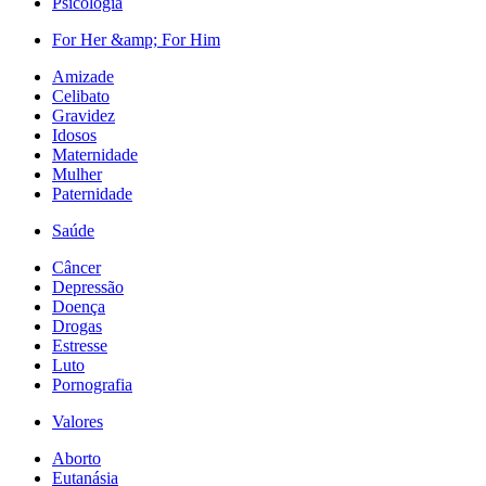
Psicologia
For Her &amp; For Him
Amizade
Celibato
Gravidez
Idosos
Maternidade
Mulher
Paternidade
Saúde
Câncer
Depressão
Doença
Drogas
Estresse
Luto
Pornografia
Valores
Aborto
Eutanásia