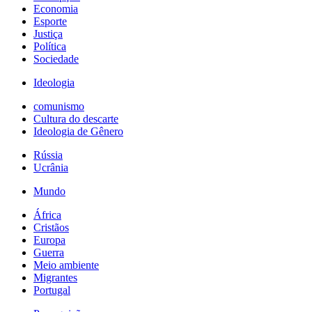
Economia
Esporte
Justiça
Política
Sociedade
Ideologia
comunismo
Cultura do descarte
Ideologia de Gênero
Rússia
Ucrânia
Mundo
África
Cristãos
Europa
Guerra
Meio ambiente
Migrantes
Portugal