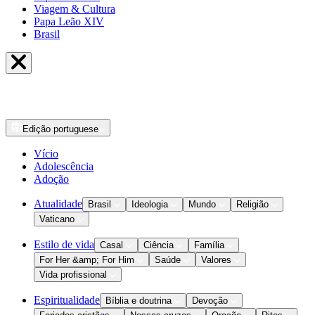
Viagem & Cultura
Papa Leão XIV
Brasil
Edição
portuguese
Vício
Adolescência
Adoção
Atualidade
Brasil
Ideologia
Mundo
Religião
Vaticano
Estilo de vida
Casal
Ciência
Família
For Her &amp; For Him
Saúde
Valores
Vida profissional
Espiritualidade
Bíblia e doutrina
Devoção