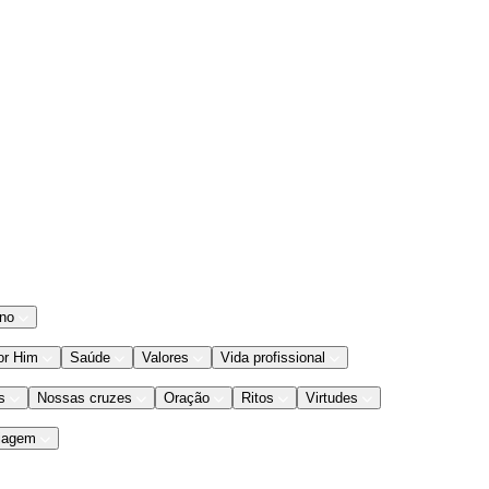
ano
or Him
Saúde
Valores
Vida profissional
s
Nossas cruzes
Oração
Ritos
Virtudes
iagem