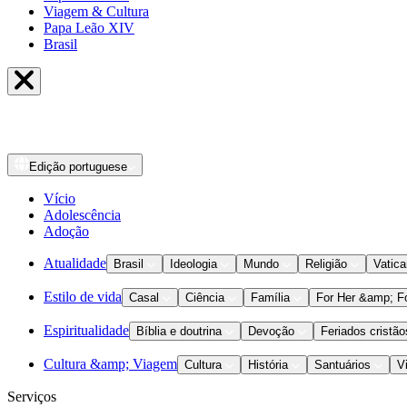
Viagem & Cultura
Papa Leão XIV
Brasil
Edição
portuguese
Vício
Adolescência
Adoção
Atualidade
Brasil
Ideologia
Mundo
Religião
Vatic
Estilo de vida
Casal
Ciência
Família
For Her &amp; F
Espiritualidade
Bíblia e doutrina
Devoção
Feriados cristão
Cultura &amp; Viagem
Cultura
História
Santuários
V
Serviços