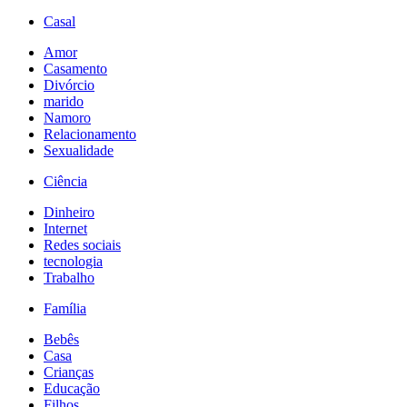
Casal
Amor
Casamento
Divórcio
marido
Namoro
Relacionamento
Sexualidade
Ciência
Dinheiro
Internet
Redes sociais
tecnologia
Trabalho
Família
Bebês
Casa
Crianças
Educação
Filhos