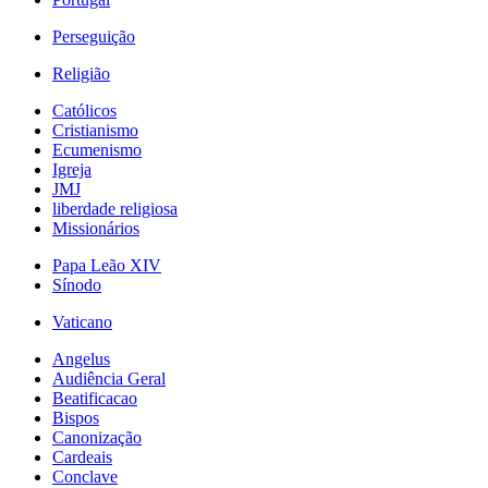
Perseguição
Religião
Católicos
Cristianismo
Ecumenismo
Igreja
JMJ
liberdade religiosa
Missionários
Papa Leão XIV
Sínodo
Vaticano
Angelus
Audiência Geral
Beatificacao
Bispos
Canonização
Cardeais
Conclave