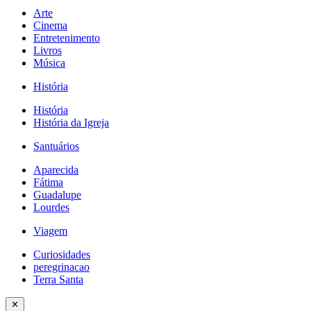
Arte
Cinema
Entretenimento
Livros
Música
História
História
História da Igreja
Santuários
Aparecida
Fátima
Guadalupe
Lourdes
Viagem
Curiosidades
peregrinacao
Terra Santa
✕