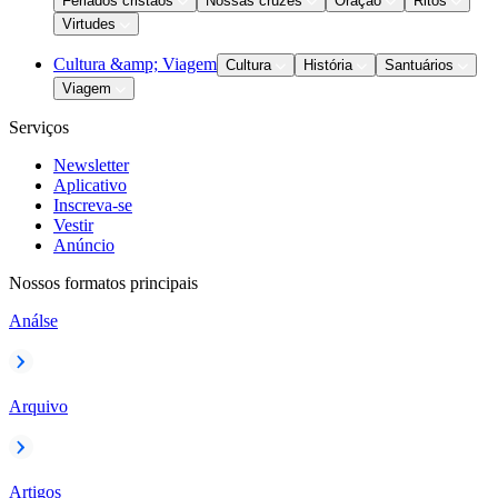
Feriados cristãos
Nossas cruzes
Oração
Ritos
Virtudes
Cultura &amp; Viagem
Cultura
História
Santuários
Viagem
Serviços
Newsletter
Aplicativo
Inscreva-se
Vestir
Anúncio
Nossos formatos principais
Análse
Arquivo
Artigos