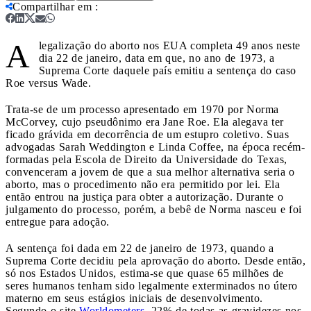
Compartilhar em
:
A
legalização do aborto nos EUA completa 49 anos neste
dia 22 de janeiro, data em que, no ano de 1973, a
Suprema Corte daquele país emitiu a sentença do caso
Roe versus Wade.
Trata-se de um processo apresentado em 1970 por Norma
McCorvey, cujo pseudônimo era Jane Roe. Ela alegava ter
ficado grávida em decorrência de um estupro coletivo. Suas
advogadas Sarah Weddington e Linda Coffee, na época recém-
formadas pela Escola de Direito da Universidade do Texas,
convenceram a jovem de que a sua melhor alternativa seria o
aborto, mas o procedimento não era permitido por lei. Ela
então entrou na justiça para obter a autorização. Durante o
julgamento do processo, porém, a bebê de Norma nasceu e foi
entregue para adoção.
A sentença foi dada em 22 de janeiro de 1973, quando a
Suprema Corte decidiu pela aprovação do aborto. Desde então,
só nos Estados Unidos, estima-se que quase 65 milhões de
seres humanos tenham sido legalmente exterminados no útero
materno em seus estágios iniciais de desenvolvimento.
Segundo o site
Worldometers
, 22% de todas as gravidezes nos