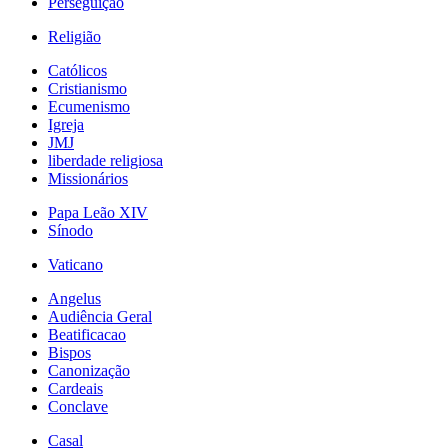
Perseguição
Religião
Católicos
Cristianismo
Ecumenismo
Igreja
JMJ
liberdade religiosa
Missionários
Papa Leão XIV
Sínodo
Vaticano
Angelus
Audiência Geral
Beatificacao
Bispos
Canonização
Cardeais
Conclave
Casal