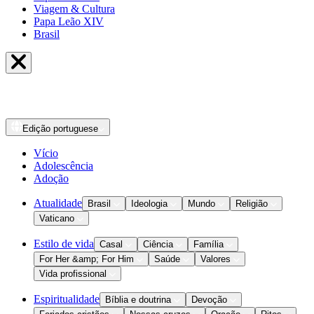
Viagem & Cultura
Papa Leão XIV
Brasil
Edição
portuguese
Vício
Adolescência
Adoção
Atualidade
Brasil
Ideologia
Mundo
Religião
Vaticano
Estilo de vida
Casal
Ciência
Família
For Her &amp; For Him
Saúde
Valores
Vida profissional
Espiritualidade
Bíblia e doutrina
Devoção