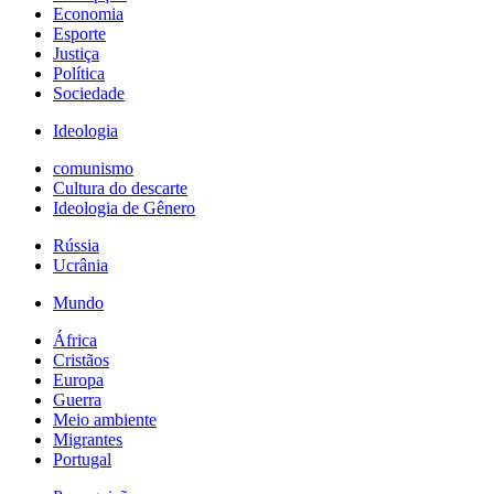
Economia
Esporte
Justiça
Política
Sociedade
Ideologia
comunismo
Cultura do descarte
Ideologia de Gênero
Rússia
Ucrânia
Mundo
África
Cristãos
Europa
Guerra
Meio ambiente
Migrantes
Portugal