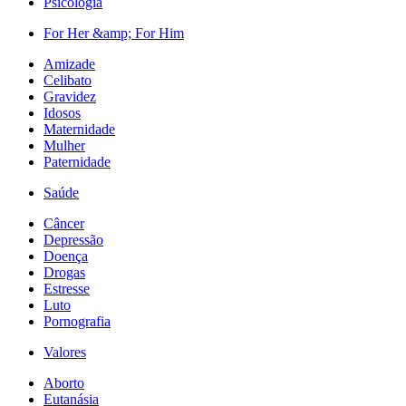
Psicologia
For Her &amp; For Him
Amizade
Celibato
Gravidez
Idosos
Maternidade
Mulher
Paternidade
Saúde
Câncer
Depressão
Doença
Drogas
Estresse
Luto
Pornografia
Valores
Aborto
Eutanásia