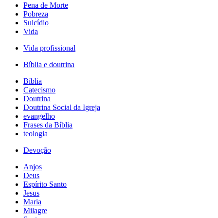
Pena de Morte
Pobreza
Suicídio
Vida
Vida profissional
Bíblia e doutrina
Bíblia
Catecismo
Doutrina
Doutrina Social da Igreja
evangelho
Frases da Bíblia
teologia
Devoção
Anjos
Deus
Espírito Santo
Jesus
Maria
Milagre