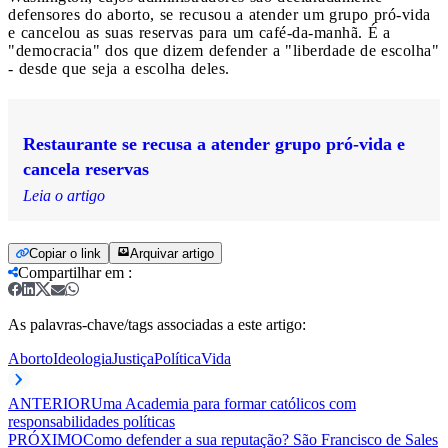
defensores do aborto, se recusou a atender um grupo pró-vida
e cancelou as suas reservas para um café-da-manhã. É a
"democracia" dos que dizem defender a "liberdade de escolha"
- desde que seja a escolha deles.
Restaurante se recusa a atender grupo pró-vida e
cancela reservas
Leia o artigo
Copiar o link
Arquivar artigo
Compartilhar em
:
As palavras-chave/tags associadas a este artigo:
Aborto
Ideologia
Justiça
Política
Vida
ANTERIOR
Uma Academia para formar católicos com
responsabilidades políticas
PRÓXIMO
Como defender a sua reputação? São Francisco de Sales