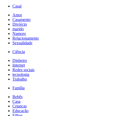
Casal
Amor
Casamento
Divórcio
marido
Namoro
Relacionamento
Sexualidade
Ciência
Dinheiro
Internet
Redes sociais
tecnologia
Trabalho
Família
Bebês
Casa
Crianças
Educação
Filhos