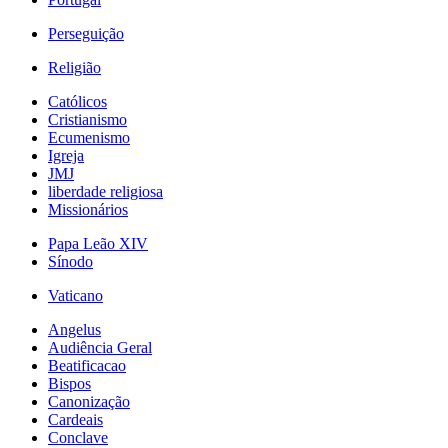
Perseguição
Religião
Católicos
Cristianismo
Ecumenismo
Igreja
JMJ
liberdade religiosa
Missionários
Papa Leão XIV
Sínodo
Vaticano
Angelus
Audiência Geral
Beatificacao
Bispos
Canonização
Cardeais
Conclave