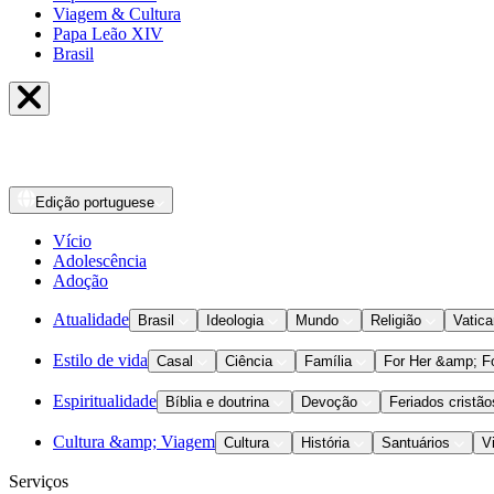
Viagem & Cultura
Papa Leão XIV
Brasil
Edição
portuguese
Vício
Adolescência
Adoção
Atualidade
Brasil
Ideologia
Mundo
Religião
Vatic
Estilo de vida
Casal
Ciência
Família
For Her &amp; F
Espiritualidade
Bíblia e doutrina
Devoção
Feriados cristão
Cultura &amp; Viagem
Cultura
História
Santuários
V
Serviços