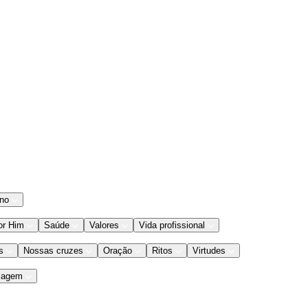
ano
or Him
Saúde
Valores
Vida profissional
s
Nossas cruzes
Oração
Ritos
Virtudes
iagem