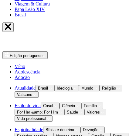
Viagem & Cultura
Papa Leão XIV
Brasil
Edição
portuguese
Vício
Adolescência
Adoção
Atualidade
Brasil
Ideologia
Mundo
Religião
Vaticano
Estilo de vida
Casal
Ciência
Família
For Her &amp; For Him
Saúde
Valores
Vida profissional
Espiritualidade
Bíblia e doutrina
Devoção