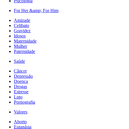
Psicologia
For Her &amp; For Him
Amizade
Celibato
Gravidez
Idosos
Maternidade
Mulher
Paternidade
Saúde
Câncer
Depressão
Doença
Drogas
Estresse
Luto
Pornografia
Valores
Aborto
Eutanásia