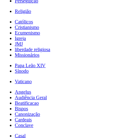
Perseguição
Religião
Católicos
Cristianismo
Ecumenismo
Igreja
JMJ
liberdade religiosa
Missionários
Papa Leão XIV
Sínodo
Vaticano
Angelus
Audiência Geral
Beatificacao
Bispos
Canonização
Cardeais
Conclave
Casal