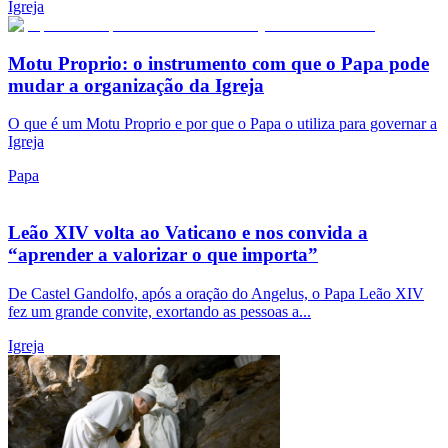
Igreja
Motu Proprio: o instrumento com que o Papa pode
mudar a organização da Igreja
O que é um Motu Proprio e por que o Papa o utiliza para governar a
Igreja
Papa
Leão XIV volta ao Vaticano e nos convida a
“aprender a valorizar o que importa”
De Castel Gandolfo, após a oração do Angelus, o Papa Leão XIV
fez um grande convite, exortando as pessoas a...
Igreja