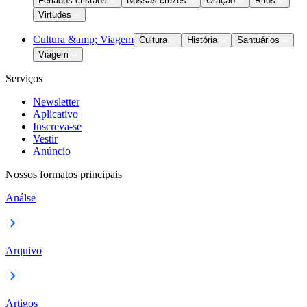
Feriados cristãos
Nossas cruzes
Oração
Ritos
Virtudes
Cultura &amp; Viagem
Cultura
História
Santuários
Viagem
Serviços
Newsletter
Aplicativo
Inscreva-se
Vestir
Anúncio
Nossos formatos principais
Análse
Arquivo
Artigos