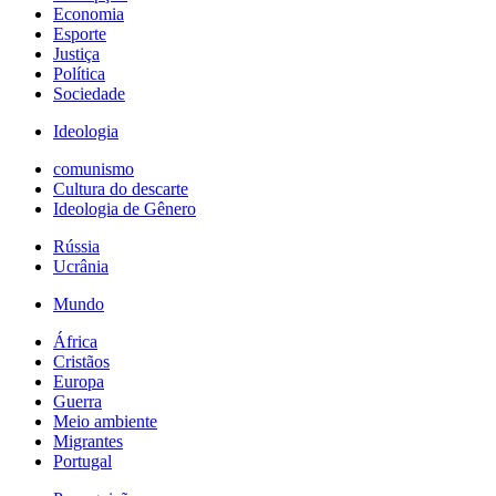
Economia
Esporte
Justiça
Política
Sociedade
Ideologia
comunismo
Cultura do descarte
Ideologia de Gênero
Rússia
Ucrânia
Mundo
África
Cristãos
Europa
Guerra
Meio ambiente
Migrantes
Portugal