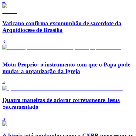
2
Vaticano confirma excomunhão de sacerdote da
Arquidiocese de Brasília
3
Motu Proprio: o instrumento com que o Papa pode
mudar a organização da Igreja
4
Quatro maneiras de adorar corretamente Jesus
Sacramentado
5
A Igreja está mudando: como a CNBB quer renovar