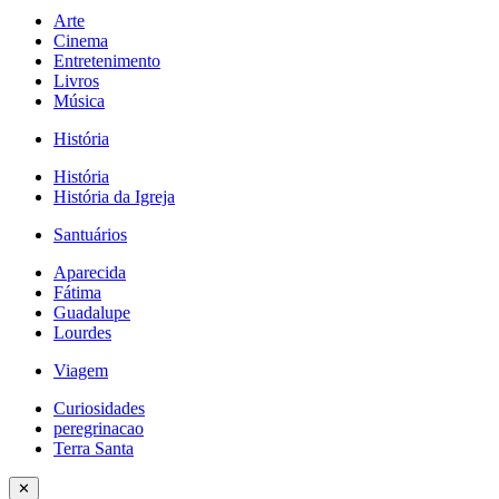
Arte
Cinema
Entretenimento
Livros
Música
História
História
História da Igreja
Santuários
Aparecida
Fátima
Guadalupe
Lourdes
Viagem
Curiosidades
peregrinacao
Terra Santa
✕