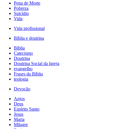
Pena de Morte
Pobreza
Suicídio
Vida
Vida profissional
Bíblia e doutrina
Bíblia
Catecismo
Doutrina
Doutrina Social da Igreja
evangelho
Frases da Bíblia
teologia
Devoção
Anjos
Deus
Espírito Santo
Jesus
Maria
Milagre