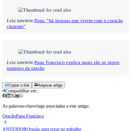
Leia também:
Papa: “há pessoas que vivem com o coração
cinzento”
Leia também:
Papa Francisco explica quais são os piores
inimigos da oração
Copiar o link
Arquivar artigo
Compartilhar em
:
As palavras-chave/tags associadas a este artigo:
Oração
Papa Francisco
ANTERIOR
Oração para rezar no trabalho