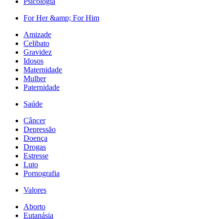
Psicologia
For Her &amp; For Him
Amizade
Celibato
Gravidez
Idosos
Maternidade
Mulher
Paternidade
Saúde
Câncer
Depressão
Doença
Drogas
Estresse
Luto
Pornografia
Valores
Aborto
Eutanásia