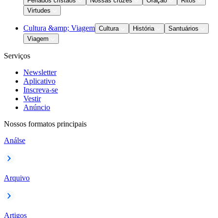
Feriados cristãos
Nossas cruzes
Oração
Ritos
Virtudes
Cultura &amp; Viagem
Cultura
História
Santuários
Viagem
Serviços
Newsletter
Aplicativo
Inscreva-se
Vestir
Anúncio
Nossos formatos principais
Análse
Arquivo
Artigos