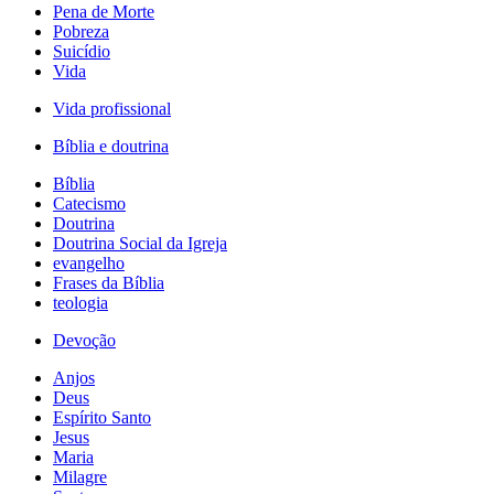
Pena de Morte
Pobreza
Suicídio
Vida
Vida profissional
Bíblia e doutrina
Bíblia
Catecismo
Doutrina
Doutrina Social da Igreja
evangelho
Frases da Bíblia
teologia
Devoção
Anjos
Deus
Espírito Santo
Jesus
Maria
Milagre