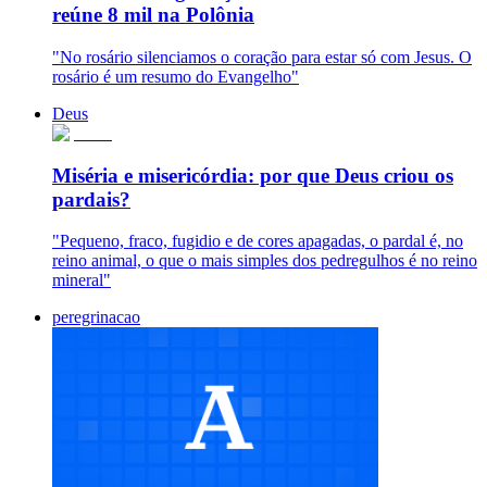
reúne 8 mil na Polônia
"No rosário silenciamos o coração para estar só com Jesus. O
rosário é um resumo do Evangelho"
Deus
Miséria e misericórdia: por que Deus criou os
pardais?
"Pequeno, fraco, fugidio e de cores apagadas, o pardal é, no
reino animal, o que o mais simples dos pedregulhos é no reino
mineral"
peregrinacao