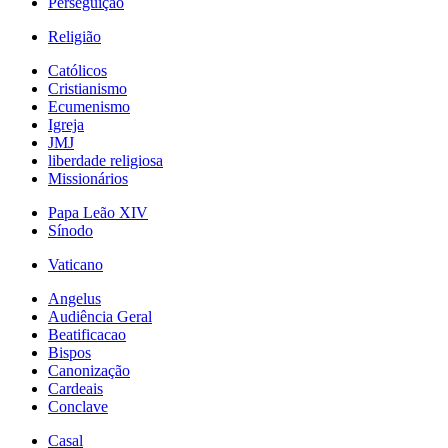
Perseguição
Religião
Católicos
Cristianismo
Ecumenismo
Igreja
JMJ
liberdade religiosa
Missionários
Papa Leão XIV
Sínodo
Vaticano
Angelus
Audiência Geral
Beatificacao
Bispos
Canonização
Cardeais
Conclave
Casal