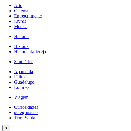
Arte
Cinema
Entretenimento
Livros
Música
História
História
História da Igreja
Santuários
Aparecida
Fátima
Guadalupe
Lourdes
Viagem
Curiosidades
peregrinacao
Terra Santa
✕