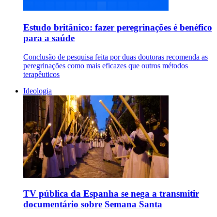
Estudo britânico: fazer peregrinações é benéfico
para a saúde
Conclusão de pesquisa feita por duas doutoras recomenda as
peregrinações como mais eficazes que outros métodos
terapêuticos
Ideologia
TV pública da Espanha se nega a transmitir
documentário sobre Semana Santa