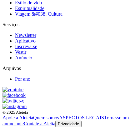
Estilo de vida
Espiritualidade
Viagem &#038; Cultura
Serviços
Newsletter
Aplicativo
Inscreva-se
Vestir
Anúncio
Arquivos
Por ano
© 2025 Aleteia
Apoie a Aleteia
Quem somos
ASPECTOS LEGAIS
Torne-se um
anunciante
Contate a Aletia
Privacidade