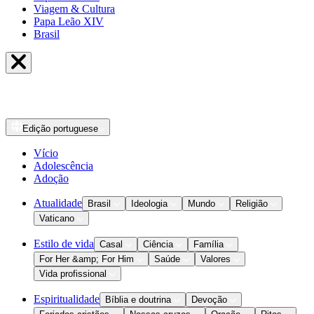
Viagem & Cultura
Papa Leão XIV
Brasil
Edição
portuguese
Vício
Adolescência
Adoção
Atualidade
Brasil
Ideologia
Mundo
Religião
Vaticano
Estilo de vida
Casal
Ciência
Família
For Her &amp; For Him
Saúde
Valores
Vida profissional
Espiritualidade
Bíblia e doutrina
Devoção