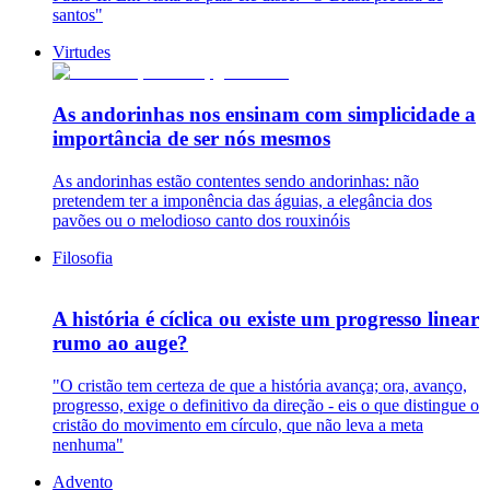
santos"
Virtudes
As andorinhas nos ensinam com simplicidade a
importância de ser nós mesmos
As andorinhas estão contentes sendo andorinhas: não
pretendem ter a imponência das águias, a elegância dos
pavões ou o melodioso canto dos rouxinóis
Filosofia
A história é cíclica ou existe um progresso linear
rumo ao auge?
"O cristão tem certeza de que a história avança; ora, avanço,
progresso, exige o definitivo da direção - eis o que distingue o
cristão do movimento em círculo, que não leva a meta
nenhuma"
Advento