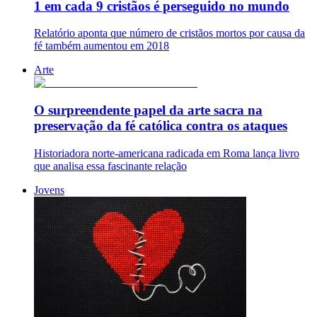
1 em cada 9 cristãos é perseguido no mundo
Relatório aponta que número de cristãos mortos por causa da
fé também aumentou em 2018
Arte
O surpreendente papel da arte sacra na
preservação da fé católica contra os ataques
Historiadora norte-americana radicada em Roma lança livro
que analisa essa fascinante relação
Jovens