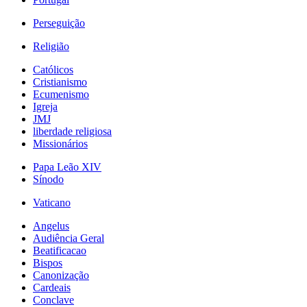
Perseguição
Religião
Católicos
Cristianismo
Ecumenismo
Igreja
JMJ
liberdade religiosa
Missionários
Papa Leão XIV
Sínodo
Vaticano
Angelus
Audiência Geral
Beatificacao
Bispos
Canonização
Cardeais
Conclave