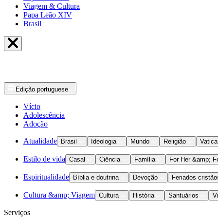
Viagem & Cultura
Papa Leão XIV
Brasil
Edição
portuguese
Vício
Adolescência
Adoção
Atualidade
Brasil
Ideologia
Mundo
Religião
Vatic
Estilo de vida
Casal
Ciência
Família
For Her &amp; F
Espiritualidade
Bíblia e doutrina
Devoção
Feriados cristão
Cultura &amp; Viagem
Cultura
História
Santuários
V
Serviços