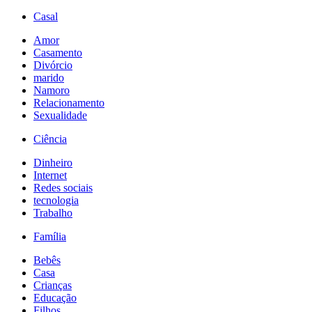
Casal
Amor
Casamento
Divórcio
marido
Namoro
Relacionamento
Sexualidade
Ciência
Dinheiro
Internet
Redes sociais
tecnologia
Trabalho
Família
Bebês
Casa
Crianças
Educação
Filhos