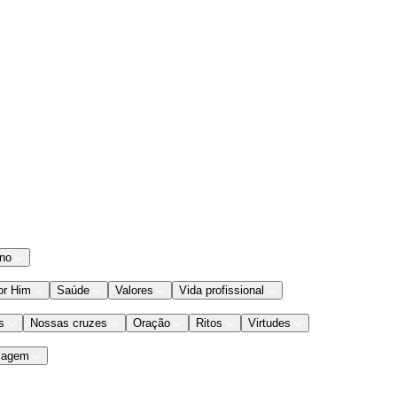
ano
or Him
Saúde
Valores
Vida profissional
s
Nossas cruzes
Oração
Ritos
Virtudes
iagem