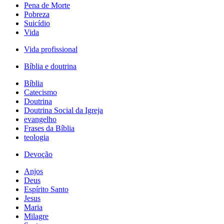
Pena de Morte
Pobreza
Suicídio
Vida
Vida profissional
Bíblia e doutrina
Bíblia
Catecismo
Doutrina
Doutrina Social da Igreja
evangelho
Frases da Bíblia
teologia
Devoção
Anjos
Deus
Espírito Santo
Jesus
Maria
Milagre