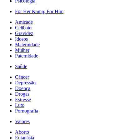
Psicologia
For Her &amp; For Him
Amizade
Celibato
Gravidez
Idosos
Maternidade
Mulher
Paternidade
Saúde
Câncer
Depressão
Doença
Drogas
Estresse
Luto
Pornografia
Valores
Aborto
Eutanásia