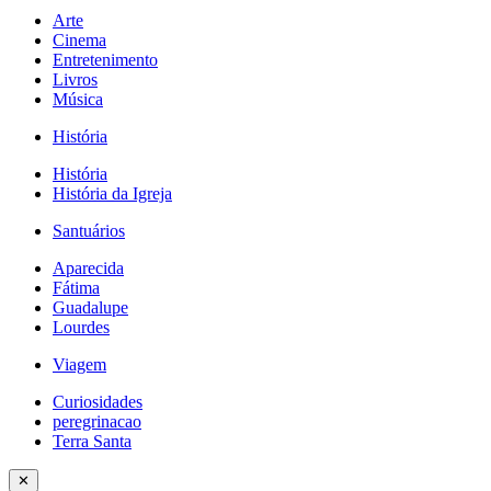
Arte
Cinema
Entretenimento
Livros
Música
História
História
História da Igreja
Santuários
Aparecida
Fátima
Guadalupe
Lourdes
Viagem
Curiosidades
peregrinacao
Terra Santa
✕