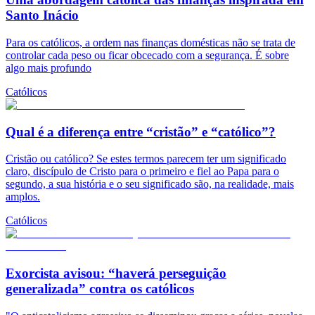
Santo Inácio
Para os católicos, a ordem nas finanças domésticas não se trata de
controlar cada peso ou ficar obcecado com a segurança. É sobre
algo mais profundo
Católicos
Qual é a diferença entre “cristão” e “católico”?
Cristão ou católico? Se estes termos parecem ter um significado
claro, discípulo de Cristo para o primeiro e fiel ao Papa para o
segundo, a sua história e o seu significado são, na realidade, mais
amplos.
Católicos
Exorcista avisou: “haverá perseguição
generalizada” contra os católicos