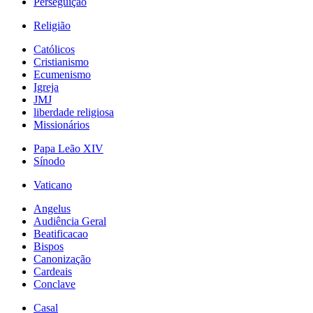
Perseguição
Religião
Católicos
Cristianismo
Ecumenismo
Igreja
JMJ
liberdade religiosa
Missionários
Papa Leão XIV
Sínodo
Vaticano
Angelus
Audiência Geral
Beatificacao
Bispos
Canonização
Cardeais
Conclave
Casal