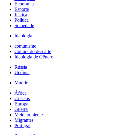
Economia
Esporte
Justiça
Política
Sociedade
Ideologia
comunismo
Cultura do descarte
Ideologia de Gênero
Rússia
Ucrânia
Mundo
África
Cristãos
Europa
Guerra
Meio ambiente
Migrantes
Portugal