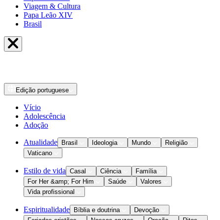
Viagem & Cultura
Papa Leão XIV
Brasil
Edição
portuguese
Vício
Adolescência
Adoção
Atualidade
Brasil
Ideologia
Mundo
Religião
Vaticano
Estilo de vida
Casal
Ciência
Família
For Her &amp; For Him
Saúde
Valores
Vida profissional
Espiritualidade
Bíblia e doutrina
Devoção