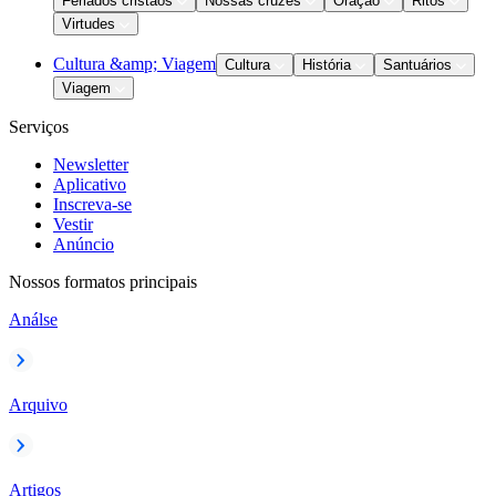
Feriados cristãos
Nossas cruzes
Oração
Ritos
Virtudes
Cultura &amp; Viagem
Cultura
História
Santuários
Viagem
Serviços
Newsletter
Aplicativo
Inscreva-se
Vestir
Anúncio
Nossos formatos principais
Análse
Arquivo
Artigos