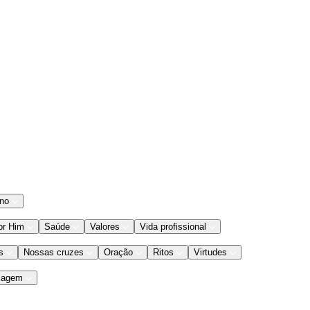
ano
or Him
Saúde
Valores
Vida profissional
s
Nossas cruzes
Oração
Ritos
Virtudes
iagem