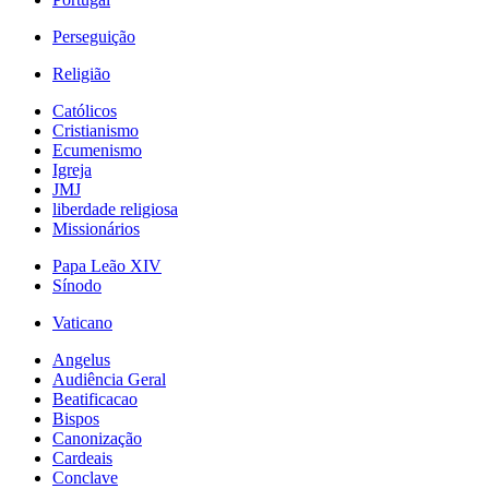
Perseguição
Religião
Católicos
Cristianismo
Ecumenismo
Igreja
JMJ
liberdade religiosa
Missionários
Papa Leão XIV
Sínodo
Vaticano
Angelus
Audiência Geral
Beatificacao
Bispos
Canonização
Cardeais
Conclave