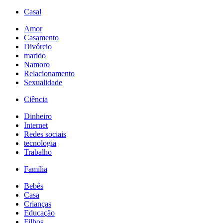
Casal
Amor
Casamento
Divórcio
marido
Namoro
Relacionamento
Sexualidade
Ciência
Dinheiro
Internet
Redes sociais
tecnologia
Trabalho
Família
Bebês
Casa
Crianças
Educação
Filhos