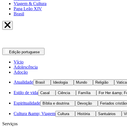
Viagem & Cultura
Papa Leão XIV
Brasil
Edição
portuguese
Vício
Adolescência
Adoção
Atualidade
Brasil
Ideologia
Mundo
Religião
Vatic
Estilo de vida
Casal
Ciência
Família
For Her &amp; F
Espiritualidade
Bíblia e doutrina
Devoção
Feriados cristão
Cultura &amp; Viagem
Cultura
História
Santuários
V
Serviços