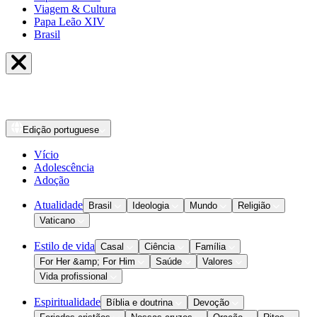
Viagem & Cultura
Papa Leão XIV
Brasil
Edição
portuguese
Vício
Adolescência
Adoção
Atualidade
Brasil
Ideologia
Mundo
Religião
Vaticano
Estilo de vida
Casal
Ciência
Família
For Her &amp; For Him
Saúde
Valores
Vida profissional
Espiritualidade
Bíblia e doutrina
Devoção