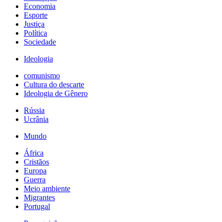
Economia
Esporte
Justiça
Política
Sociedade
Ideologia
comunismo
Cultura do descarte
Ideologia de Gênero
Rússia
Ucrânia
Mundo
África
Cristãos
Europa
Guerra
Meio ambiente
Migrantes
Portugal