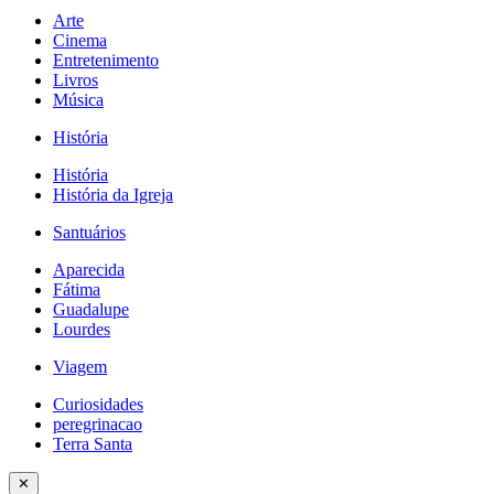
Arte
Cinema
Entretenimento
Livros
Música
História
História
História da Igreja
Santuários
Aparecida
Fátima
Guadalupe
Lourdes
Viagem
Curiosidades
peregrinacao
Terra Santa
✕