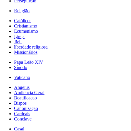
Perseguição
Religião
Católicos
Cristianismo
Ecumenismo
Igreja
JMJ
liberdade religiosa
Missionários
Papa Leão XIV
Sínodo
Vaticano
Angelus
Audiência Geral
Beatificacao
Bispos
Canonização
Cardeais
Conclave
Casal