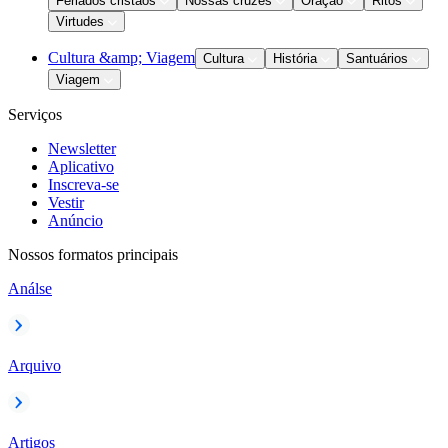
Feriados cristãos
Nossas cruzes
Oração
Ritos
Virtudes
Cultura &amp; Viagem
Cultura
História
Santuários
Viagem
Serviços
Newsletter
Aplicativo
Inscreva-se
Vestir
Anúncio
Nossos formatos principais
Análse
Arquivo
Artigos