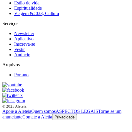
Estilo de vida
Espiritualidade
Viagem &#038; Cultura
Serviços
Newsletter
Aplicativo
Inscreva-se
Vestir
Anúncio
Arquivos
Por ano
© 2025 Aleteia
Apoie a Aleteia
Quem somos
ASPECTOS LEGAIS
Torne-se um
anunciante
Contate a Aletia
Privacidade