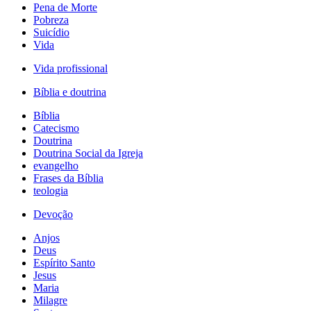
Pena de Morte
Pobreza
Suicídio
Vida
Vida profissional
Bíblia e doutrina
Bíblia
Catecismo
Doutrina
Doutrina Social da Igreja
evangelho
Frases da Bíblia
teologia
Devoção
Anjos
Deus
Espírito Santo
Jesus
Maria
Milagre