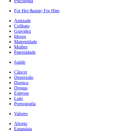
Psicologia
For Her &amp; For Him
Amizade
Celibato
Gravidez
Idosos
Maternidade
Mulher
Paternidade
Saúde
Câncer
Depressão
Doença
Drogas
Estresse
Luto
Pornografia
Valores
Aborto
Eutanásia