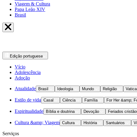
Viagem & Cultura
Papa Leão XIV
Brasil
Edição
portuguese
Vício
Adolescência
Adoção
Atualidade
Brasil
Ideologia
Mundo
Religião
Vatic
Estilo de vida
Casal
Ciência
Família
For Her &amp; F
Espiritualidade
Bíblia e doutrina
Devoção
Feriados cristão
Cultura &amp; Viagem
Cultura
História
Santuários
V
Serviços