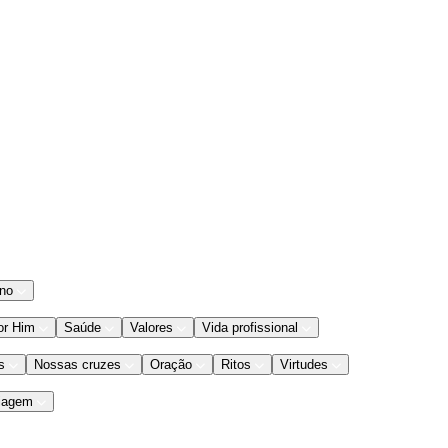
ano
or Him
Saúde
Valores
Vida profissional
s
Nossas cruzes
Oração
Ritos
Virtudes
iagem