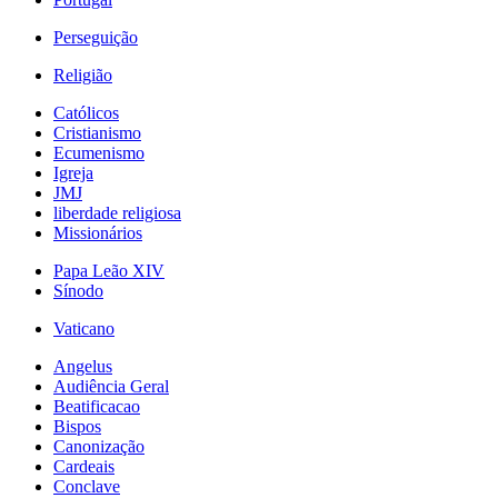
Perseguição
Religião
Católicos
Cristianismo
Ecumenismo
Igreja
JMJ
liberdade religiosa
Missionários
Papa Leão XIV
Sínodo
Vaticano
Angelus
Audiência Geral
Beatificacao
Bispos
Canonização
Cardeais
Conclave