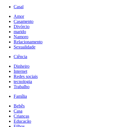
Casal
Amor
Casamento
Divórcio
marido
Namoro
Relacionamento
Sexualidade
Ciência
Dinheiro
Internet
Redes sociais
tecnologia
Trabalho
Família
Bebês
Casa
Crianças
Educação
Filhos