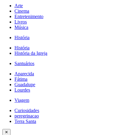
Arte
Cinema
Entretenimento
Livros
Música
História
História
História da Igreja
Santuários
Aparecida
Fátima
Guadalupe
Lourdes
Viagem
Curiosidades
peregrinacao
Terra Santa
✕