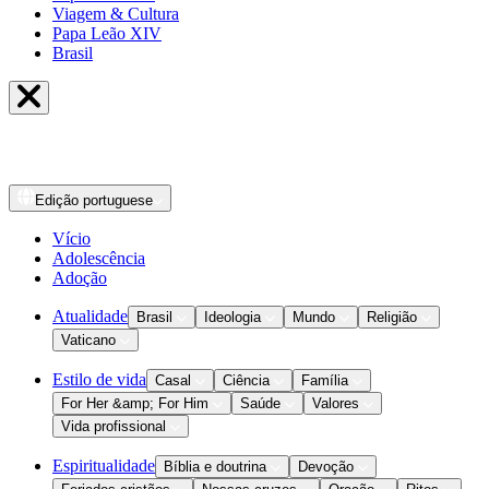
Viagem & Cultura
Papa Leão XIV
Brasil
Edição
portuguese
Vício
Adolescência
Adoção
Atualidade
Brasil
Ideologia
Mundo
Religião
Vaticano
Estilo de vida
Casal
Ciência
Família
For Her &amp; For Him
Saúde
Valores
Vida profissional
Espiritualidade
Bíblia e doutrina
Devoção