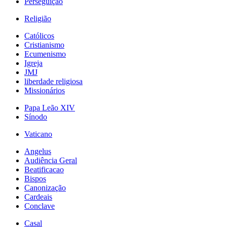
Perseguição
Religião
Católicos
Cristianismo
Ecumenismo
Igreja
JMJ
liberdade religiosa
Missionários
Papa Leão XIV
Sínodo
Vaticano
Angelus
Audiência Geral
Beatificacao
Bispos
Canonização
Cardeais
Conclave
Casal