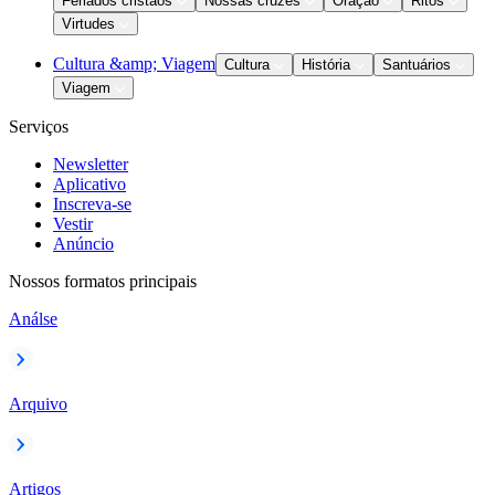
Feriados cristãos
Nossas cruzes
Oração
Ritos
Virtudes
Cultura &amp; Viagem
Cultura
História
Santuários
Viagem
Serviços
Newsletter
Aplicativo
Inscreva-se
Vestir
Anúncio
Nossos formatos principais
Análse
Arquivo
Artigos