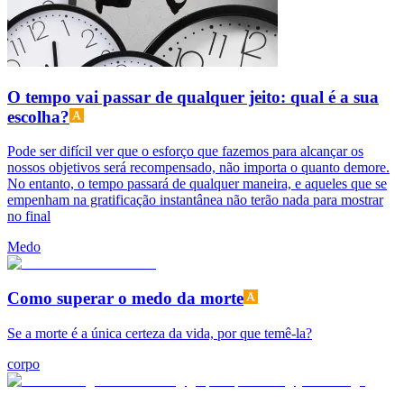
O tempo vai passar de qualquer jeito: qual é a sua
escolha?
Pode ser difícil ver que o esforço que fazemos para alcançar os
nossos objetivos será recompensado, não importa o quanto demore.
No entanto, o tempo passará de qualquer maneira, e aqueles que se
empenham na gratificação instantânea não terão nada para mostrar
no final
Medo
Como superar o medo da morte
Se a morte é a única certeza da vida, por que temê-la?
corpo