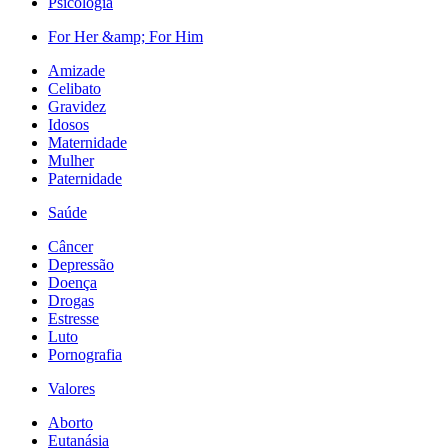
Psicologia
For Her &amp; For Him
Amizade
Celibato
Gravidez
Idosos
Maternidade
Mulher
Paternidade
Saúde
Câncer
Depressão
Doença
Drogas
Estresse
Luto
Pornografia
Valores
Aborto
Eutanásia