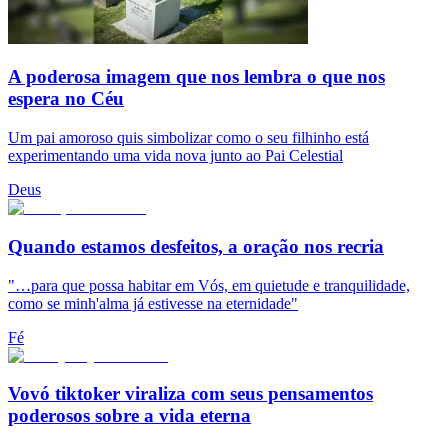
A poderosa imagem que nos lembra o que nos
espera no Céu
Um pai amoroso quis simbolizar como o seu filhinho está
experimentando uma vida nova junto ao Pai Celestial
Deus
Quando estamos desfeitos, a oração nos recria
"…para que possa habitar em Vós, em quietude e tranquilidade,
como se minh'alma já estivesse na eternidade"
Fé
Vovó tiktoker viraliza com seus pensamentos
poderosos sobre a vida eterna