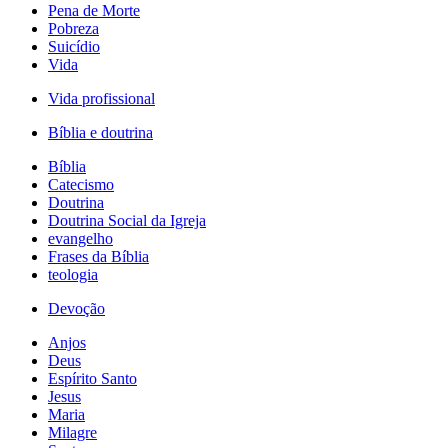
Pena de Morte
Pobreza
Suicídio
Vida
Vida profissional
Bíblia e doutrina
Bíblia
Catecismo
Doutrina
Doutrina Social da Igreja
evangelho
Frases da Bíblia
teologia
Devoção
Anjos
Deus
Espírito Santo
Jesus
Maria
Milagre