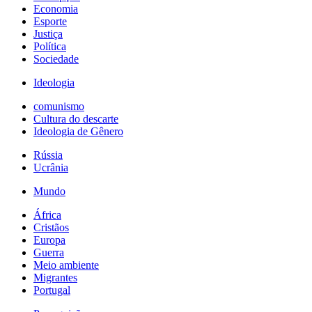
Economia
Esporte
Justiça
Política
Sociedade
Ideologia
comunismo
Cultura do descarte
Ideologia de Gênero
Rússia
Ucrânia
Mundo
África
Cristãos
Europa
Guerra
Meio ambiente
Migrantes
Portugal