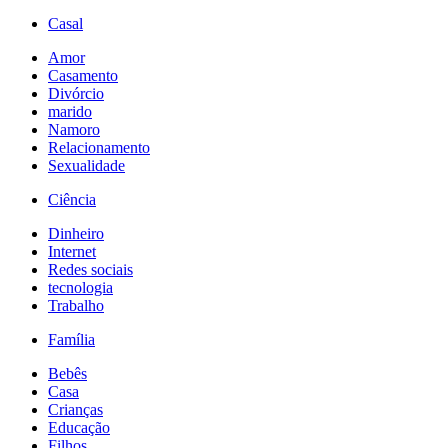
Casal
Amor
Casamento
Divórcio
marido
Namoro
Relacionamento
Sexualidade
Ciência
Dinheiro
Internet
Redes sociais
tecnologia
Trabalho
Família
Bebês
Casa
Crianças
Educação
Filhos