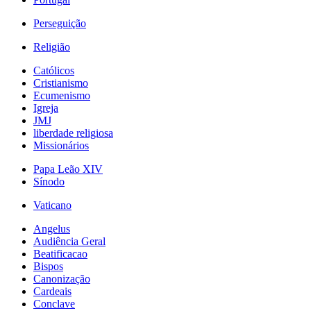
Perseguição
Religião
Católicos
Cristianismo
Ecumenismo
Igreja
JMJ
liberdade religiosa
Missionários
Papa Leão XIV
Sínodo
Vaticano
Angelus
Audiência Geral
Beatificacao
Bispos
Canonização
Cardeais
Conclave