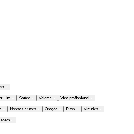
ano
or Him
Saúde
Valores
Vida profissional
s
Nossas cruzes
Oração
Ritos
Virtudes
iagem