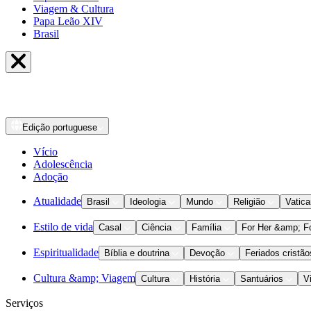
Viagem & Cultura
Papa Leão XIV
Brasil
Edição
portuguese
Vício
Adolescência
Adoção
Atualidade
Brasil
Ideologia
Mundo
Religião
Vatic
Estilo de vida
Casal
Ciência
Família
For Her &amp; F
Espiritualidade
Bíblia e doutrina
Devoção
Feriados cristão
Cultura &amp; Viagem
Cultura
História
Santuários
V
Serviços