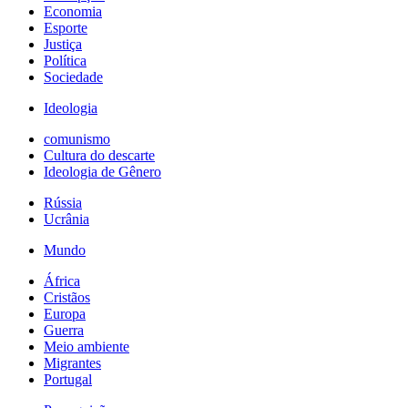
Economia
Esporte
Justiça
Política
Sociedade
Ideologia
comunismo
Cultura do descarte
Ideologia de Gênero
Rússia
Ucrânia
Mundo
África
Cristãos
Europa
Guerra
Meio ambiente
Migrantes
Portugal