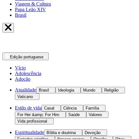
Viagem & Cultura
Papa Leão XIV
Brasil
Edição
portuguese
Vício
Adolescência
Adoção
Atualidade
Brasil
Ideologia
Mundo
Religião
Vaticano
Estilo de vida
Casal
Ciência
Família
For Her &amp; For Him
Saúde
Valores
Vida profissional
Espiritualidade
Bíblia e doutrina
Devoção