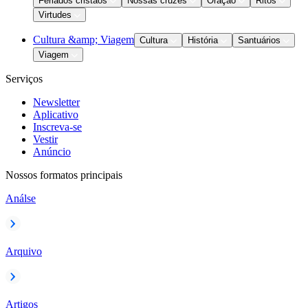
Feriados cristãos
Nossas cruzes
Oração
Ritos
Virtudes
Cultura &amp; Viagem
Cultura
História
Santuários
Viagem
Serviços
Newsletter
Aplicativo
Inscreva-se
Vestir
Anúncio
Nossos formatos principais
Análse
Arquivo
Artigos