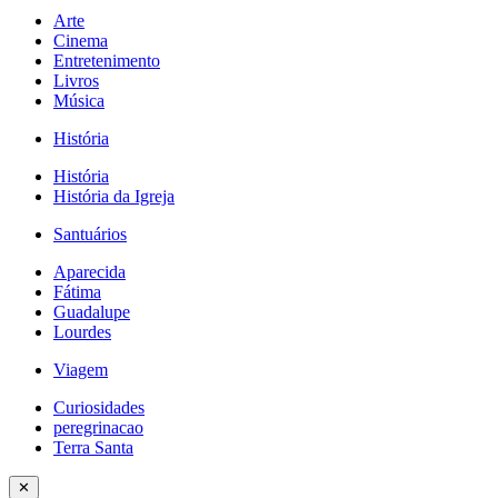
Arte
Cinema
Entretenimento
Livros
Música
História
História
História da Igreja
Santuários
Aparecida
Fátima
Guadalupe
Lourdes
Viagem
Curiosidades
peregrinacao
Terra Santa
✕