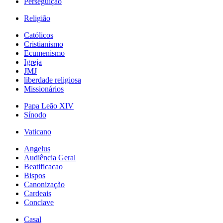
Perseguição
Religião
Católicos
Cristianismo
Ecumenismo
Igreja
JMJ
liberdade religiosa
Missionários
Papa Leão XIV
Sínodo
Vaticano
Angelus
Audiência Geral
Beatificacao
Bispos
Canonização
Cardeais
Conclave
Casal