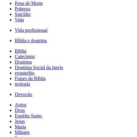
Pena de Morte
Pobreza
Suicídio
Vida
Vida profissional
Bíblia e doutrina
Bíblia
Catecismo
Doutrina
Doutrina Social da Igreja
evangelho
Frases da Bíblia
teologia
Devoção
Anjos
Deus
Espírito Santo
Jesus
Maria
Milagre