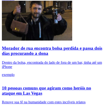
Morador de rua encontra bolsa perdida e passa dois
dias procurando a dona
Dentro da bolsa, encontrada do lado de fora de um bar, tinha até um
iPhone
exemplo
10 pessoas comuns que agiram como heróis no
ataque em Las Vegas
Renove sua fé na humanidade com estes incríveis relatos