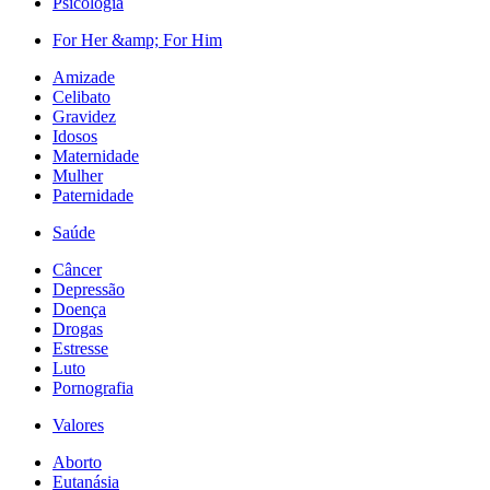
Psicologia
For Her &amp; For Him
Amizade
Celibato
Gravidez
Idosos
Maternidade
Mulher
Paternidade
Saúde
Câncer
Depressão
Doença
Drogas
Estresse
Luto
Pornografia
Valores
Aborto
Eutanásia