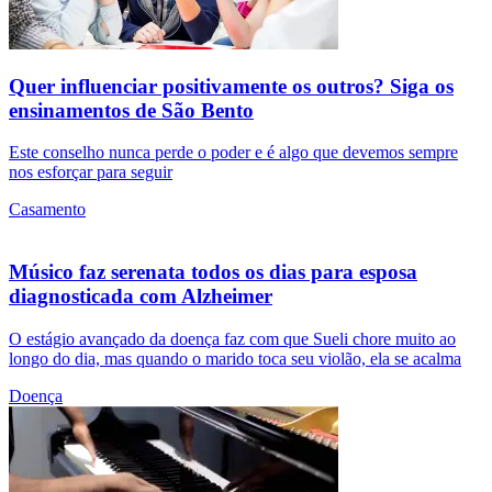
Quer influenciar positivamente os outros? Siga os
ensinamentos de São Bento
Este conselho nunca perde o poder e é algo que devemos sempre
nos esforçar para seguir
Casamento
Músico faz serenata todos os dias para esposa
diagnosticada com Alzheimer
O estágio avançado da doença faz com que Sueli chore muito ao
longo do dia, mas quando o marido toca seu violão, ela se acalma
Doença