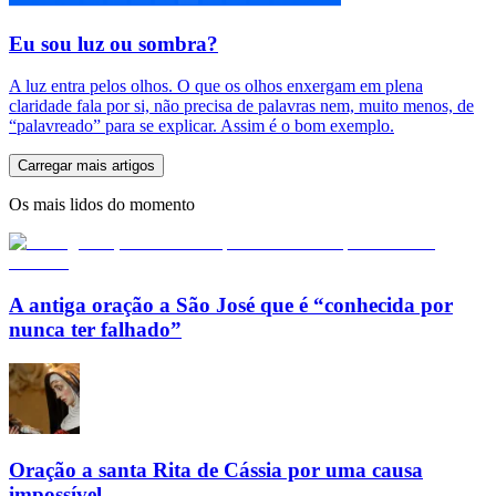
Eu sou luz ou sombra?
A luz entra pelos olhos. O que os olhos enxergam em plena
claridade fala por si, não precisa de palavras nem, muito menos, de
“palavreado” para se explicar. Assim é o bom exemplo.
Carregar mais artigos
Os mais lidos do momento
A antiga oração a São José que é “conhecida por
nunca ter falhado”
Oração a santa Rita de Cássia por uma causa
impossível