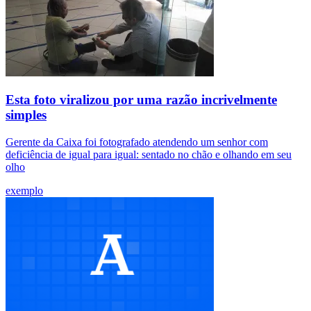
Esta foto viralizou por uma razão incrivelmente
simples
Gerente da Caixa foi fotografado atendendo um senhor com
deficiência de igual para igual: sentado no chão e olhando em seu
olho
exemplo