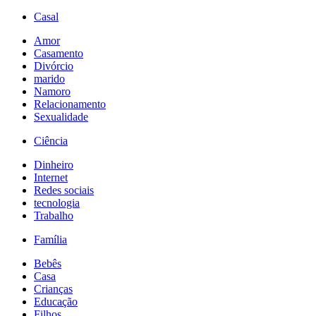
Casal
Amor
Casamento
Divórcio
marido
Namoro
Relacionamento
Sexualidade
Ciência
Dinheiro
Internet
Redes sociais
tecnologia
Trabalho
Família
Bebês
Casa
Crianças
Educação
Filhos