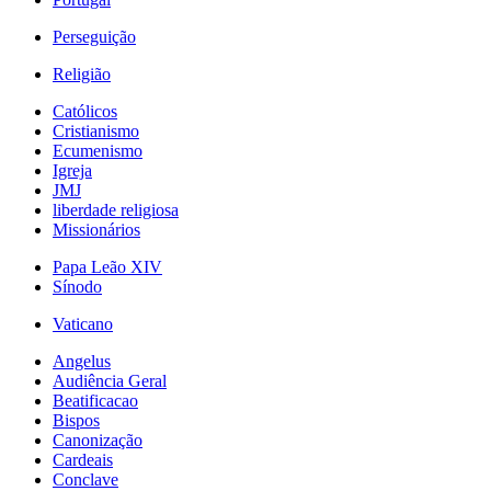
Perseguição
Religião
Católicos
Cristianismo
Ecumenismo
Igreja
JMJ
liberdade religiosa
Missionários
Papa Leão XIV
Sínodo
Vaticano
Angelus
Audiência Geral
Beatificacao
Bispos
Canonização
Cardeais
Conclave