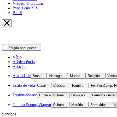
Viagem & Cultura
Papa Leão XIV
Brasil
Edição
portuguese
Vício
Adolescência
Adoção
Atualidade
Brasil
Ideologia
Mundo
Religião
Vatic
Estilo de vida
Casal
Ciência
Família
For Her &amp; F
Espiritualidade
Bíblia e doutrina
Devoção
Feriados cristão
Cultura &amp; Viagem
Cultura
História
Santuários
V
Serviços