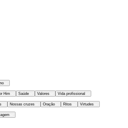
ano
or Him
Saúde
Valores
Vida profissional
s
Nossas cruzes
Oração
Ritos
Virtudes
iagem