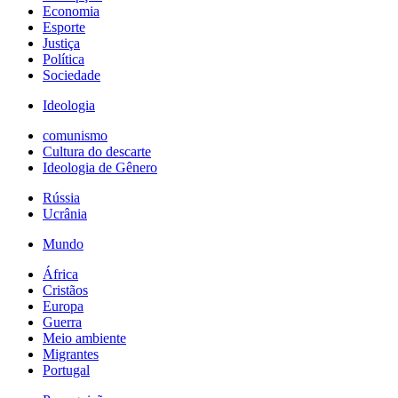
Economia
Esporte
Justiça
Política
Sociedade
Ideologia
comunismo
Cultura do descarte
Ideologia de Gênero
Rússia
Ucrânia
Mundo
África
Cristãos
Europa
Guerra
Meio ambiente
Migrantes
Portugal