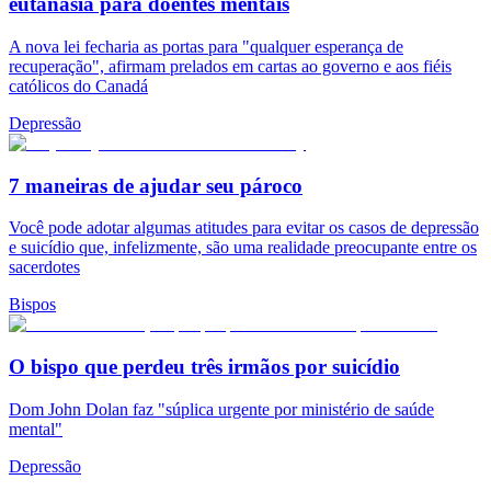
eutanásia para doentes mentais
A nova lei fecharia as portas para "qualquer esperança de
recuperação", afirmam prelados em cartas ao governo e aos fiéis
católicos do Canadá
Depressão
7 maneiras de ajudar seu pároco
Você pode adotar algumas atitudes para evitar os casos de depressão
e suicídio que, infelizmente, são uma realidade preocupante entre os
sacerdotes
Bispos
O bispo que perdeu três irmãos por suicídio
Dom John Dolan faz "súplica urgente por ministério de saúde
mental"
Depressão