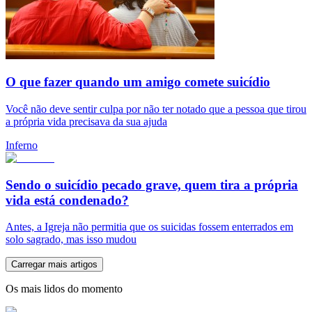
O que fazer quando um amigo comete suicídio
Você não deve sentir culpa por não ter notado que a pessoa que tirou
a própria vida precisava da sua ajuda
Inferno
Sendo o suicídio pecado grave, quem tira a própria
vida está condenado?
Antes, a Igreja não permitia que os suicidas fossem enterrados em
solo sagrado, mas isso mudou
Carregar mais artigos
Os mais lidos do momento