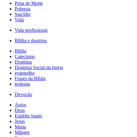
Pena de Morte
Pobreza
Suicídio
Vida
Vida profissional
Bíblia e doutrina
Bíblia
Catecismo
Doutrina
Doutrina Social da Igreja
evangelho
Frases da Bíblia
teologia
Devoção
Anjos
Deus
Espírito Santo
Jesus
Maria
Milagre