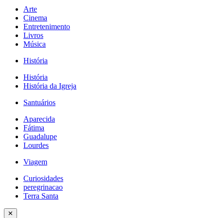
Arte
Cinema
Entretenimento
Livros
Música
História
História
História da Igreja
Santuários
Aparecida
Fátima
Guadalupe
Lourdes
Viagem
Curiosidades
peregrinacao
Terra Santa
✕