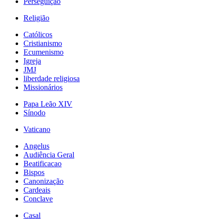
Perseguição
Religião
Católicos
Cristianismo
Ecumenismo
Igreja
JMJ
liberdade religiosa
Missionários
Papa Leão XIV
Sínodo
Vaticano
Angelus
Audiência Geral
Beatificacao
Bispos
Canonização
Cardeais
Conclave
Casal