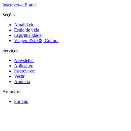
Inscrever-se
Entrar
Seções
Atualidade
Estilo de vida
Espiritualidade
Viagem &#038; Cultura
Serviços
Newsletter
Aplicativo
Inscreva-se
Vestir
Anúncio
Arquivos
Por ano