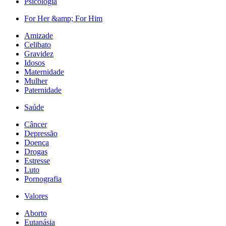
Psicologia
For Her &amp; For Him
Amizade
Celibato
Gravidez
Idosos
Maternidade
Mulher
Paternidade
Saúde
Câncer
Depressão
Doença
Drogas
Estresse
Luto
Pornografia
Valores
Aborto
Eutanásia