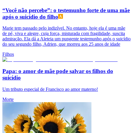
“Você não percebe”: o testemunho forte de uma mãe
após o suicídio do filho
Marie tem passado pelo indizível. No entanto, hoje ela é uma mãe
de pé, viva e alegre, cuja força, misturada com fragilidade, suscita
admiração. Ela dá a Aleteia um pungente testemunho após o suicídio
do seu segundo filho, Adrien, que morreu aos 25 anos de idade
Filhos
Papa: o amor de mãe pode salvar os filhos do
suicídio
Um tributo especial de Francisco ao amor materno!
Morte