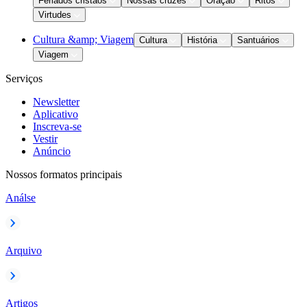
Feriados cristãos
Nossas cruzes
Oração
Ritos
Virtudes
Cultura &amp; Viagem
Cultura
História
Santuários
Viagem
Serviços
Newsletter
Aplicativo
Inscreva-se
Vestir
Anúncio
Nossos formatos principais
Análse
Arquivo
Artigos