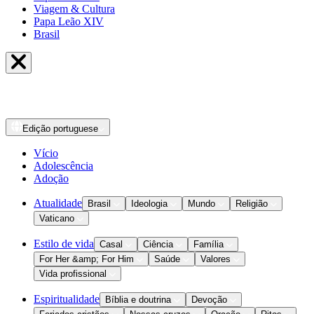
Viagem & Cultura
Papa Leão XIV
Brasil
Edição
portuguese
Vício
Adolescência
Adoção
Atualidade
Brasil
Ideologia
Mundo
Religião
Vaticano
Estilo de vida
Casal
Ciência
Família
For Her &amp; For Him
Saúde
Valores
Vida profissional
Espiritualidade
Bíblia e doutrina
Devoção